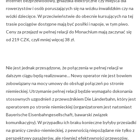
internet bezprzewodowy, gniazdka elektryczne czy miejsca dla
rowerzystów i osób poruszających się na wózku inwalidzkim czy na
wózki dziecięce. W przeciwieństwie do obecnie kursujących na tej
trasie pociągów dostępne mają być posiłki i napoje, w tym piwo.
Ceny za przejazd w pełnej relacji do Monachium mają zaczynać się
od 219 CZK, czyli mniej więcej 38 zł.
Nie jest jednak przesądzone, że połączenia w pełnej relacji w
dalszym ciągu będą realizowane… Nowy operator nie jest bowiem
zobowiązany na mocy umowy do obsługi połączeń po stronie
niemieckiej. Utrzymanie pełnej relacji będzie wymagało dokonania
stosownych uzgodnień z przewoźnikiem Die Länderbahn, który jest
operatorem po stronie niemieckiej (organizatorem jest natomiast
Bayerische Eisenbahngesellschaft, bawarski związek
komunikacyjny). W przypadku ich braku konieczne byłyby przesiadki
na granicy czesko-niemieckiej, z pewnością niepożądane nie tylko z
perspektywy pasażerów, ale również efektywności przewozów.