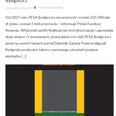
Bydgoszcz
Author
Posted
Michał Ciechowski
20 października 2023
on
Od 2027 roku PESA Bydgoszcz ma przynosić rocznie 250-300 mln
zł zysku i ponad 3 mld przychodu – informuje Polski Fundusz
Rozwoju. Właściciel spółki finalizuje jej restrukturyzację i zapowiada
duże zmiany. O wyzwaniach, przed jakimi stoi dziś PESA Bydgoszcz
pisze na swoich łamach portal Dziennik Gazeta Prawna (dgp.pl).
Bydgoski producent taboru szynowego otrzymał potężne
pieniądze […]