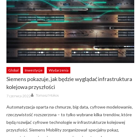
Global
Inwestycje
Wydarzenia
Siemens pokazuje, jak będzie wyglądać infrastruktura
kolejowa przyszłości
Author
Posted
Tomasz Mokos
7 czerwca 2022
on
Automatyzacja oparta na chmurze, big data, cyfrowe modelowanie,
rzeczywistość rozszerzona – to tylko wybrane kilka trendów, które
będą rozwijać cyfrowe technologie w infrastrukturze kolejowej
przyszłości. Siemens Mobility zorganizował specjalny pokaz,