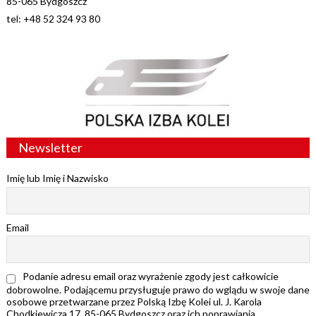
85-065 Bydgoszcz
tel: +48 52 324 93 80
Newsletter
Imię lub Imię i Nazwisko
Email
Podanie adresu email oraz wyrażenie zgody jest całkowicie
dobrowolne. Podającemu przysługuje prawo do wglądu w swoje dane
osobowe przetwarzane przez Polską Izbę Kolei ul. J. Karola
Chodkiewicza 17, 85-065 Bydgoszcz oraz ich poprawiania.