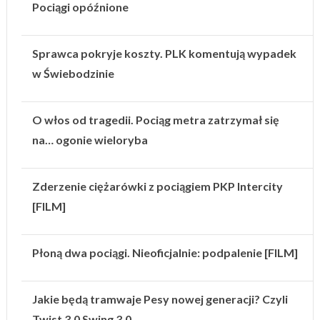
Pociągi opóźnione
Sprawca pokryje koszty. PLK komentują wypadek
w Świebodzinie
O włos od tragedii. Pociąg metra zatrzymał się
na… ogonie wieloryba
Zderzenie ciężarówki z pociągiem PKP Intercity
[FILM]
Płoną dwa pociągi. Nieoficjalnie: podpalenie [FILM]
Jakie będą tramwaje Pesy nowej generacji? Czyli
Twist 3.0 Swing 3.0