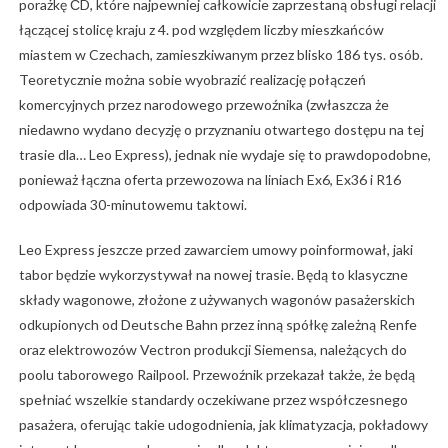
porażkę ČD, które najpewniej całkowicie zaprzestaną obsługi relacji
łączącej stolicę kraju z 4. pod względem liczby mieszkańców
miastem w Czechach, zamieszkiwanym przez blisko 186 tys. osób.
Teoretycznie można sobie wyobrazić realizację połączeń
komercyjnych przez narodowego przewoźnika (zwłaszcza że
niedawno wydano decyzję o przyznaniu otwartego dostępu na tej
trasie dla… Leo Express), jednak nie wydaje się to prawdopodobne,
ponieważ łączna oferta przewozowa na liniach Ex6, Ex36 i R16
odpowiada 30-minutowemu taktowi.
Leo Express jeszcze przed zawarciem umowy poinformował, jaki
tabor będzie wykorzystywał na nowej trasie. Będą to klasyczne
składy wagonowe, złożone z używanych wagonów pasażerskich
odkupionych od Deutsche Bahn przez inną spółkę zależną Renfe
oraz elektrowozów Vectron produkcji Siemensa, należących do
poolu taborowego Railpool. Przewoźnik przekazał także, że będą
spełniać wszelkie standardy oczekiwane przez współczesnego
pasażera, oferując takie udogodnienia, jak klimatyzacja, pokładowy