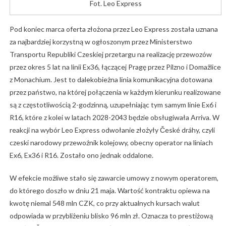
Fot. Leo Express
Pod koniec marca oferta złożona przez Leo Express została uznana
za najbardziej korzystną w ogłoszonym przez Ministerstwo
Transportu Republiki Czeskiej przetargu na realizację przewozów
przez okres 5 lat na linii Ex36, łączącej Pragę przez Pilzno i Domažlice
z Monachium. Jest to dalekobieżna linia komunikacyjna dotowana
przez państwo, na której połączenia w każdym kierunku realizowane
są z częstotliwością 2-godzinną, uzupełniając tym samym linie Ex6 i
R16, które z kolei w latach 2028-2043 będzie obsługiwała Arriva. W
reakcji na wybór Leo Express odwołanie złożyły České dráhy, czyli
czeski narodowy przewoźnik kolejowy, obecny operator na liniach
Ex6, Ex36 i R16. Zostało ono jednak oddalone.
W efekcie możliwe stało się zawarcie umowy z nowym operatorem,
do którego doszło w dniu 21 maja. Wartość kontraktu opiewa na
kwotę niemal 548 mln CZK, co przy aktualnych kursach walut
odpowiada w przybliżeniu blisko 96 mln zł. Oznacza to prestiżową