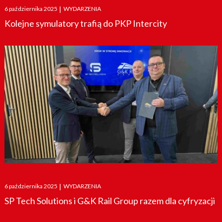
Posted
6 października 2025
|
WYDARZENIA
on
Kolejne symulatory trafią do PKP Intercity
Posted
6 października 2025
|
WYDARZENIA
on
SP Tech Solutions i G&K Rail Group razem dla cyfryzacji