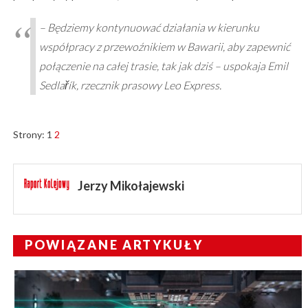
– Będziemy kontynuować działania w kierunku
współpracy z przewoźnikiem w Bawarii, aby zapewnić
połączenie na całej trasie, tak jak dziś – uspokaja Emil
Sedlařík, rzecznik prasowy Leo Express.
Strony:
1
2
Jerzy Mikołajewski
POWIĄZANE ARTYKUŁY