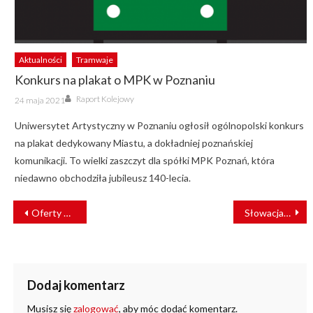
Aktualności
Tramwaje
Konkurs na plakat o MPK w Poznaniu
Author
Posted
Raport Kolejowy
24 maja 2021
on
Uniwersytet Artystyczny w Poznaniu ogłosił ogólnopolski konkurs
na plakat dedykowany Miastu, a dokładniej poznańskiej
komunikacji. To wielki zaszczyt dla spółki MPK Poznań, która
niedawno obchodziła jubileusz 140-lecia.
NAWIGACJA
Oferty na zaplecze ŁKA
Słowacja: Liptovský Mikuláš z nowym przebiegiem kluczowej magistrali
WPISU
Dodaj komentarz
Musisz się
zalogować
, aby móc dodać komentarz.