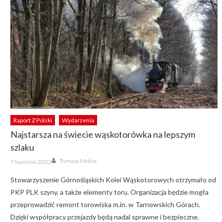
Raport Z Polski
Wydarzenia
Najstarsza na świecie wąskotorówka na lepszym
szlaku
Author
Posted
Tomasz Mokos
7 kwietnia 2022
on
Stowarzyszenie Górnośląskich Kolei Wąskotorowych otrzymało od
PKP PLK szyny, a także elementy toru. Organizacja będzie mogła
przeprowadzić remont torowiska m.in. w Tarnowskich Górach.
Dzięki współpracy przejazdy będą nadal sprawne i bezpieczne.