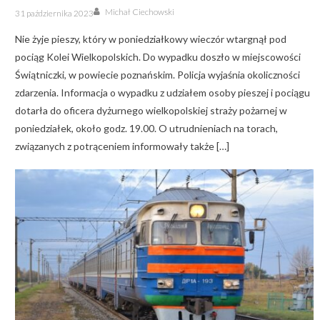
Author
Posted
Michał Ciechowski
31 października 2023
on
Nie żyje pieszy, który w poniedziałkowy wieczór wtargnął pod
pociąg Kolei Wielkopolskich. Do wypadku doszło w miejscowości
Świątniczki, w powiecie poznańskim. Policja wyjaśnia okoliczności
zdarzenia. Informacja o wypadku z udziałem osoby pieszej i pociągu
dotarła do oficera dyżurnego wielkopolskiej straży pożarnej w
poniedziałek, około godz. 19.00. O utrudnieniach na torach,
związanych z potrąceniem informowały także […]