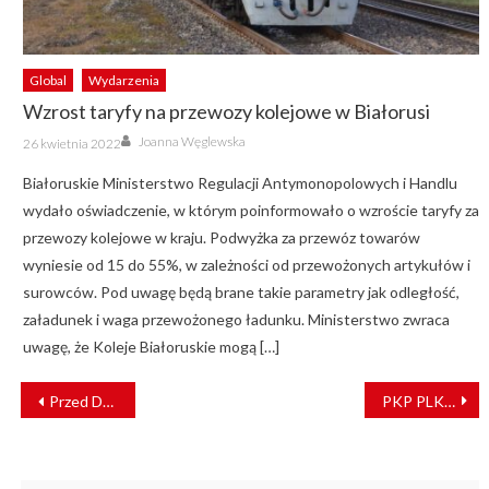
Global
Wydarzenia
Wzrost taryfy na przewozy kolejowe w Białorusi
Author
Posted
Joanna Węglewska
26 kwietnia 2022
on
Białoruskie Ministerstwo Regulacji Antymonopolowych i Handlu
wydało oświadczenie, w którym poinformowało o wzroście taryfy za
przewozy kolejowe w kraju. Podwyżka za przewóz towarów
wyniesie od 15 do 55%, w zależności od przewożonych artykułów i
surowców. Pod uwagę będą brane takie parametry jak odległość,
załadunek i waga przewożonego ładunku. Ministerstwo zwraca
uwagę, że Koleje Białoruskie mogą […]
NAWIGACJA
Przed Dworcem Głównym we Wrocławiu można oddać krew
PKP PLK zwiększają dostęp do kolei w kujawsko-pomorskim
WPISU