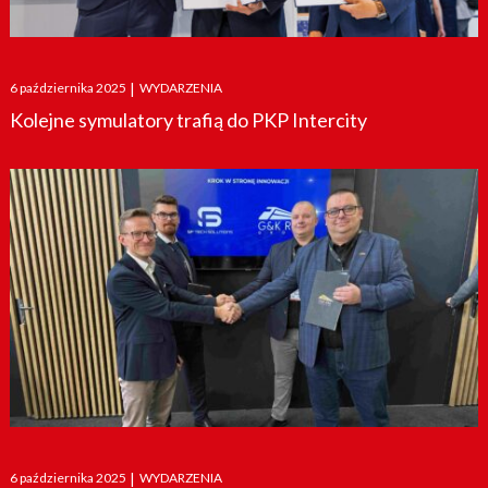
Posted
6 października 2025
|
WYDARZENIA
on
Kolejne symulatory trafią do PKP Intercity
Posted
6 października 2025
|
WYDARZENIA
on