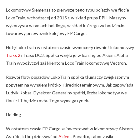
Lokomotywy Siemensa to pierwsze tego typu pojazdy we flocie
LokoTrain, wchodzącej od 2015 r. w skład grupy EPH. Maszyny
wykorzysta w ramach holdingu, w skład którego wchodzi m.in.
towarowy przewoźnik kolejowy EP Cargo.
Flotę LokoTrain w ostatnim czasie wzmocniły również lokomotywy
Traxx 2
i Traxx DC3. Spółka wzięła je w leasing od Akiem. Alpha
Train wypożyczył zaś klientom LocoTrain lokomotywę Vectron.
Rozwój floty pojazdów LokoTrain spółka tłumaczy zwiększonym
popytem na wynajem krótko- i średnioterminowym. Jak zapowiada
Ludvik Kobza, Dyrektor Generalny spółki, liczba lokomotyw we
flocie LT będzie rosła. Tego wymaga rynek.
Holding
W ostatnim czasie EP Cargo zainwestował w lokomotywę Alstom
Astride, którą dzierżawi od
Akiem
. Ponadto, tabor zasila