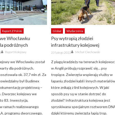
Raport Z Polski
Global
Wydarzenia
 we Włocławku
Psy wytropią złodziei
dla podróżnych
infrastruktury kolejowej
Author
Author
Posted
Raport Kolejowy
Michał Ciechowski
3
23 lutego 2022
on
lejowy we Włocławku został
Z plagą kradzieży na terenach kolejowy
twarty dla podróżnych.
w Anglii próbują rozprawić się… psy
osztowała ok. 37,7 mln zł. Za
tropiące. Zwierzęta wspierają służby w
owiedzialny był Budimex
łapaniu złodziei kabli i innych materiałów
a dokumentację projektową –
które znikają z linii kolejowych. W jaki
.o. Dworzec kolejowy we
sposób psy są w stanie dotrzeć do
o 83. Inwestycja,
złodziei? Infrastruktura kolejowa jest
 w ramach realizowanego
spryskiwana specjalnym roztworem DN
S.A. programu dworcowego.
dzięki któremu zwierzęta łapią trop.