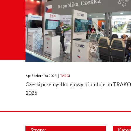
Posted
6 października 2025
|
TARGI
on
Czeski przemysł kolejowy triumfuje na TRAK
2025
Strony
Kateg