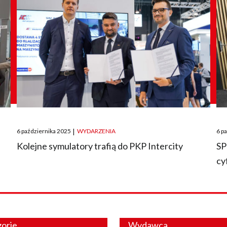
Posted
Pos
6 października 2025
|
WYDARZENIA
6 p
on
on
O
Kolejne symulatory trafią do PKP Intercity
SP
cy
orie
Wydawca