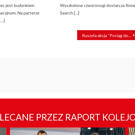
ec jest budynkiem
Wyszkolone czworonogi dostarcza firm
acyjnym. Na parterze
Search […]
[…]
Ruszyła akcja “Pociąg do czytania”
LECANE PRZEZ RAPORT KOLEJ