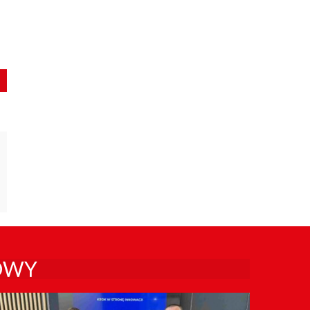
a
OWY