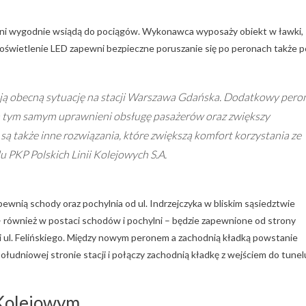
óżni wygodnie wsiądą do pociągów. Wykonawca wyposaży obiekt w ławki,
e oświetlenie LED zapewni bezpieczne poruszanie się po peronach także p
izują obecną sytuację na stacji Warszawa Gdańska. Dodatkowy pero
a tym samym uprawnieni obsługę pasażerów oraz zwiększy
 także inne rozwiązania, które zwiększą komfort korzystania ze
u PKP Polskich Linii Kolejowych S.A.
nią schody oraz pochylnia od ul. Indrzejczyka w bliskim sąsiedztwie
ie – również w postaci schodów i pochylni – będzie zapewnione od strony
ot i ul. Felińskiego. Między nowym peronem a zachodnią kładką powstanie
łudniowej stronie stacji i połączy zachodnią kładkę z wejściem do tunel
Kolejowym