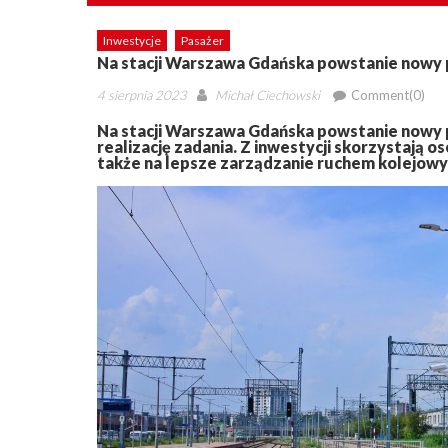
Inwestycje
Pasażer
Na stacji Warszawa Gdańska powstanie nowy
Posted
Author
4 sierpnia 2023
Michał Ciechowski
Comment(0)
on
Na stacji Warszawa Gdańska powstanie nowy 
realizację zadania. Z inwestycji skorzystają
także na lepsze zarządzanie ruchem kolejowym