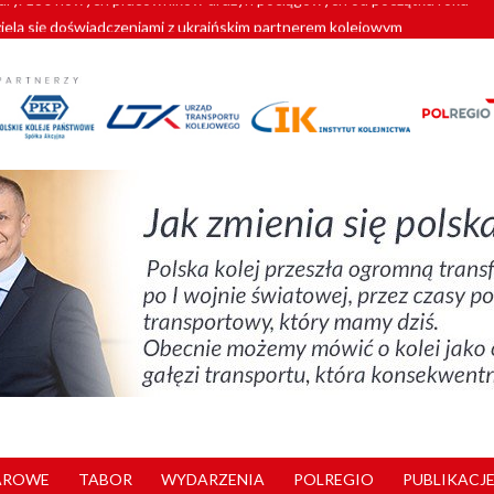
zielą się doświadczeniami z ukraińskim partnerem kolejowym
wej Bydgoszcz Fordon zakończona
zystkie Vectrony na 230 km/h
pociągi od PESA. Sześć nowoczesnych ELF-ów wyjedzie na tory w 202
y. 180 nowych pracowników drużyn pociągowych od początku roku
AROWE
TABOR
WYDARZENIA
POLREGIO
PUBLIKACJE