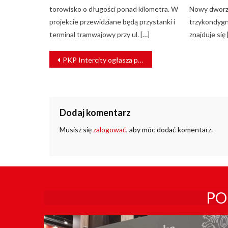
torowisko o długości ponad kilometra. W
Nowy dworz
projekcie przewidziane będą przystanki i
trzykondygn
terminal tramwajowy przy ul. […]
znajduje się 
NAWIGACJA
PKP Intercity ogłasza przetarg na push-pulle
WPISU
Dodaj komentarz
Musisz się
zalogować
, aby móc dodać komentarz.
PO