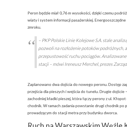
Peron będzie miał 0,76 m wysokości, dzięki czemu podr
wiaty i system informacji pasażerskiej. Energooszczędn
zmroku.
– PKP Polskie Linie Kolejowe S.A. stale anal
pozwoli na rozłożenie potoków podróżnych, 
przepustowość ruchu pociągów. Analizowane są
stacji – mówi Ireneusz Merchel, prezes Zarząd
Zaplanowano dwa dojścia do nowego peronu. Dostęp zapew
przejścia dla pieszych i wejścia do tunelu. Drugie dojśc
zachodniej kładki pieszej, która łączy perony z ul. Kłop
chodnik. W ramach zadania powstanie drugi chodnik po po
prowadzącym do stacji metra przy budynku dworca.
Ruch na Warszawskim Węźle 