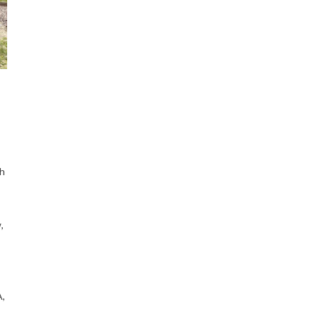
ch
,
A,