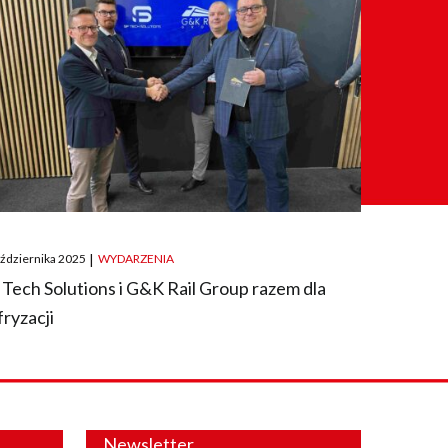
ted
aździernika 2025
|
WYDARZENIA
 Tech Solutions i G&K Rail Group razem dla
fryzacji
Newsletter