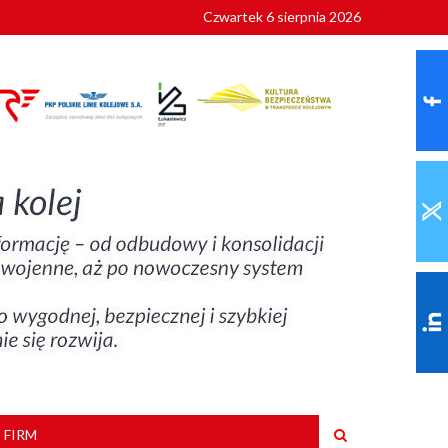
Czwartek 6 sierpnia 2026
9 roku
 FIRM