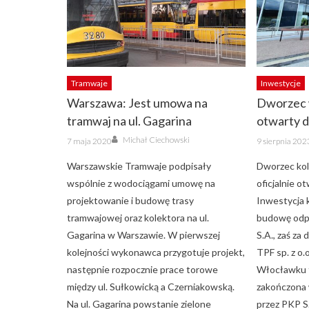
Tramwaje
Inwestycje
Warszawa: Jest umowa na
Dworzec
tramwaj na ul. Gagarina
otwarty 
Author
Posted
Posted
Michał Ciechowski
7 maja 2020
9 sierpnia 202
on
on
Warszawskie Tramwaje podpisały
Dworzec ko
wspólnie z wodociągami umowę na
oficjalnie o
projektowanie i budowę trasy
Inwestycja k
tramwajowej oraz kolektora na ul.
budowę odp
Gagarina w Warszawie. W pierwszej
S.A., zaś z
kolejności wykonawca przygotuje projekt,
TPF sp. z o
następnie rozpocznie prace torowe
Włocławku t
między ul. Sułkowicką a Czerniakowską.
zakończona
Na ul. Gagarina powstanie zielone
przez PKP 