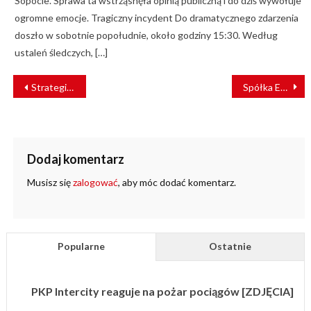
Sopocie. Sprawa ta wstrząsnęła opinią publiczną i do dziś wywołuje
ogromne emocje. Tragiczny incydent Do dramatycznego zdarzenia
doszło w sobotnie popołudnie, około godziny 15:30. Według
ustaleń śledczych, […]
NAWIGACJA
Strategia ESG na lata 2024-28
Spółka EL-IN odrestaurowała przewoźną podstację trakcyjną [WYWIAD]
WPISU
Dodaj komentarz
Musisz się
zalogować
, aby móc dodać komentarz.
Popularne
Ostatnie
PKP Intercity reaguje na pożar pociągów [ZDJĘCIA]