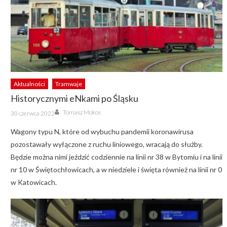
Aktualności
Tramwaje
Historycznymi eNkami po Śląsku
Author
Posted
Tomasz Mokos
30 czerwca 2022
on
Wagony typu N, które od wybuchu pandemii koronawirusa
pozostawały wyłączone z ruchu liniowego, wracają do służby.
Będzie można nimi jeździć codziennie na linii nr 38 w Bytomiu i na linii
nr 10 w Świętochłowicach, a w niedziele i święta również na linii nr 0
w Katowicach.