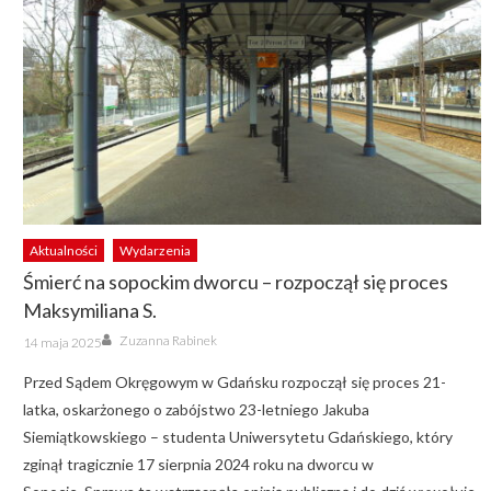
Aktualności
Wydarzenia
Śmierć na sopockim dworcu – rozpoczął się proces
Maksymiliana S.
Author
Posted
Zuzanna Rabinek
14 maja 2025
on
Przed Sądem Okręgowym w Gdańsku rozpoczął się proces 21-
latka, oskarżonego o zabójstwo 23-letniego Jakuba
Siemiątkowskiego – studenta Uniwersytetu Gdańskiego, który
zginął tragicznie 17 sierpnia 2024 roku na dworcu w