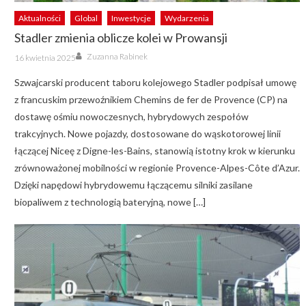
Aktualności
Global
Inwestycje
Wydarzenia
Stadler zmienia oblicze kolei w Prowansji
Author
Posted
Zuzanna Rabinek
16 kwietnia 2025
on
Szwajcarski producent taboru kolejowego Stadler podpisał umowę
z francuskim przewoźnikiem Chemins de fer de Provence (CP) na
dostawę ośmiu nowoczesnych, hybrydowych zespołów
trakcyjnych. Nowe pojazdy, dostosowane do wąskotorowej linii
łączącej Niceę z Digne-les-Bains, stanowią istotny krok w kierunku
zrównoważonej mobilności w regionie Provence-Alpes-Côte d’Azur.
Dzięki napędowi hybrydowemu łączącemu silniki zasilane
biopaliwem z technologią bateryjną, nowe […]