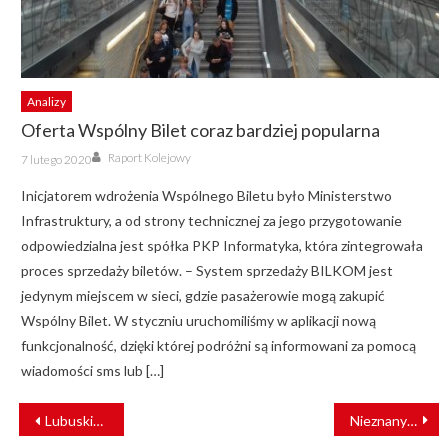
Analizy
Oferta Wspólny Bilet coraz bardziej popularna
Author
Posted
Raport Kolejowy
7 lutego 2020
on
Inicjatorem wdrożenia Wspólnego Biletu było Ministerstwo
Infrastruktury, a od strony technicznej za jego przygotowanie
odpowiedzialna jest spółka PKP Informatyka, która zintegrowała
proces sprzedaży biletów. – System sprzedaży BILKOM jest
jedynym miejscem w sieci, gdzie pasażerowie mogą zakupić
Wspólny Bilet. W styczniu uruchomiliśmy w aplikacji nową
funkcjonalność, dzięki której podróżni są informowani za pomocą
wiadomości sms lub […]
NAWIGACJA
Lubuskie kupuje dwunapędowe pociągi! Ale tylko dwie jednostki
Nieznany sprawca nadał radio-stop. Nocny paraliż na torach
WPISU