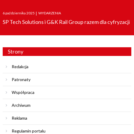
Posted
6 października 2025
|
WYDARZENIA
on
SP Tech Solutions i G&K Rail Group razem dla cyfryzacji
Strony
Redakcja
Patronaty
Współpraca
Archiwum
Reklama
Regulamin portalu