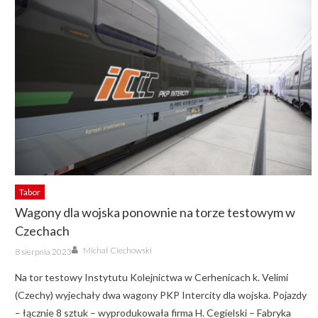
Tabor
Wagony dla wojska ponownie na torze testowym w
Czechach
Author
Posted
Michał Ciechowski
8 sierpnia 2023
on
Na tor testowy Instytutu Kolejnictwa w Cerhenicach k. Velimi
(Czechy) wyjechały dwa wagony PKP Intercity dla wojska. Pojazdy
– łącznie 8 sztuk – wyprodukowała firma H. Cegielski – Fabryka