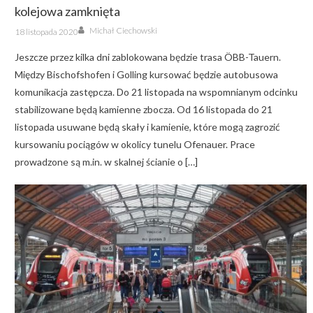
kolejowa zamknięta
Author
Posted
Michał Ciechowski
18 listopada 2020
on
Jeszcze przez kilka dni zablokowana będzie trasa ÖBB-Tauern.
Między Bischofshofen i Golling kursować będzie autobusowa
komunikacja zastępcza. Do 21 listopada na wspomnianym odcinku
stabilizowane będą kamienne zbocza. Od 16 listopada do 21
listopada usuwane będą skały i kamienie, które mogą zagrozić
kursowaniu pociągów w okolicy tunelu Ofenauer. Prace
prowadzone są m.in. w skalnej ścianie o […]