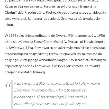
23 października 1907 roku około godz. 11:00 z przystanku przy
Ratuszu Staromiejskim w Toruniu ruszył pierwszy tramwaj na
Chełmińskie Przedmieście. Podróż do pętli, która wtedy znajdowała
się u wylotu ul. Janitzena (obecnie ul. Grunwaldzka), trwała osiem
minut.
W 1955 roku linię przedłużono do Dworca Północnego, zaś w 1956
aż do skrzyżowania Szosy Chełmińskiej (wówczas ul. Nowickiego) z
ul. Kwiatową i Lisią. Przy dworcu pasażerowie musieli się przesiadać
przechodząc na drugą stronę torów kolejowych, by tak wsiąść do
drugiego, kursującego wahadłowo wagonu. W latach 70. zamknięto
najmłodszy odcinek torowiska, a w 1991 roku przez Chełmionkę
przejechał ostatni tramwaj.
– 25 sierpnia 2023 r. historia zatoczyła koło – mówił
Zbigniew Wyszogrodzki. – Po 116 latach od
pierwszego i 32 od ostatniego kursu miejska
komunikacja szynowa znów pojawiła się na