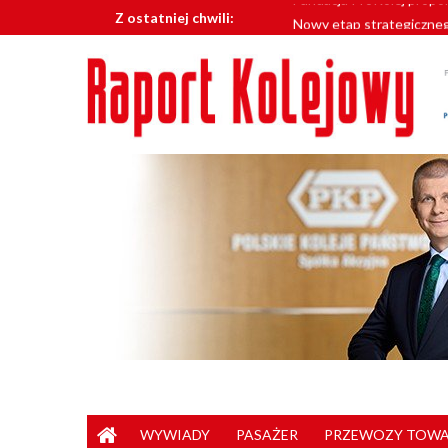
Skip
Nowy etap strategiczneg
Z ostatniej chwili:
to
Koleje Dolnośląskie par
content
smaków i atrakcji
Województwo zachodnio
Nowe parkingi przy stacj
Fundacja ProKolej propo
WYWIADY
PASAŻER
PRZEWOZY TOW