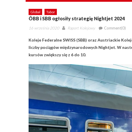
Global
Tabor
ÖBB i SBB ogłosiły strategię Nightjet 2024
Posted
Author
16 września 2020
Raport Kolejowy
Comment(0)
on
Koleje Federalne SWISS (SBB) oraz Austriackie Kole
liczby pociągów międzynarodowych Nightjet. W następ
kursów zwiększy się z 6 do 10.