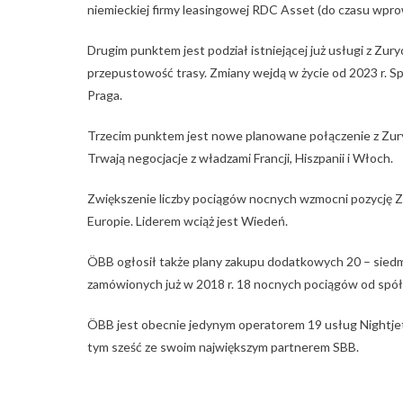
niemieckiej firmy leasingowej RDC Asset (do czasu wpr
Drugim punktem jest podział istniejącej już usługi z Zu
przepustowość trasy. Zmiany wejdą w życie od 2023 r. Sp
Praga.
Trzecim punktem jest nowe planowane połączenie z Zury
Trwają negocjacje z władzami Francji, Hiszpanii i Włoch.
Zwiększenie liczby pociągów nocnych wzmocni pozycję Z
Europie. Liderem wciąż jest Wiedeń.
ÖBB ogłosił także plany zakupu dodatkowych 20 – sied
zamówionych już w 2018 r. 18 nocnych pociągów od spół
ÖBB jest obecnie jedynym operatorem 19 usług Nightjet 
tym sześć ze swoim największym partnerem SBB.