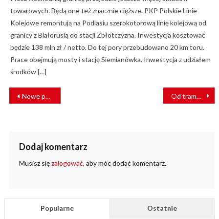
towarowych. Będą one też znacznie cięższe. PKP Polskie Linie
Kolejowe remontują na Podlasiu szerokotorową linię kolejową od
granicy z Białorusią do stacji Zbłotczyzna. Inwestycja kosztować
będzie 138 mln zł / netto. Do tej pory przebudowano 20 km toru.
Prace obejmują mosty i stację Siemianówka. Inwestycja z udziałem
środków […]
NAWIGACJA
Nowe połączenie Cieszyn-Skoczów
Od tramwaju oderwał się pantograf [FILM]
WPISU
Dodaj komentarz
Musisz się
zalogować
, aby móc dodać komentarz.
Popularne
Ostatnie