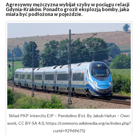
Agresywny mężczyzna wybijał szyby w pociągu relacji
Gdynia-Kraków. Ponadto groził eksplozją bomby, jaka
miała być podłożona w pojeździe.
Skład PKP Intercity EIP – Pendolino (Fot. By Jakub Hałun – Own
work, CC BY-SA 4.0, https://commons.wikimedia.org/w/index.php?
curid=92969675)