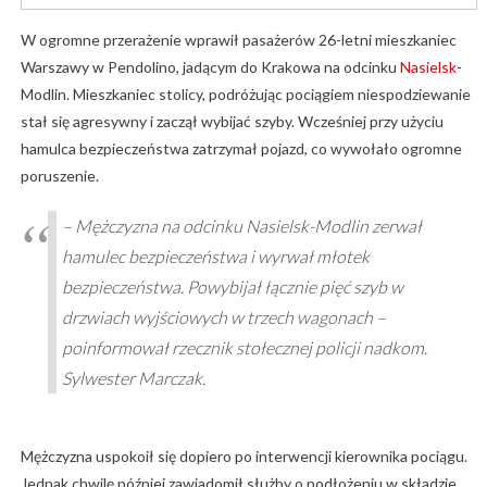
W ogromne przerażenie wprawił pasażerów 26-letni mieszkaniec
Warszawy w Pendolino, jadącym do Krakowa na odcinku
Nasielsk
-
Modlin. Mieszkaniec stolicy, podróżując pociągiem niespodziewanie
stał się agresywny i zaczął wybijać szyby. Wcześniej przy użyciu
hamulca bezpieczeństwa zatrzymał pojazd, co wywołało ogromne
poruszenie.
– Mężczyzna na odcinku Nasielsk-Modlin zerwał
hamulec bezpieczeństwa i wyrwał młotek
bezpieczeństwa. Powybijał łącznie pięć szyb w
drzwiach wyjściowych w trzech wagonach –
poinformował rzecznik stołecznej policji nadkom.
Sylwester Marczak.
Mężczyzna uspokoił się dopiero po interwencji kierownika pociągu.
Jednak chwilę później zawiadomił służby o podłożeniu w składzie