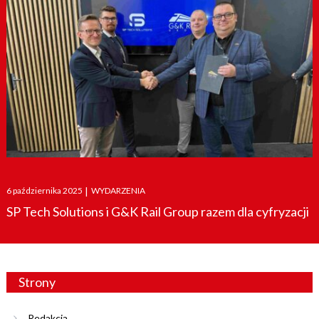
Posted
6 października 2025
|
WYDARZENIA
on
SP Tech Solutions i G&K Rail Group razem dla cyfryzacji
Strony
Redakcja