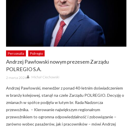
Personalia
Polregio
Andrzej Pawłowski nowym prezesem Zarządu
POLREGIO S.A.
Author
Posted
Michał Ciechowski
2 marca 2026
on
Andrzej Pawłowski, menedżer z ponad 40-letnim doświadczeniem
w branży kolejowej, stanął na czele Zarządu POLREGIO. Decyzję o
zmianach w spółce podjęła w lutym br. Rada Nadzorcza
przewoźnika. ­– Kierowanie największym regionalnym
przewoźnikiem to ogromna odpowiedzialność i zobowiązanie –
zarówno wobec pasażerów, jak i pracowników – mówi Andrzej