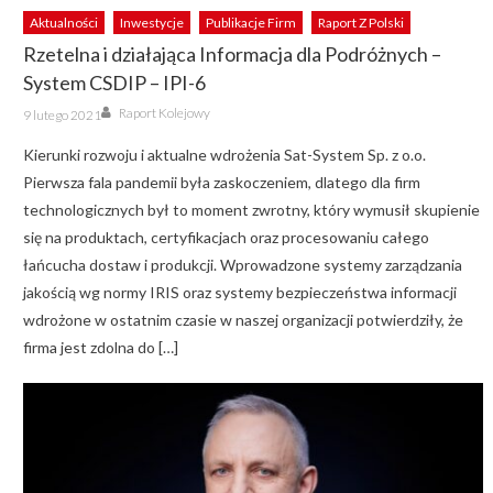
Aktualności
Inwestycje
Publikacje Firm
Raport Z Polski
Rzetelna i działająca Informacja dla Podróżnych –
System CSDIP – IPI-6
Author
Posted
Raport Kolejowy
9 lutego 2021
on
Kierunki rozwoju i aktualne wdrożenia Sat-System Sp. z o.o.
Pierwsza fala pandemii była zaskoczeniem, dlatego dla firm
technologicznych był to moment zwrotny, który wymusił skupienie
się na produktach, certyfikacjach oraz procesowaniu całego
łańcucha dostaw i produkcji. Wprowadzone systemy zarządzania
jakością wg normy IRIS oraz systemy bezpieczeństwa informacji
wdrożone w ostatnim czasie w naszej organizacji potwierdziły, że
firma jest zdolna do […]