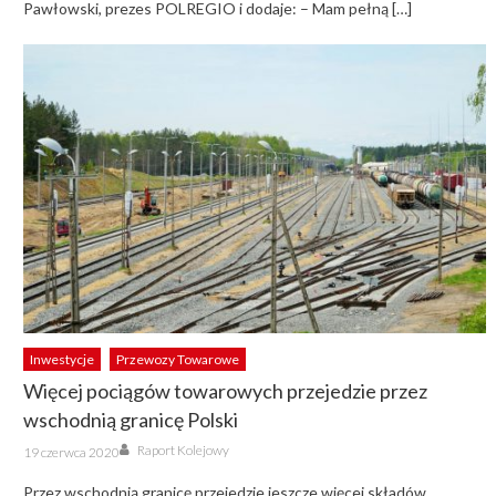
Pawłowski, prezes POLREGIO i dodaje: – Mam pełną […]
Inwestycje
Przewozy Towarowe
Więcej pociągów towarowych przejedzie przez
wschodnią granicę Polski
Author
Posted
Raport Kolejowy
19 czerwca 2020
on
Przez wschodnią granicę przejedzie jeszcze więcej składów