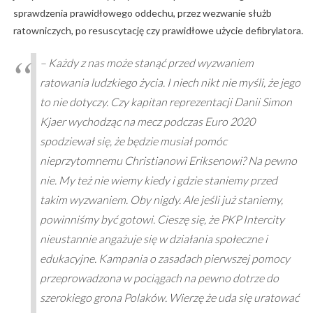
sprawdzenia prawidłowego oddechu, przez wezwanie służb
ratowniczych, po resuscytację czy prawidłowe użycie defibrylatora.
– Każdy z nas może stanąć przed wyzwaniem
ratowania ludzkiego życia. I niech nikt nie myśli, że jego
to nie dotyczy. Czy kapitan reprezentacji Danii Simon
Kjaer wychodząc na mecz podczas Euro 2020
spodziewał się, że będzie musiał pomóc
nieprzytomnemu Christianowi Eriksenowi? Na pewno
nie. My też nie wiemy kiedy i gdzie staniemy przed
takim wyzwaniem. Oby nigdy. Ale jeśli już staniemy,
powinniśmy być gotowi. Cieszę się, że PKP Intercity
nieustannie angażuje się w działania społeczne i
edukacyjne. Kampania o zasadach pierwszej pomocy
przeprowadzona w pociągach na pewno dotrze do
szerokiego grona Polaków. Wierzę że uda się uratować