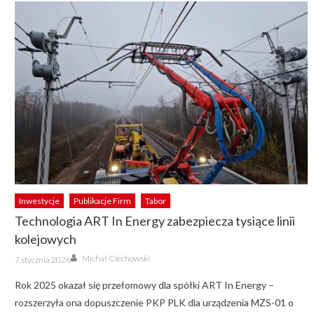
Inwestycje
Publikacje Firm
Tabor
Technologia ART In Energy zabezpiecza tysiące linii
kolejowych
Author
Posted
Michał Ciechowski
7 stycznia 2026
on
Rok 2025 okazał się przełomowy dla spółki ART In Energy –
rozszerzyła ona dopuszczenie PKP PLK dla urządzenia MZS-01 o