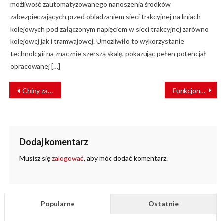
możliwość zautomatyzowanego nanoszenia środków
zabezpieczających przed obladzaniem sieci trakcyjnej na liniach
kolejowych pod załączonym napięciem w sieci trakcyjnej zarówno
kolejowej jak i tramwajowej. Umożliwiło to wykorzystanie
technologii na znacznie szerszą skalę, pokazując pełen potencjał
opracowanej […]
NAWIGACJA
Chiny zaprezentowały najszybszy pociąg świata
Funkcjonariusze SOK zatrzymali sprawców kradzieży roweru
WPISU
Dodaj komentarz
Musisz się
zalogować
, aby móc dodać komentarz.
Popularne
Ostatnie