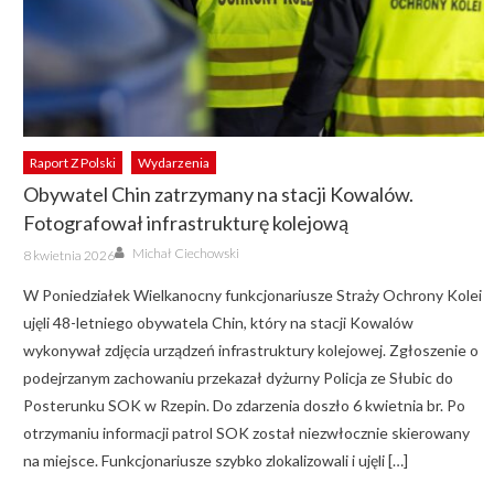
Raport Z Polski
Wydarzenia
Obywatel Chin zatrzymany na stacji Kowalów.
Fotografował infrastrukturę kolejową
Author
Posted
Michał Ciechowski
8 kwietnia 2026
on
W Poniedziałek Wielkanocny funkcjonariusze Straży Ochrony Kolei
ujęli 48-letniego obywatela Chin, który na stacji Kowalów
wykonywał zdjęcia urządzeń infrastruktury kolejowej. Zgłoszenie o
podejrzanym zachowaniu przekazał dyżurny Policja ze Słubic do
Posterunku SOK w Rzepin. Do zdarzenia doszło 6 kwietnia br. Po
otrzymaniu informacji patrol SOK został niezwłocznie skierowany
na miejsce. Funkcjonariusze szybko zlokalizowali i ujęli […]