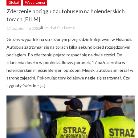
Global
Wydarzenia
Zderzenie pociągu z autobusem na holenderskich
torach [FILM]
Author
Posted
Michał Ciechowski
17 października 2022
on
Groźny wypadek na strzeżonym przejeździe kolejowym w Holandii.
Autobus zatrzymał się na torach kilka sekund przed rozpędzonym
pociągiem. Po zderzeniu pojazd rozpadł się na dwie części. Do
zdarzenia doszło w poniedziałkowy poranek, 17 października w
holenderskim mieście Bergen op Zoom. Miejski autobus zmierzał w
stronę zajezdni. Pokonując tory kolejowe nagle się zatrzymał. Czy
sygnały świetlne […]