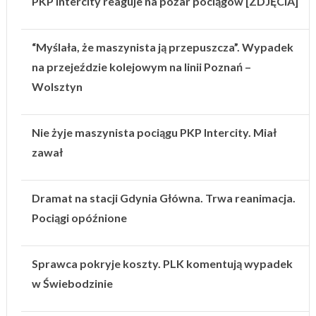
PKP Intercity reaguje na pożar pociągów [ZDJĘCIA]
“Myślała, że maszynista ją przepuszcza”. Wypadek
na przejeździe kolejowym na linii Poznań –
Wolsztyn
Nie żyje maszynista pociągu PKP Intercity. Miał
zawał
Dramat na stacji Gdynia Główna. Trwa reanimacja.
Pociągi opóźnione
Sprawca pokryje koszty. PLK komentują wypadek
w Świebodzinie