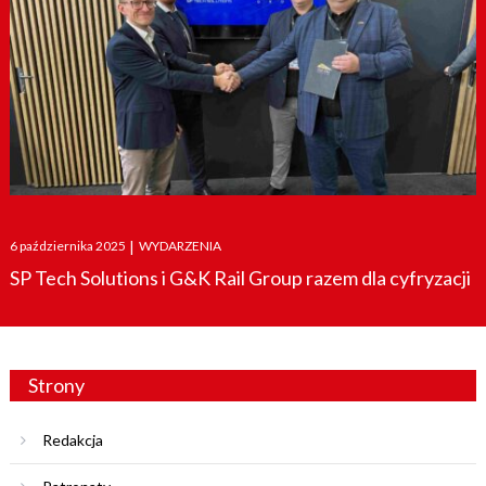
Posted
6 października 2025
|
WYDARZENIA
on
SP Tech Solutions i G&K Rail Group razem dla cyfryzacji
Strony
Redakcja