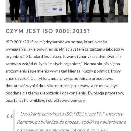
CZYM JEST ISO 9001:2015?
ISO 9001:2015 to międzynarodowa norma, która określa
wymagania, jakie powinien spełniać system zarządzania jakością w
organizacji. Standard jest akceptowany i znany na całym świecie,
zarówno wśród dużych i małych organizacji. Norma skupia się na
zrozumieniu i spełnieniu wymagań klienta. Każdy podmiot, który
chce uzyskać Certyfikat, musi przyjąć podejście procesowe,
dostarczać wyniki dot. skuteczności procesów, a te muszą być
poddane ciągłemu ulepszaniu i doskonaleniu. Ewolucja procesów,
oparta jest o wnikliwe i obiektywne pomiary.
– Uzyskanie certyfikatu ISO 9001 przez PKP Intercity
Remtrak potwierdza, że procesy spółki są nakierowane
na zapewnienie najwyższej jakości. Naprawa i