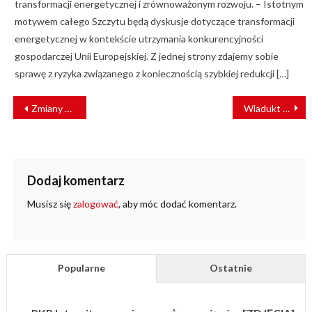
transformacji energetycznej i zrównoważonym rozwoju. – Istotnym
motywem całego Szczytu będą dyskusje dotyczące transformacji
energetycznej w kontekście utrzymania konkurencyjności
gospodarczej Unii Europejskiej. Z jednej strony zdajemy sobie
sprawę z ryzyka związanego z koniecznością szybkiej redukcji […]
NAWIGACJA
Zmiany w ofercie „Wspólny Bilet Samorządowy”
Wiadukt nad linią Warszawa – Białystok gotowy
WPISU
Dodaj komentarz
Musisz się
zalogować
, aby móc dodać komentarz.
Popularne
Ostatnie