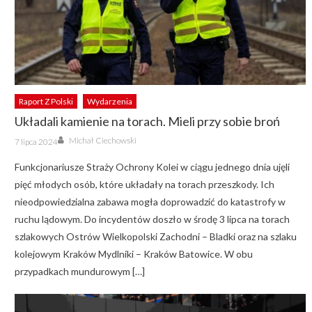
Raport Z Polski
Wydarzenia
Układali kamienie na torach. Mieli przy sobie broń
Author
Posted
Michał Ciechowski
7 lipca 2024
on
Funkcjonariusze Straży Ochrony Kolei w ciągu jednego dnia ujęli
pięć młodych osób, które układały na torach przeszkody. Ich
nieodpowiedzialna zabawa mogła doprowadzić do katastrofy w
ruchu lądowym. Do incydentów doszło w środę 3 lipca na torach
szlakowych Ostrów Wielkopolski Zachodni – Bladki oraz na szlaku
kolejowym Kraków Mydlniki – Kraków Batowice. W obu
przypadkach mundurowym […]