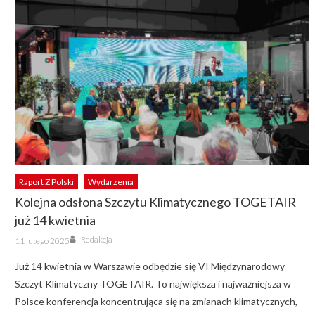
Raport Z Polski
Wydarzenia
Kolejna odsłona Szczytu Klimatycznego TOGETAIR
już 14 kwietnia
Author
Posted
Redakcja
11 lutego 2025
on
Już 14 kwietnia w Warszawie odbędzie się VI Międzynarodowy
Szczyt Klimatyczny TOGETAIR. To największa i najważniejsza w
Polsce konferencja koncentrująca się na zmianach klimatycznych,