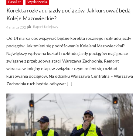
Pasażer
Wydarzenia
Korekta rozkładu jazdy pociągów. Jak kursować będą
Koleje Mazowieckie?
Author
Posted
Raport Kolejowy
4 marca 2021
on
Od 14 marca obowiązywać będzie korekta rocznego rozkładu jazdy
pociągów. Jak zmieni się podróżowanie Kolejami Mazowieckimi?
Największy wpływ na kształt rozkładu jazdy pociągów mają prace
związane z przebudową stacji Warszawa Zachodnia. Remont
wkracza w kolejny etap, w związku z czym zmieni się rozkład
kursowania pociągów. Na odcinku Warszawa Centralna – Warszawa
Zachodnia ruch będzie odbywał […]