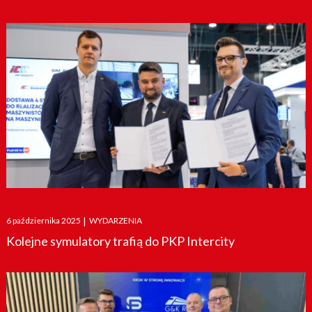
Posted
6 października 2025
|
WYDARZENIA
on
Kolejne symulatory trafią do PKP Intercity