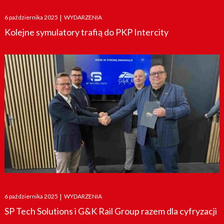
Posted
6 października 2025
|
WYDARZENIA
on
Kolejne symulatory trafią do PKP Intercity
Posted
6 października 2025
|
WYDARZENIA
on
SP Tech Solutions i G&K Rail Group razem dla cyfryzacji