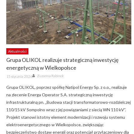
Aktualności
Grupa OLIKOL realizuje strategiczną inwestycję
energetyczną w Wielkopolsce
Author
Posted
Zuzanna Rabinek
15 stycznia 2026
on
Grupa OLIKOL, poprzez spółkę Natipol Energy Sp. z o.o., realizuje
na zlecenie Energa Operator S.A. strategiczną inwestycję
infrastrukturalną pn. „Budowa stacji transformatorowo-rozdzielczej
110/15 kV Sompolno wraz z jej powiązaniami z siecią WN 110 kV”.
Projekt stanowi istotny element modernizacji i rozwoju systemu
elektroenergetycznego w Wielkopolsce, zwiększając
bezpieczeństwo dostaw energii oraz potencjał przyłączeniowy dla