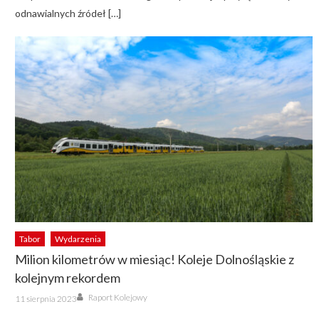
odnawialnych źródeł […]
Tabor
Wydarzenia
Milion kilometrów w miesiąc! Koleje Dolnośląskie z
kolejnym rekordem
Author
Posted
Raport Kolejowy
11 sierpnia 2023
on