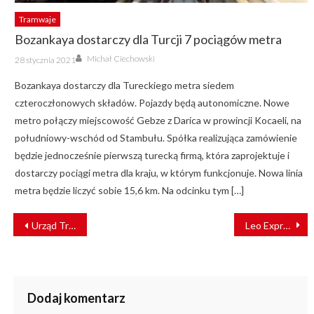
Tramwaje
Bozankaya dostarczy dla Turcji 7 pociągów metra
Author
Posted
Michał Ciechowski
28 stycznia 2021
on
Bozankaya dostarczy dla Tureckiego metra siedem
czteroczłonowych składów. Pojazdy będą autonomiczne. Nowe
metro połączy miejscowość Gebze z Darica w prowincji Kocaeli, na
południowy-wschód od Stambułu. Spółka realizująca zamówienie
będzie jednocześnie pierwszą turecką firmą, która zaprojektuje i
dostarczy pociągi metra dla kraju, w którym funkcjonuje. Nowa linia
metra będzie liczyć sobie 15,6 km. Na odcinku tym […]
NAWIGACJA
Urząd Transportu Kolejowego: rekordowy rok kolei w Polsce
Leo Express zwiększa ofertę w Polsce i szykuje połączenie z Niemcami
WPISU
Dodaj komentarz