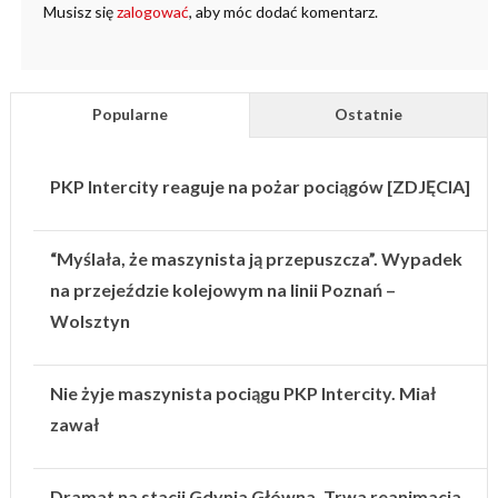
Musisz się
zalogować
, aby móc dodać komentarz.
Popularne
Ostatnie
PKP Intercity reaguje na pożar pociągów [ZDJĘCIA]
“Myślała, że maszynista ją przepuszcza”. Wypadek
na przejeździe kolejowym na linii Poznań –
Wolsztyn
Nie żyje maszynista pociągu PKP Intercity. Miał
zawał
Dramat na stacji Gdynia Główna. Trwa reanimacja.