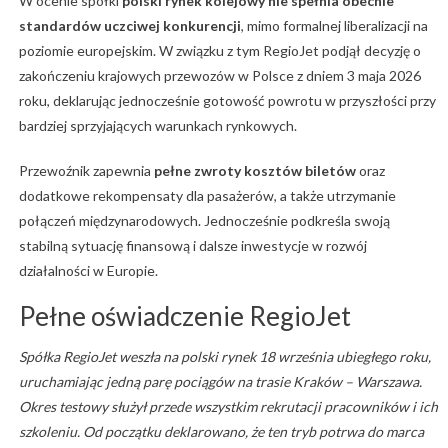
W ocenie spółki
polski rynek kolejowy nie spełnia obecnie
standardów uczciwej konkurencji
, mimo formalnej liberalizacji na
poziomie europejskim. W związku z tym RegioJet podjął decyzję o
zakończeniu krajowych przewozów w Polsce z dniem 3 maja 2026
roku, deklarując jednocześnie gotowość powrotu w przyszłości przy
bardziej sprzyjających warunkach rynkowych.
Przewoźnik zapewnia
pełne zwroty kosztów biletów
oraz
dodatkowe rekompensaty dla pasażerów, a także utrzymanie
połączeń międzynarodowych. Jednocześnie podkreśla swoją
stabilną sytuację finansową i dalsze inwestycje w rozwój
działalności w Europie.
Pełne oświadczenie RegioJet
Spółka RegioJet weszła na polski rynek 18 września ubiegłego roku,
uruchamiając jedną parę pociągów na trasie Kraków – Warszawa.
Okres testowy służył przede wszystkim rekrutacji pracowników i ich
szkoleniu. Od początku deklarowano, że ten tryb potrwa do marca