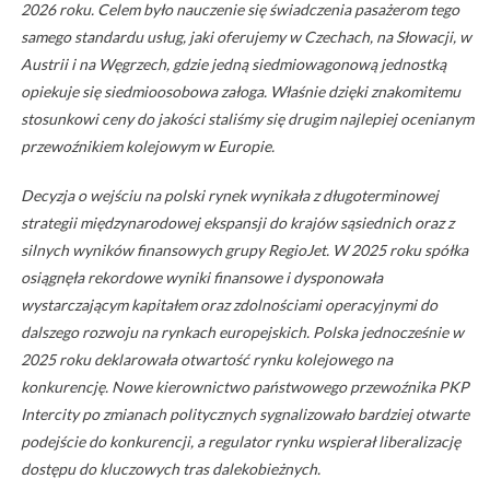
2026 roku. Celem było nauczenie się świadczenia pasażerom tego
samego standardu usług, jaki oferujemy w Czechach, na Słowacji, w
Austrii i na Węgrzech, gdzie jedną siedmiowagonową jednostką
opiekuje się siedmioosobowa załoga. Właśnie dzięki znakomitemu
stosunkowi ceny do jakości staliśmy się drugim najlepiej ocenianym
przewoźnikiem kolejowym w Europie.
Decyzja o wejściu na polski rynek wynikała z długoterminowej
strategii międzynarodowej ekspansji do krajów sąsiednich oraz z
silnych wyników finansowych grupy RegioJet. W 2025 roku spółka
osiągnęła rekordowe wyniki finansowe i dysponowała
wystarczającym kapitałem oraz zdolnościami operacyjnymi do
dalszego rozwoju na rynkach europejskich. Polska jednocześnie w
2025 roku deklarowała otwartość rynku kolejowego na
konkurencję. Nowe kierownictwo państwowego przewoźnika PKP
Intercity po zmianach politycznych sygnalizowało bardziej otwarte
podejście do konkurencji, a regulator rynku wspierał liberalizację
dostępu do kluczowych tras dalekobieżnych.