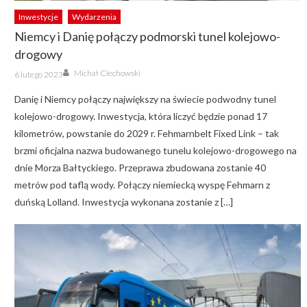
Inwestycje
Wydarzenia
Niemcy i Danię połączy podmorski tunel kolejowo-
drogowy
Author
Posted
Michał Ciechowski
6 lutego 2023
on
Danię i Niemcy połączy największy na świecie podwodny tunel
kolejowo-drogowy. Inwestycja, która liczyć będzie ponad 17
kilometrów, powstanie do 2029 r. Fehmarnbelt Fixed Link – tak
brzmi oficjalna nazwa budowanego tunelu kolejowo-drogowego na
dnie Morza Bałtyckiego. Przeprawa zbudowana zostanie 40
metrów pod taflą wody. Połączy niemiecką wyspę Fehmarn z
duńską Lolland. Inwestycja wykonana zostanie z […]