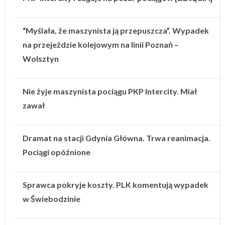
“Myślała, że maszynista ją przepuszcza”. Wypadek
na przejeździe kolejowym na linii Poznań –
Wolsztyn
Nie żyje maszynista pociągu PKP Intercity. Miał
zawał
Dramat na stacji Gdynia Główna. Trwa reanimacja.
Pociągi opóźnione
Sprawca pokryje koszty. PLK komentują wypadek
w Świebodzinie