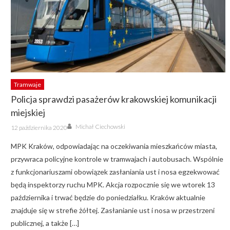
Tramwaje
Policja sprawdzi pasażerów krakowskiej komunikacji
miejskiej
Author
Posted
Michał Ciechowski
12 października 2020
on
MPK Kraków, odpowiadając na oczekiwania mieszkańców miasta,
przywraca policyjne kontrole w tramwajach i autobusach. Wspólnie
z funkcjonariuszami obowiązek zasłaniania ust i nosa egzekwować
będą inspektorzy ruchu MPK. Akcja rozpocznie się we wtorek 13
października i trwać będzie do poniedziałku. Kraków aktualnie
znajduje się w strefie żółtej. Zasłanianie ust i nosa w przestrzeni
publicznej, a także […]