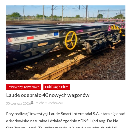
Przewozy Towarowe
Publikacje Firm
Laude odebrało 40 nowych wagonów
Author
Posted
Michał Ciechowski
30 czerwca 2026
on
Przy realizacji inwestycji Laude Smart Intermodal S.A. stara się dbać
o środowisko naturalne i działać zgodnie z DNSH (od ang. Do No
Significant Harm). To unijna zasada „nie czyń poważnych szkód”