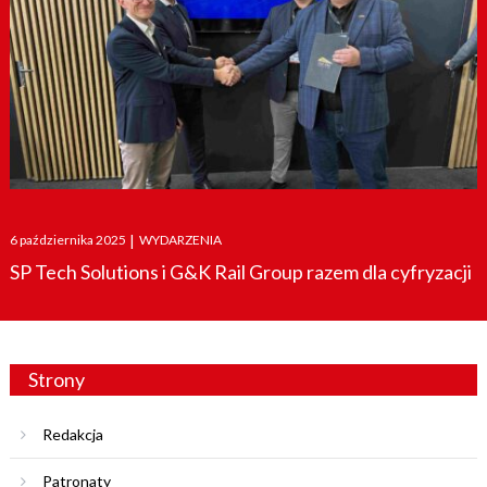
Posted
6 października 2025
|
WYDARZENIA
on
SP Tech Solutions i G&K Rail Group razem dla cyfryzacji
Strony
Redakcja
Patronaty