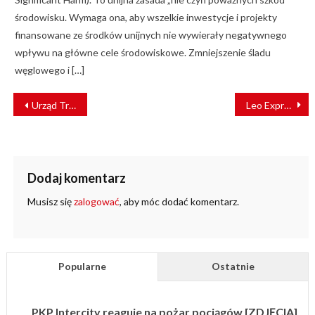
środowisku. Wymaga ona, aby wszelkie inwestycje i projekty
finansowane ze środków unijnych nie wywierały negatywnego
wpływu na główne cele środowiskowe. Zmniejszenie śladu
węglowego i […]
NAWIGACJA
Urząd Transportu Kolejowego: rekordowy rok kolei w Polsce
Leo Express zwiększa ofertę w Polsce i szykuje połączenie z Niemcami
WPISU
Dodaj komentarz
Musisz się
zalogować
, aby móc dodać komentarz.
Popularne
Ostatnie
PKP Intercity reaguje na pożar pociągów [ZDJĘCIA]