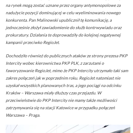
na rynek mogą zostać uznane przez organy antymonopolowe za
nadużycie pozycji dominującej w celu wyeliminowania nowego
konkurenta. Pan Malinowski upublicznił tę komunikację, a
jednocześnie złożył zawiadomienie do służb kontrwywiadu oraz
prokuratury. Działania te doprowadziły do kolejnej negatywnej
kampanii przeciwko RegioJet.
Dochodziło również do publicznych ataków ze strony prezesa PKP
Intercity wobec kierownictwa PKP PLK, z zarzutami o
faworyzowanie RegioJet, mimo że PKP Intercity utrzymało taki sam
zakres połączeń jak w poprzednim roku. RegioJet natomiast nie
uzyskał wszystkich planowanych tras, a jego pociągi na odcinku
Kraków – Warszawa miały dłuższy czas przejazdu. W
przeciwieństwie do PKP Intercity nie mamy także możliwości
zatrzymywania się na stacji Katowice w przypadku połączeń
Warszawa – Praga.