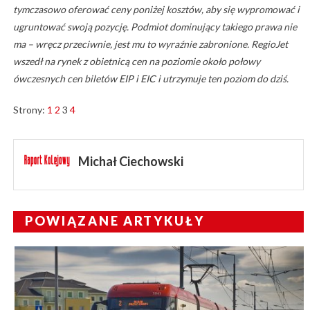
tymczasowo oferować ceny poniżej kosztów, aby się wypromować i
ugruntować swoją pozycję. Podmiot dominujący takiego prawa nie
ma – wręcz przeciwnie, jest mu to wyraźnie zabronione. RegioJet
wszedł na rynek z obietnicą cen na poziomie około połowy
ówczesnych cen biletów EIP i EIC i utrzymuje ten poziom do dziś.
Strony:
1
2
3
4
Michał Ciechowski
POWIĄZANE ARTYKUŁY