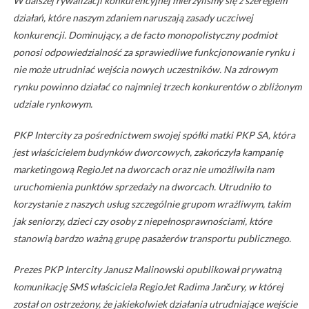
W dalszej rywalizacji konkurencyjnej mierzyliśmy się z szeregiem
działań, które naszym zdaniem naruszają zasady uczciwej
konkurencji. Dominujący, a de facto monopolistyczny podmiot
ponosi odpowiedzialność za sprawiedliwe funkcjonowanie rynku i
nie może utrudniać wejścia nowych uczestników. Na zdrowym
rynku powinno działać co najmniej trzech konkurentów o zbliżonym
udziale rynkowym.
PKP Intercity za pośrednictwem swojej spółki matki PKP SA, która
jest właścicielem budynków dworcowych, zakończyła kampanię
marketingową RegioJet na dworcach oraz nie umożliwiła nam
uruchomienia punktów sprzedaży na dworcach. Utrudniło to
korzystanie z naszych usług szczególnie grupom wrażliwym, takim
jak seniorzy, dzieci czy osoby z niepełnosprawnościami, które
stanowią bardzo ważną grupę pasażerów transportu publicznego.
Prezes PKP Intercity Janusz Malinowski opublikował prywatną
komunikację SMS właściciela RegioJet Radima Jančury, w której
został on ostrzeżony, że jakiekolwiek działania utrudniające wejście