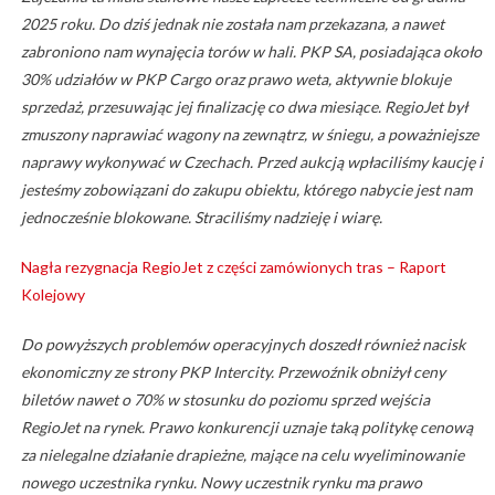
2025 roku. Do dziś jednak nie została nam przekazana, a nawet
zabroniono nam wynajęcia torów w hali. PKP SA, posiadająca około
30% udziałów w PKP Cargo oraz prawo weta, aktywnie blokuje
sprzedaż, przesuwając jej finalizację co dwa miesiące. RegioJet był
zmuszony naprawiać wagony na zewnątrz, w śniegu, a poważniejsze
naprawy wykonywać w Czechach. Przed aukcją wpłaciliśmy kaucję i
jesteśmy zobowiązani do zakupu obiektu, którego nabycie jest nam
jednocześnie blokowane. Straciliśmy nadzieję i wiarę.
Nagła rezygnacja RegioJet z części zamówionych tras – Raport
Kolejowy
Do powyższych problemów operacyjnych doszedł również nacisk
ekonomiczny ze strony PKP Intercity. Przewoźnik obniżył ceny
biletów nawet o 70% w stosunku do poziomu sprzed wejścia
RegioJet na rynek. Prawo konkurencji uznaje taką politykę cenową
za nielegalne działanie drapieżne, mające na celu wyeliminowanie
nowego uczestnika rynku. Nowy uczestnik rynku ma prawo