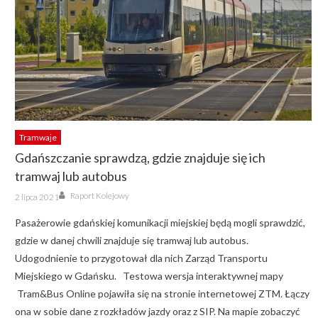
Tramwaje
Gdańszczanie sprawdzą, gdzie znajduje się ich
tramwaj lub autobus
Author
Posted
Raport Kolejowy
2 lipca 2021
on
Pasażerowie gdańskiej komunikacji miejskiej będą mogli sprawdzić,
gdzie w danej chwili znajduje się tramwaj lub autobus.
Udogodnienie to przygotował dla nich Zarząd Transportu
Miejskiego w Gdańsku. Testowa wersja interaktywnej mapy
Tram&Bus Online pojawiła się na stronie internetowej ZTM. Łączy
ona w sobie dane z rozkładów jazdy oraz z SIP. Na mapie zobaczyć