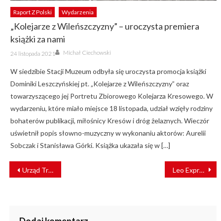
Raport Z Polski
Wydarzenia
„Kolejarze z Wileńszczyzny” – uroczysta premiera
książki za nami
Author
Posted
Michał Ciechowski
24 listopada 2021
on
W siedzibie Stacji Muzeum odbyła się uroczysta promocja książki
Dominiki Leszczyńskiej pt. „Kolejarze z Wileńszczyzny” oraz
towarzyszącego jej Portretu Zbiorowego Kolejarza Kresowego. W
wydarzeniu, które miało miejsce 18 listopada, udział wzięły rodziny
bohaterów publikacji, miłośnicy Kresów i dróg żelaznych. Wieczór
uświetnił popis słowno-muzyczny w wykonaniu aktorów: Aurelii
Sobczak i Stanisława Górki. Książka ukazała się w […]
NAWIGACJA
Urząd Transportu Kolejowego: rekordowy rok kolei w Polsce
Leo Express zwiększa ofertę w Polsce i szykuje połączenie z Niemcami
WPISU