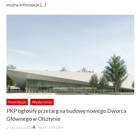
można informacje […]
Inwestycje
Wydarzenia
PKP ogłosiły przetarg na budowę nowego Dworca
Głównego w Olsztynie
Author
Posted
Raport Kolejowy
29 grudnia 2020
on