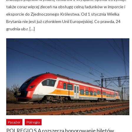
także coraz więcej zleceń na obsługę celną ładunków w imporcie i
eksporcie do Zjednoczonego Królestwa. Od 1 stycznia Wielka
Brytania nie jest już członkiem Unii Europejskiej. Co prawda, 24
grudnia ub.r. […]
Pasażer
Polregio
POLREGIO S.A rozszerza honorowanie biletów