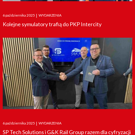
Posted
6 października 2025
|
WYDARZENIA
on
Kolejne symulatory trafią do PKP Intercity
Posted
6 października 2025
|
WYDARZENIA
on
SP Tech Solutions i G&K Rail Group razem dla cyfryzacji