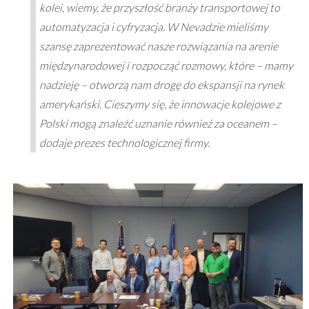
kolei, wiemy, że przyszłość branży transportowej to
automatyzacja i cyfryzacja. W Nevadzie mieliśmy
szansę zaprezentować nasze rozwiązania na arenie
międzynarodowej i rozpocząć rozmowy, które – mamy
nadzieję – otworzą nam drogę do ekspansji na rynek
amerykański. Cieszymy się, że innowacje kolejowe z
Polski mogą znaleźć uznanie również za oceanem –
dodaje prezes technologicznej firmy.