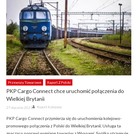
Przewozy Towarowe
Raport Z Polski
PKP Cargo Connect chce uruchomić połączenia do
Wielkiej Brytanii
Author
Posted
Raport Kolejowy
27 stycznia 2021
on
PKP Cargo Connect przymierza się do uruchomienia kolejowo-
promowego połączenia z Polski do Wielkiej Brytanii. Usługa ta
znacząco poprawi wymianę towarów z Wyspami. Spółka otrzymuje