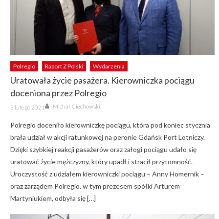
Polregio
Raport Z Polski
Wydarzenia
Uratowała życie pasażera. Kierowniczka pociągu
doceniona przez Polregio
Author
Posted
Michał Ciechowski
3 lutego 2021
on
Polregio doceniło kierowniczkę pociągu, która pod koniec stycznia
brała udział w akcji ratunkowej na peronie Gdańsk Port Lotniczy.
Dzięki szybkiej reakcji pasażerów oraz załogi pociągu udało się
uratować życie mężczyzny, który upadł i stracił przytomność.
Uroczystość z udziałem kierowniczki pociągu – Anny Homernik –
oraz zarządem Polregio, w tym prezesem spółki Arturem
Martyniukiem, odbyła się […]