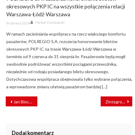
okresowych PKP IC na wszystkie połączenia relacji
Warszawa-Łódź-Warszawa
Author
Posted
Michał Ciechowski
8 czerwca 2024
on
W ramach zacieśniania współpracy na rzecz większego komfortu
pasażerów, POLREGIO S.A. rozszerza honorowanie biletów
okresowych PKP IC na trasie Warszawa-Łódź-Warszawa w
terminie od 9 czerwca do 31 sierpnia br. Pasażerowie będą mogli
swobodnie podróżować wszystkimi pociągami przewoźnika,
niezależnie od rodzaju posiadanego biletu okresowego.
Dotychczasowa współpraca obejmowała tylko wybrane połączenia,
a wprowadzone zmiany ułatwią pasażerom bardziej […]
NAWIGACJA
Jan Bloch patronem dworca Radom Główny
Zintegrowany bilet okresowy POLREGIO i ZGPKS od 1 lipca
WPISU
Dodaj komentarz