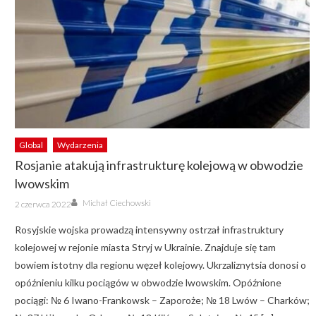
Global
Wydarzenia
Rosjanie atakują infrastrukturę kolejową w obwodzie
lwowskim
Author
Posted
Michał Ciechowski
2 czerwca 2022
on
Rosyjskie wojska prowadzą intensywny ostrzał infrastruktury
kolejowej w rejonie miasta Stryj w Ukrainie. Znajduje się tam
bowiem istotny dla regionu węzeł kolejowy. Ukrzaliznytsia donosi o
opóźnieniu kilku pociągów w obwodzie lwowskim. Opóźnione
pociągi: № 6 Iwano-Frankowsk – Zaporoże; № 18 Lwów – Charków;