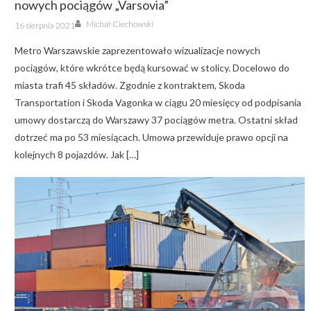
nowych pociągów „Varsovia”
Author
Posted
Michał Ciechowski
16 sierpnia 2021
on
Metro Warszawskie zaprezentowało wizualizacje nowych
pociągów, które wkrótce będą kursować w stolicy. Docelowo do
miasta trafi 45 składów. Zgodnie z kontraktem, Skoda
Transportation i Skoda Vagonka w ciągu 20 miesięcy od podpisania
umowy dostarczą do Warszawy 37 pociągów metra. Ostatni skład
dotrzeć ma po 53 miesiącach. Umowa przewiduje prawo opcji na
kolejnych 8 pojazdów. Jak […]