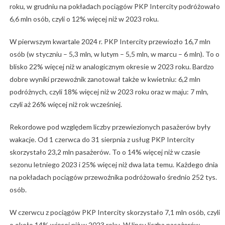
roku, w grudniu na pokładach pociągów PKP Intercity podróżowało
6,6 mln osób, czyli o 12% więcej niż w 2023 roku.
W pierwszym kwartale 2024 r. PKP Intercity przewiozło 16,7 mln
osób (w styczniu – 5,3 mln, w lutym – 5,5 mln, w marcu – 6 mln). To o
blisko 22% więcej niż w analogicznym okresie w 2023 roku. Bardzo
dobre wyniki przewoźnik zanotował także w kwietniu: 6,2 mln
podróżnych, czyli 18% więcej niż w 2023 roku oraz w maju: 7 mln,
czyli aż 26% więcej niż rok wcześniej.
Rekordowe pod względem liczby przewiezionych pasażerów były
wakacje. Od 1 czerwca do 31 sierpnia z usług PKP Intercity
skorzystało 23,2 mln pasażerów. To o 14% więcej niż w czasie
sezonu letniego 2023 i 25% więcej niż dwa lata temu. Każdego dnia
na pokładach pociągów przewoźnika podróżowało średnio 252 tys.
osób.
W czerwcu z pociągów PKP Intercity skorzystało 7,1 mln osób, czyli
o około 14% więcej niż w 2023 roku. W lipcu liczba pasażerów