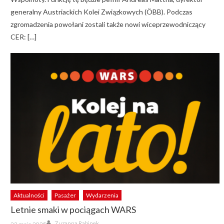
generalny Austriackich Kolei Związkowych (ÖBB). Podczas
zgromadzenia powołani zostali także nowi wiceprzewodniczący
CER: […]
Aktualności
Pasażer
Wydarzenia
Letnie smaki w pociągach WARS
Author
Posted
Zuzanna Rabinek