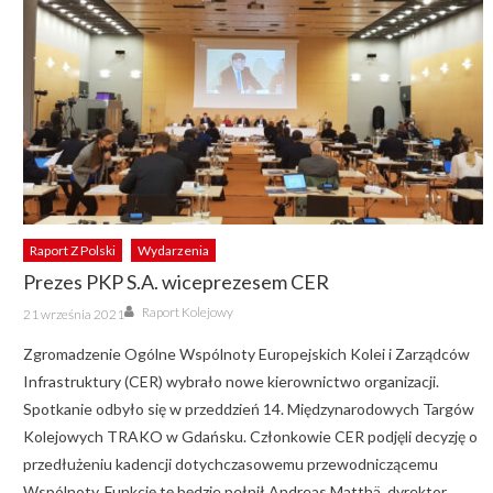
Raport Z Polski
Wydarzenia
Prezes PKP S.A. wiceprezesem CER
Author
Posted
Raport Kolejowy
21 września 2021
on
Zgromadzenie Ogólne Wspólnoty Europejskich Kolei i Zarządców
Infrastruktury (CER) wybrało nowe kierownictwo organizacji.
Spotkanie odbyło się w przeddzień 14. Międzynarodowych Targów
Kolejowych TRAKO w Gdańsku. Członkowie CER podjęli decyzję o
przedłużeniu kadencji dotychczasowemu przewodniczącemu
Wspólnoty. Funkcję tę będzie pełnił Andreas Matthä, dyrektor