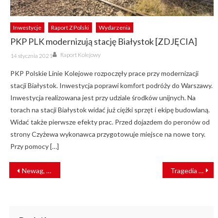
Inwestycje
Raport Z Polski
Wydarzenia
PKP PLK modernizują stację Białystok [ZDJĘCIA]
Author
Posted
Raport Kolejowy
14 stycznia 2021
on
PKP Polskie Linie Kolejowe rozpoczęły prace przy modernizacji
stacji Białystok. Inwestycja poprawi komfort podróży do Warszawy.
Inwestycja realizowana jest przy udziale środków unijnych. Na
torach na stacji Białystok widać już ciężki sprzęt i ekipę budowlaną.
Widać także pierwsze efekty prac. Przed dojazdem do peronów od
strony Czyżewa wykonawca przygotowuje miejsce na nowe tory.
Przy pomocy […]
NAWIGACJA
Newag, PESA i MEDCOM w poszukiwaniu inspiracji w Japonii
Tragedia na przejeździe kolejowym pod Świeciem
WPISU