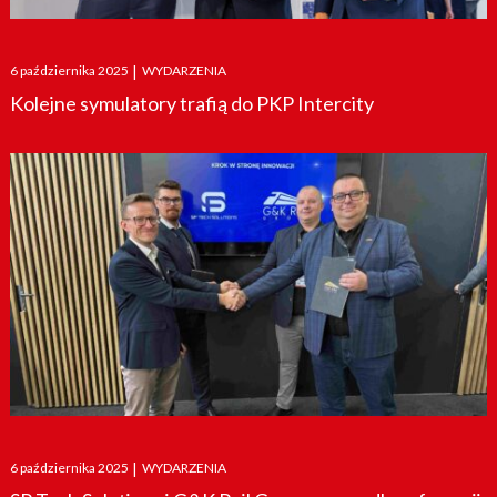
Posted
6 października 2025
|
WYDARZENIA
on
Kolejne symulatory trafią do PKP Intercity
Posted
6 października 2025
|
WYDARZENIA
on