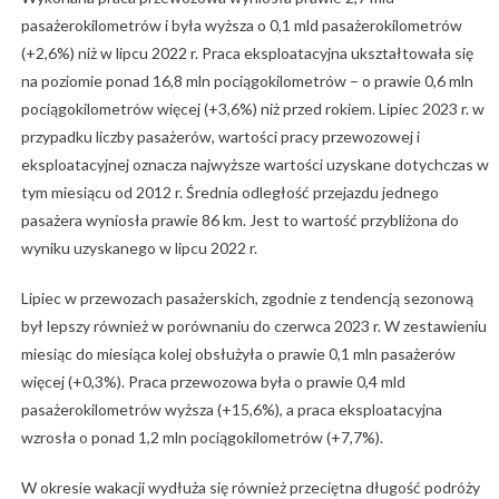
pasażerokilometrów i była wyższa o 0,1 mld pasażerokilometrów
(+2,6%) niż w lipcu 2022 r. Praca eksploatacyjna ukształtowała się
na poziomie ponad 16,8 mln pociągokilometrów – o prawie 0,6 mln
pociągokilometrów więcej (+3,6%) niż przed rokiem. Lipiec 2023 r. w
przypadku liczby pasażerów, wartości pracy przewozowej i
eksploatacyjnej oznacza najwyższe wartości uzyskane dotychczas w
tym miesiącu od 2012 r. Średnia odległość przejazdu jednego
pasażera wyniosła prawie 86 km. Jest to wartość przybliżona do
wyniku uzyskanego w lipcu 2022 r.
Lipiec w przewozach pasażerskich, zgodnie z tendencją sezonową
był lepszy również w porównaniu do czerwca 2023 r. W zestawieniu
miesiąc do miesiąca kolej obsłużyła o prawie 0,1 mln pasażerów
więcej (+0,3%). Praca przewozowa była o prawie 0,4 mld
pasażerokilometrów wyższa (+15,6%), a praca eksploatacyjna
wzrosła o ponad 1,2 mln pociągokilometrów (+7,7%).
W okresie wakacji wydłuża się również przeciętna długość podróży