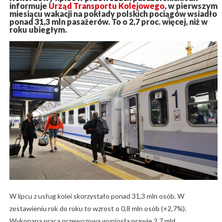
informuje
Urząd Transportu Kolejowego
, w pierwszym
miesiącu wakacji na pokłady polskich pociągów wsiadło
ponad 31,3 mln pasażerów. To o 2,7 proc. więcej, niż w
roku ubiegłym.
W lipcu z usług kolei skorzystało ponad 31,3 mln osób. W
zestawieniu rok do roku to wzrost o 0,8 mln osób (+2,7%).
Wykonana praca przewozowa wyniosła prawie 2,7 mld