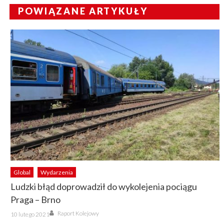
POWIĄZANE ARTYKUŁY
Global
Wydarzenia
Ludzki błąd doprowadził do wykolejenia pociągu
Praga – Brno
Author
Posted
Raport Kolejowy
10 lutego 2021
on