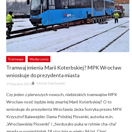
Tramwaje
Wydarzenia
Tramwaj imienia Marii Koterbskiej? MPK Wrocław
wnioskuje do prezydenta miasta
Author
Posted
Michał Ciechowski
19 stycznia 2021
on
Czy jeden z pierwszych nowych, niebieskich tramwajów MPK
Wrocław nosić będzie imię zmarłej Marii Koterbskiej? O to
wnioskuje do prezydenta Wrocławia Jacka Sutryka prezes MPK
Krzysztof Balawejder. Dama Polskiej Piosenki, autorka m.in.
„Wrocławskiej Piosenki” i „Serduszko puka w rytmie cha-cha”
zmarła w poniedziałek 18 stycznia w wieku 96 lat. Chęć