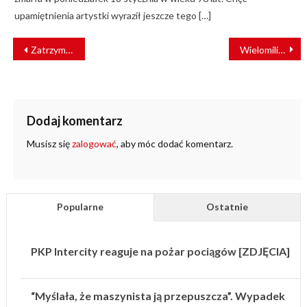
upamiętnienia artystki wyraził jeszcze tego […]
NAWIGACJA
Zatrzymał pociąg pędzący 150 km/h. Powód zaskakuje
Wielomiliardowy kontrakt podpisany. Siemens Mobility dostarczy nowe pociągi dla ÖBB
WPISU
Dodaj komentarz
Musisz się
zalogować
, aby móc dodać komentarz.
Popularne
Ostatnie
PKP Intercity reaguje na pożar pociągów [ZDJĘCIA]
“Myślała, że maszynista ją przepuszcza”. Wypadek