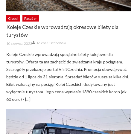
Global
Pasażer
Koleje Czeskie wprowadzają okresowe bilety dla
turystów
Author
Posted
Michał Ciechowski
10 czerwca 2023
on
Koleje Czeskie wprowadzają specjalne bilety kolejowe dla
turystów. Oferta ta ma zachęcić do zwiedzania kraju pociągiem.
Szczegóły przekazuje portal VisitCzechia. Promocja obowiązywać
będzie od 1 lipca do 31 sierpnia. Sprzedaż biletów rusza za kilka dni.
Bilet wakacyjny na pociągi Kolei Czeskich dedykowany jest
wyłącznie turystom. Jego cena wyniesie 1390 czeskich koron (ok.
60 euro) / […]