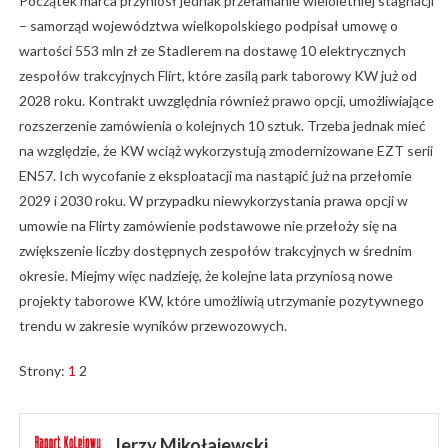
Początek marca przyniósł jednak przełamanie wieloletniej stagnacji
– samorząd województwa wielkopolskiego podpisał umowę o
wartości 553 mln zł ze Stadlerem na dostawę 10 elektrycznych
zespołów trakcyjnych Flirt, które zasilą park taborowy KW już od
2028 roku. Kontrakt uwzględnia również prawo opcji, umożliwiające
rozszerzenie zamówienia o kolejnych 10 sztuk. Trzeba jednak mieć
na względzie, że KW wciąż wykorzystują zmodernizowane EZT serii
EN57. Ich wycofanie z eksploatacji ma nastąpić już na przełomie
2029 i 2030 roku. W przypadku niewykorzystania prawa opcji w
umowie na Flirty zamówienie podstawowe nie przełoży się na
zwiększenie liczby dostępnych zespołów trakcyjnych w średnim
okresie. Miejmy więc nadzieję, że kolejne lata przyniosą nowe
projekty taborowe KW, które umożliwią utrzymanie pozytywnego
trendu w zakresie wyników przewozowych.
Strony:
1
2
Jerzy Mikołajewski