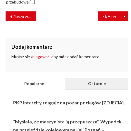
przebudowę […]
NAWIGACJA
Rusza wyścig o Kolej Dużych Prędkości. Sześć konsorcjów w dialogu
ŁKA uruchomiła nowe biletomaty
WPISU
Dodaj komentarz
Musisz się
zalogować
, aby móc dodać komentarz.
Popularne
Ostatnie
PKP Intercity reaguje na pożar pociągów [ZDJĘCIA]
“Myślała, że maszynista ją przepuszcza”. Wypadek
na przejeździe kolejowym na linii Poznań –