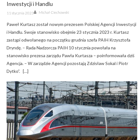
Inwestycji i Handlu
Author
Posted
Michał Ciechowski
11 stycznia 2023
on
Paweł Kurtasz został nowym prezesem Polskiej Agencji Inwestycji
i Handlu. Swoje stanowisko obejmie 23 stycznia 2023 r. Kurtasz
zastąpi odwołanego na początku grudnia szefa PAIH Krzysztofa
Dryndę. – Rada Nadzorcza PAIH 10 stycznia powołała na
stanowisko prezesa zarządu Pawła Kurtasza – poinformowała dziś
Agencja. – W zarządzie Agencji pozostają Zdzisław Sokal i Piotr
Dytko”. […]