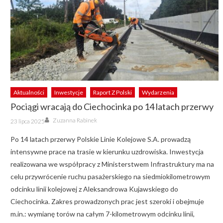
Aktualności
Inwestycje
Raport Z Polski
Wydarzenia
Pociągi wracają do Ciechocinka po 14 latach przerwy
Author
Posted
Zuzanna Rabinek
23 lipca 2025
on
Po 14 latach przerwy Polskie Linie Kolejowe S.A. prowadzą
intensywne prace na trasie w kierunku uzdrowiska. Inwestycja
realizowana we współpracy z Ministerstwem Infrastruktury ma na
celu przywrócenie ruchu pasażerskiego na siedmiokilometrowym
odcinku linii kolejowej z Aleksandrowa Kujawskiego do
Ciechocinka. Zakres prowadzonych prac jest szeroki i obejmuje
m.in.: wymianę torów na całym 7-kilometrowym odcinku linii,