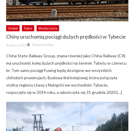
Global
Tabor
Wydarzenia
Chiny uruchomią pociągi dużych prędkości w Tybecie
Author
Posted
Tomasz Mokos
9 marca 2021
on
China State Railway Group, znana również jako China Railway (CR)
ma uruchomić kolej dużych prędkości na terenie Tybetu w czerwcu
br. Tym samy pociągi Fuxing będą dostępne we wszystkich
chińskich prowincjach. Budowa linii kolejowej, która połączyła
stolicę regionu Lhasę z Nyingchi we wschodnim Tybecie,
rozpoczęła się w 2014 roku, a zakończyła się 31 grudnia 2020 […]