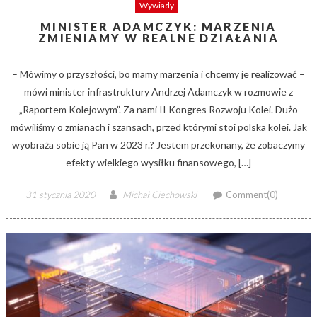
Wywiady
MINISTER ADAMCZYK: MARZENIA
ZMIENIAMY W REALNE DZIAŁANIA
– Mówimy o przyszłości, bo mamy marzenia i chcemy je realizować –
mówi minister infrastruktury Andrzej Adamczyk w rozmowie z
„Raportem Kolejowym”. Za nami II Kongres Rozwoju Kolei. Dużo
mówiliśmy o zmianach i szansach, przed którymi stoi polska kolei. Jak
wyobraża sobie ją Pan w 2023 r.? Jestem przekonany, że zobaczymy
efekty wielkiego wysiłku finansowego, […]
Posted
Author
31 stycznia 2020
Michał Ciechowski
Comment(0)
on