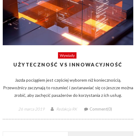
Wywiady
UŻYTECZNOŚĆ VS INNOWACYJNOŚĆ
Jazda pociągiem jest częściej wyborem niż koniecznością.
Przewoźnicy zaczynają to rozumieć i zastanawiać się co jeszcze można
zrobić, aby zachęcić pasażerów do korzystania z ich usług.
Posted
Author
26 marca 2019
Redakcja RK
Comment(0)
on