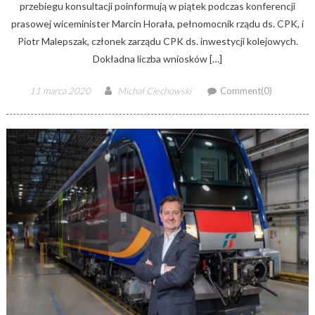
przebiegu konsultacji poinformują w piątek podczas konferencji
prasowej wiceminister Marcin Horała, pełnomocnik rządu ds. CPK, i
Piotr Malepszak, członek zarządu CPK ds. inwestycji kolejowych.
Dokładna liczba wniosków […]
Posted
Author
11 marca 2020
Michał Ciechowski
Comment(0)
on