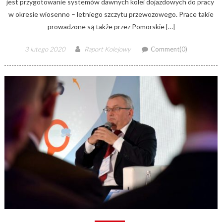
jest przygotowanie systemów dawnych kolei dojazdowych do pracy
w okresie wiosenno – letniego szczytu przewozowego. Prace takie
prowadzone są także przez Pomorskie […]
Posted
Author
3 lutego 2020
Raport Kolejowy
Comment(0)
on