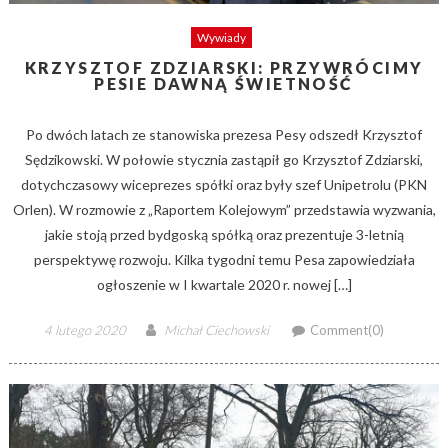
Wywiady
KRZYSZTOF ZDZIARSKI: PRZYWRÓCIMY
PESIE DAWNĄ ŚWIETNOŚĆ
Po dwóch latach ze stanowiska prezesa Pesy odszedł Krzysztof
Sędzikowski. W połowie stycznia zastąpił go Krzysztof Zdziarski,
dotychczasowy wiceprezes spółki oraz były szef Unipetrolu (PKN
Orlen). W rozmowie z „Raportem Kolejowym” przedstawia wyzwania,
jakie stoją przed bydgoską spółką oraz prezentuje 3-letnią
perspektywę rozwoju. Kilka tygodni temu Pesa zapowiedziała
ogłoszenie w I kwartale 2020 r. nowej […]
Posted
Author
4 lutego 2020
Michał Ciechowski
Comment(0)
on