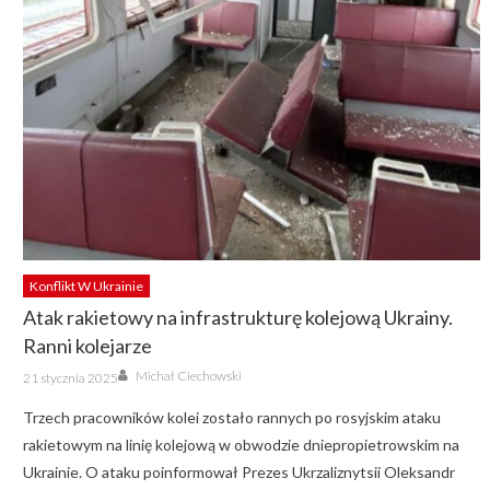
Konflikt W Ukrainie
Atak rakietowy na infrastrukturę kolejową Ukrainy.
Ranni kolejarze
Author
Posted
Michał Ciechowski
21 stycznia 2025
on
Trzech pracowników kolei zostało rannych po rosyjskim ataku
rakietowym na linię kolejową w obwodzie dniepropietrowskim na
Ukrainie. O ataku poinformował Prezes Ukrzaliznytsii Oleksandr