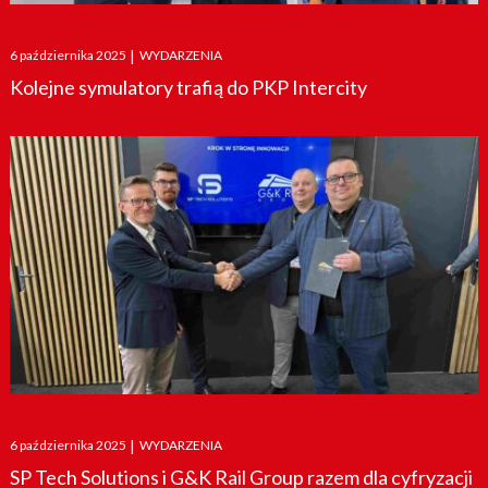
Posted
6 października 2025
|
WYDARZENIA
on
Kolejne symulatory trafią do PKP Intercity
Posted
6 października 2025
|
WYDARZENIA
on
SP Tech Solutions i G&K Rail Group razem dla cyfryzacji