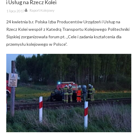
i Usług na Rzecz Kolei
Author
Posted
Raport Kolejowy
1 lipca 2017
on
24 kwietnia b.r. Polska Izba Producentów Urządzeń i Usług na
Rzecz Kolei wespół z Katedrą Transportu Kolejowego Politechniki
Śląskiej zorganizowała forum pt. „Cele i zadania kształcenia dla
przemysłu kolejowego w Polsce”.