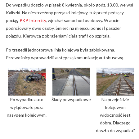
Do wypadku doszło w piątek 8 kwietnia, około godz. 13.00, we wsi
Kaliszki. Na niestrzeżony przejazd kolejowy, tuż przed pędzący
pociąg
PKP Intercity
, wjechał samochód osobowy. W aucie
podróżowały dwie osoby. Śmierć na miejscu poniósł pasażer
pojazdu. Kierowca z obrażeniami ciała trafił do szpitala.
Po tragedii jednotorowa linia kolejowa była zablokowana.
Przewoźnicy wprowadzili zastępczą komunikację autobusową.
Po wypadku auto
Ślady powypadkowe
Na przejeździe
wylądowało poza
kolejowym
nasypem kolejowym.
widoczność jest
dobra. Dlaczego
doszło do wypadku?