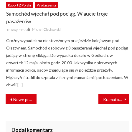
Raport Z Polski
Wydarzenia
Samochód wjechał pod pociąg. W aucie troje
pasażerów
Author
Posted
Michał Ciechowski
13 maja 2022
on
Groźny wypadek na niestrzeżonym przejeździe kolejowym pod
Olsztynem. Samochód osobowy z 3 pasażerami wjechał pod pociąg
jadący w stronę Elbląga. Do wypadku doszło w Godkach, w
czwartek 12 maja, około godz. 20.00. Jak wynika z pierwszych
informacji policji, osoby znajdujące się w pojeździe przeżyły.
Mężczyźni trafili do szpitala z licznymi złamaniami i potłuczeniami. W
chwili […]
NAWIGACJA
Nowe przystanki kolejowe na linii Toruń – Olsztyn
Kramatorsk: wzrosła liczba ofiar ataku na stację kolejową
WPISU
Dodaj komentarz