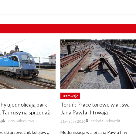
Tramwaje
hy ujednolicają park
Toruń: Prace torowe w al. św.
 Taurusy na sprzedaż
Jana Pawła II trwają
Author
Author
Posted
Jerzy Mikołajewski
Michał Ciechowski
26
2 kwietnia 2020
on
eski przewoźnik kolejowy,
Modernizacja w alei Jana Pawła II w