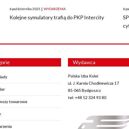
Posted
Pos
6 października 2025
|
WYDARZENIA
6 p
on
on
O
Kolejne symulatory trafią do PKP Intercity
SP
cy
orie
Wydawca
Polska Izba Kolei
iady
ul. J. Karola Chodkiewicza 17
żer
85-065 Bydgoszcz
tel: +48 52 324 93 80
wozy towarowe
r
rzenia