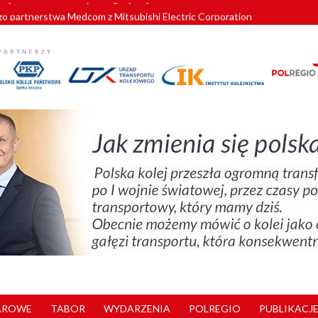
o partnerstwa Medcom z Mitsubishi Electric Corporation
tnerem „Lata na Dolnym Śląsku”. We Wrocławiu rusza weekend pełen reg
pomorskie znów szuka dostawcy nowych EZT
ach kolejowych w północnej Wielkopolsce. Łatwiejsze dojazdy do pracy i 
nuje nowe standardy kategoryzacji dworców
AROWE
TABOR
WYDARZENIA
POLREGIO
PUBLIKACJE