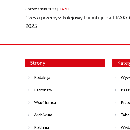
Posted
6 października 2025
|
TARGI
on
Czeski przemysł kolejowy triumfuje na TRAK
2025
Strony
Kateg
Redakcja
Wyw
Patronaty
Pasa
Współpraca
Prze
Archiwum
Tabo
Reklama
Wyda