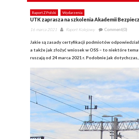
Raport Z Polski
Wydarzenia
UTK zaprasza na szkolenia Akademii Bezpie
Posted
Author
16 marca 2021
Raport Kolejowy
Comment(0)
on
Jakie są zasady certyfikacji podmiotów odpowiedzial
a także jak złożyć wniosek w OSS – to niektóre tem
ruszają od 24 marca 2021 r. Podobnie jak dotychczas