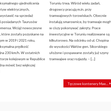
ksymalnego ujednolicenia
Toruniu trwa. Wśród wielu zadań,
otyw elektrycznych,
drogowcy pracują m.in. przy
wystawić na sprzedaż
tramwajowych torowiskach. Obecnie
6 posiadanych Taurusów
instalują smarownice, by tramwaje mogł
iemensa. Wciąż nowoczesne
w ciszy pokonywać zakręty. Prace
, które zostały pozyskane na
inwestycyjne w Toruniu realizowane są
ym w 2019 i 2021 roku,
kilkutorowo. Na odcinku od ul. Chopina
ksymalna prędkość
do wysokości Wałów gen. Sikorskiego
jna 230 km/h. W ostatnich
ułożone i pospawane zostały już szyny
ktorze kolejowym w Republice
tramwajwe oraz rozjazdy. – […]
żna mówić bez większej
]
Tęczowe kontenery Maersk wyruszyły w świat. “Mają nas jednoczyć”