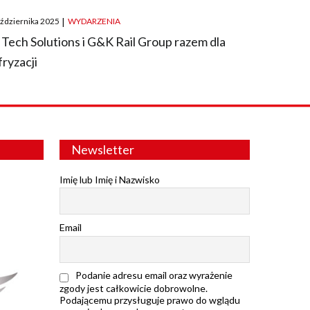
ted
aździernika 2025
|
WYDARZENIA
 Tech Solutions i G&K Rail Group razem dla
fryzacji
Newsletter
Imię lub Imię i Nazwisko
Email
Podanie adresu email oraz wyrażenie
zgody jest całkowicie dobrowolne.
Podającemu przysługuje prawo do wglądu