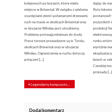
kolejowych po burzach, które miały
dążąc do ma
miejsce w Brixental. W związku z wieloma
floty lokom
osunięciami ziemi i połamanymi drzewami,
postanowił 
ruch na trasie w okolicach Brixental oraz
wszystkich 
w obszarze Windau jest utrudniony.
produkcji S
Problemy potrwają minimum do środy.
elektrowozy
Prace torowe prowadzone są w Tyrolu,
rynku wtórn
okolicach Brixental oraz w obszarze
wyróżnia ma
Windau. Ograniczenia w ruchu dotyczą
eksploatacy
połączeń […]
latach w se
Czeskiej mo
przesady […
NAWIGACJA
Legendarny kompozytor patronem pociągu Kolei Wielkopolskich
WPISU
Dodaj komentarz