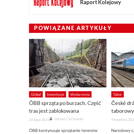
Raport Kolejowy
POWIĄZANE ARTYKUŁY
Global
Inwestycje
Wydarzenia
Tabor
ÖBB sprząta po burzach. Część
České drá
tras jest zablokowana
taborowy.
Author
Posted
Posted
Michał Ciechowski
26 lipca 2021
9 kwietnia 20
on
on
ÖBB kontynuuje sprzątanie terenów
Narodowy cz