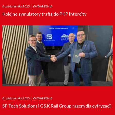
Posted
6 października 2025
|
WYDARZENIA
on
Kolejne symulatory trafią do PKP Intercity
Posted
6 października 2025
|
WYDARZENIA
on
SP Tech Solutions i G&K Rail Group razem dla cyfryzacji