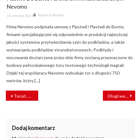
Nevomo
Author
Posted
Raport Kolejowy
15 czerwca 2021
on
Firma Nevomo podpisała umowę z Plastwil i Plastwil de Bonte,
firmami specjalizującymi się odpowiednio w produkcji najwyższej
jakości systemów przytwierdzenia szyn do podkładów, a także
wytwarzaniu podkładów strunobetonowych. Podkłady i
mocowania dostarczone przez obie firmy zostaną przeznaczone do
budowy pełnoskalowego toru testowego technologii magrail.
Dzięki tej współpracy Nevomo wybuduje tor o długości 750
metrów. który […]
NAWIGACJA
Toruń: Do finału prac jeszcze rok, a praca wre [FILM]
Długi weekend z biletem wycieczkowym KM
WPISU
Dodaj komentarz