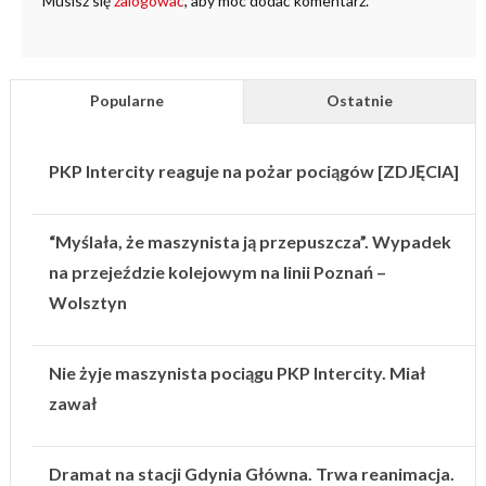
Musisz się
zalogować
, aby móc dodać komentarz.
Popularne
Ostatnie
PKP Intercity reaguje na pożar pociągów [ZDJĘCIA]
“Myślała, że maszynista ją przepuszcza”. Wypadek
na przejeździe kolejowym na linii Poznań –
Wolsztyn
Nie żyje maszynista pociągu PKP Intercity. Miał
zawał
Dramat na stacji Gdynia Główna. Trwa reanimacja.