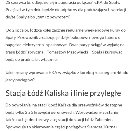
25 czerwca br. odbędzie się inauguracja połączeń ŁKA do Spały.
Przejazd w tym dniu będzie nieodpłatny dla podróżujących w relacji
do/ze Spały albo „tam i z powrotem”.
Od 2 lipca br. łódzka kolej zacznie regularne weekendowe kursy do
Spały. Przewoźnik zrealizuje je dzięki zakupowi nowego taboru o
napędzie elektryczno–spalinowym. Dwie pary pociągów wyjadą na
trasę Łódź Fabryczna –Tomaszów Mazowiecki – Spała i kursować
będą do grudnia br. włącznie.
Jakie zmiany wprowadzi ŁKA w związku z korektą rocznego rozkładu
jazdy pociągów?
Stacja Łódź Kaliska i linie przyległe
Do odwołania, na stacji Łódź Kaliska dla przewoźników dostępne
będą tylko 2 z 5 krawędzi peronowych. Wprowadzony zostanie
także ruch jednotorowy z tej stacji do stacji Łódź Żabieniec.
Spowoduje to skierowanie części pociągów z Sieradza, Kutna i