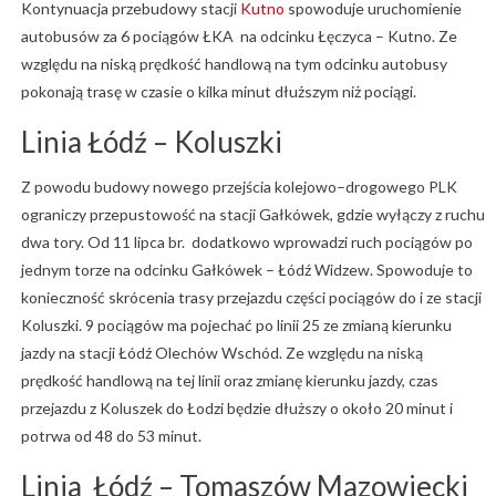
Kontynuacja przebudowy stacji
Kutno
spowoduje uruchomienie
autobusów za 6 pociągów ŁKA na odcinku Łęczyca – Kutno. Ze
względu na niską prędkość handlową na tym odcinku autobusy
pokonają trasę w czasie o kilka minut dłuższym niż pociągi.
Linia Łódź – Koluszki
Z powodu budowy nowego przejścia kolejowo–drogowego PLK
ograniczy przepustowość na stacji Gałkówek, gdzie wyłączy z ruchu
dwa tory. Od 11 lipca br. dodatkowo wprowadzi ruch pociągów po
jednym torze na odcinku Gałkówek – Łódź Widzew. Spowoduje to
konieczność skrócenia trasy przejazdu części pociągów do i ze stacji
Koluszki. 9 pociągów ma pojechać po linii 25 ze zmianą kierunku
jazdy na stacji Łódź Olechów Wschód. Ze względu na niską
prędkość handlową na tej linii oraz zmianę kierunku jazdy, czas
przejazdu z Koluszek do Łodzi będzie dłuższy o około 20 minut i
potrwa od 48 do 53 minut.
Linia Łódź – Tomaszów Mazowiecki