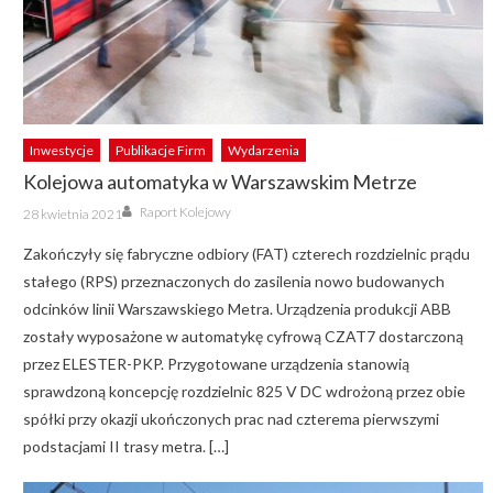
Inwestycje
Publikacje Firm
Wydarzenia
Kolejowa automatyka w Warszawskim Metrze
Author
Posted
Raport Kolejowy
28 kwietnia 2021
on
Zakończyły się fabryczne odbiory (FAT) czterech rozdzielnic prądu
stałego (RPS) przeznaczonych do zasilenia nowo budowanych
odcinków linii Warszawskiego Metra. Urządzenia produkcji ABB
zostały wyposażone w automatykę cyfrową CZAT7 dostarczoną
przez ELESTER-PKP. Przygotowane urządzenia stanowią
sprawdzoną koncepcję rozdzielnic 825 V DC wdrożoną przez obie
spółki przy okazji ukończonych prac nad czterema pierwszymi
podstacjami II trasy metra. […]