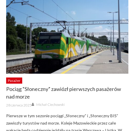
Pasażer
Pociąg “Słoneczny” zawiózł pierwszych pasażerów
nad morze
Author
Posted
Michał Ciechowski
28 czerwca 2025
on
Pierwsze w tym sezonie pociągi „Słoneczny” i „Słoneczny BIS”
zawiozły turystów nad morze. Koleje Mazowieckie przez całe
wakacje będą codziennie jeździły na trasie Warszawa – Ustka. W