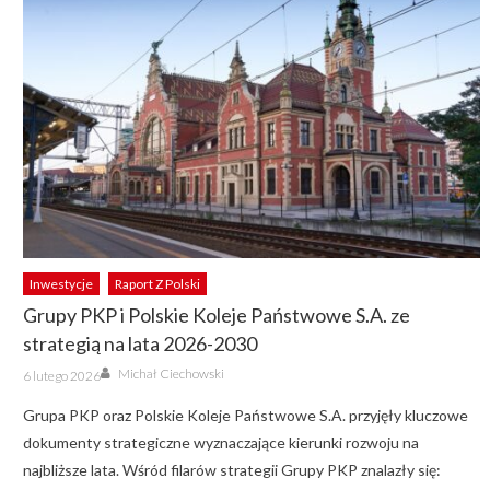
Inwestycje
Raport Z Polski
Grupy PKP i Polskie Koleje Państwowe S.A. ze
strategią na lata 2026-2030
Author
Posted
Michał Ciechowski
6 lutego 2026
on
Grupa PKP oraz Polskie Koleje Państwowe S.A. przyjęły kluczowe
dokumenty strategiczne wyznaczające kierunki rozwoju na
najbliższe lata. Wśród filarów strategii Grupy PKP znalazły się: