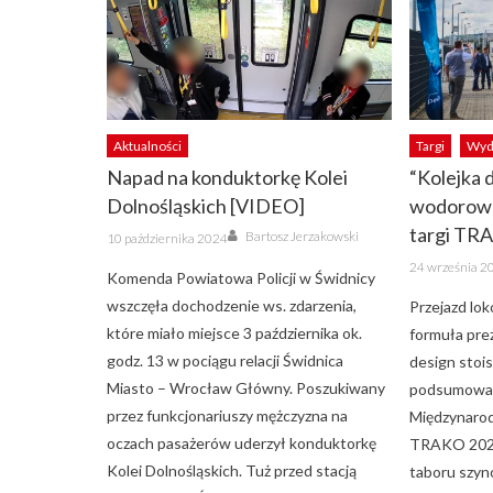
Aktualności
Targi
Wyd
Napad na konduktorkę Kolei
“Kolejka
Dolnośląskich [VIDEO]
wodorowe
Author
targi TR
Posted
Bartosz Jerzakowski
10 października 2024
on
Posted
24 września 2
on
Komenda Powiatowa Policji w Świdnicy
wszczęła dochodzenie ws. zdarzenia,
Przejazd l
które miało miejsce 3 października ok.
formuła pre
godz. 13 w pociągu relacji Świdnica
design stoi
Miasto – Wrocław Główny. Poszukiwany
podsumował
przez funkcjonariuszy mężczyzna na
Międzynaro
oczach pasażerów uderzył konduktorkę
TRAKO 2023
Kolei Dolnośląskich. Tuż przed stacją
taboru szy