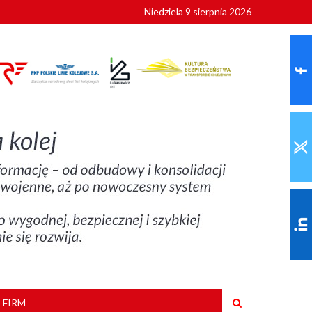
Niedziela 9 sierpnia 2026
ionalnych
szkoły
 FIRM