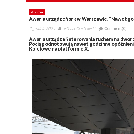
Pasażer
Awaria urządzeń srk w Warszawie. “Nawet go
Posted
Author
7 grudnia 2024
Michał Ciechowski
Comment(0)
on
Awaria urządzeń sterowania ruchem na dworcu
Pociąg odnotowują nawet godzinne opóźnienia.
Kolejowe na platformie X.