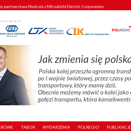
o partnerstwa Medcom z Mitsubishi Electric Corporation
tnerem „Lata na Dolnym Śląsku”. We Wrocławiu rusza weekend pełen reg
pomorskie znów szuka dostawcy nowych EZT
ach kolejowych w północnej Wielkopolsce. Łatwiejsze dojazdy do pracy i 
nuje nowe standardy kategoryzacji dworców
AROWE
TABOR
WYDARZENIA
POLREGIO
PUBLIKACJE