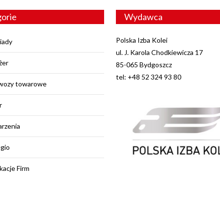
orie
Wydawca
Polska Izba Kolei
iady
ul. J. Karola Chodkiewicza 17
żer
85-065 Bydgoszcz
tel: +48 52 324 93 80
wozy towarowe
r
rzenia
egio
kacje Firm