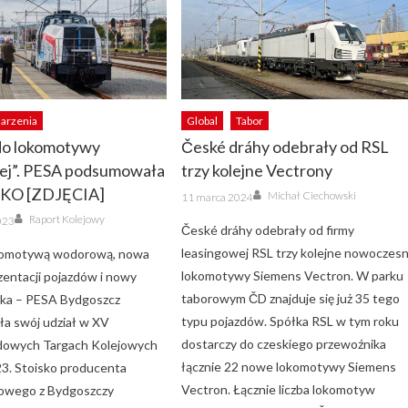
arzenia
Global
Tabor
 do lokomotywy
České dráhy odebrały od RSL
j”. PESA podsumowała
trzy kolejne Vectrony
AKO [ZDJĘCIA]
Author
Posted
Michał Ciechowski
11 marca 2024
on
Author
Raport Kolejowy
023
České dráhy odebrały od firmy
leasingowej RSL trzy kolejne nowoczes
okomotywą wodorową, nowa
lokomotywy Siemens Vectron. W parku
zentacji pojazdów i nowy
taborowym ČD znajduje się już 35 tego
ska – PESA Bydgoszcz
typu pojazdów. Spółka RSL w tym roku
a swój udział w XV
dostarczy do czeskiego przewoźnika
dowych Targach Kolejowych
łącznie 22 nowe lokomotywy Siemens
. Stoisko producenta
Vectron. Łącznie liczba lokomotyw
nowego z Bydgoszczy