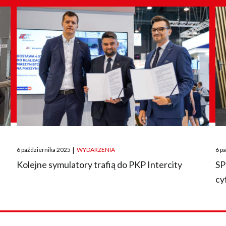
Posted
Pos
6 października 2025
|
WYDARZENIA
6 p
on
on
O
Kolejne symulatory trafią do PKP Intercity
SP
cy