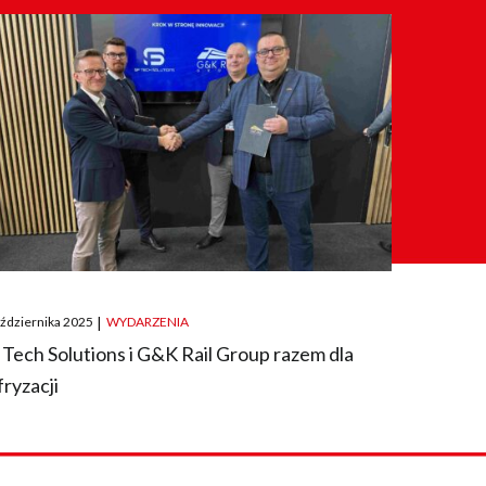
ted
aździernika 2025
|
WYDARZENIA
 Tech Solutions i G&K Rail Group razem dla
fryzacji