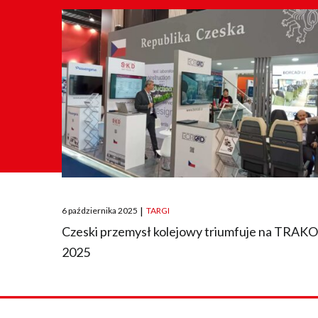
Posted
6 października 2025
|
TARGI
on
Czeski przemysł kolejowy triumfuje na TRAK
2025