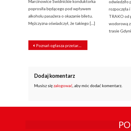
Marcinowice Świdnickie konduktorka
odwiedziło 
poprosiła będącego pod wpływem
rozpoczęła 
alkoholu pasażera o okazanie biletu.
TRAKO od p
Mężczyzna oświadczył, że takiego […]
wodorową z
trasie Gdyni
NAWIGACJA
Poznań ogłasza przetarg na nową linią tramwajową
WPISU
Dodaj komentarz
Musisz się
zalogować
, aby móc dodać komentarz.
PO