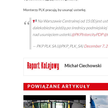
Monterzy PLK pracują, by usunąć usterkę.
Na Warszawie Centralnej od 15:00 jest us
dalekobieżne jeżdżą po średnicy podmiejskiej
nad usunięciem usterki.
@PKPIntercityPDP
@K
— PKP PLK SA (@PKP_PLK_SA)
December 7, 
Michał Ciechowski
POWIĄZANE ARTYKUŁY