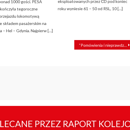
eksploatowanych przez ČD pod koniec
ponad 1000 gości. PESA
roku wyniesie 61 – 50 od RSL, 10 […]
i kończyła tegoroczne
rzejazdu lokomotywą
e składem pasażerskim na
a – Hel – Gdynia. Najpierw […]
“Pomówienia i nieprawdziwe informacje”. PKP Intercity wydało komunikat
LECANE PRZEZ RAPORT KOLEJ