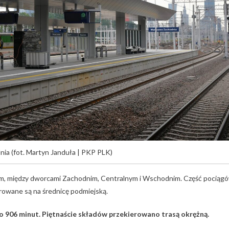
ia (fot. Martyn Janduła | PKP PLK)
m, między dworcami Zachodnim, Centralnym i Wschodnim. Część pociąg
erowane są na średnicę podmiejską.
o 906 minut. Piętnaście składów przekierowano trasą okrężną.