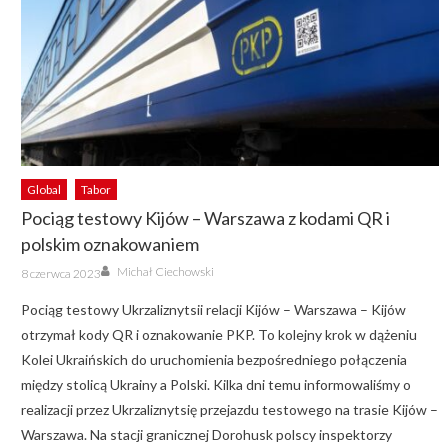
Global
Tabor
Pociąg testowy Kijów – Warszawa z kodami QR i
polskim oznakowaniem
Author
Posted
Michał Ciechowski
8 czerwca 2023
on
Pociąg testowy Ukrzaliznytsii relacji Kijów – Warszawa – Kijów
otrzymał kody QR i oznakowanie PKP. To kolejny krok w dążeniu
Kolei Ukraińskich do uruchomienia bezpośredniego połączenia
między stolicą Ukrainy a Polski. Kilka dni temu informowaliśmy o
realizacji przez Ukrzaliznytsię przejazdu testowego na trasie Kijów –
Warszawa. Na stacji granicznej Dorohusk polscy inspektorzy