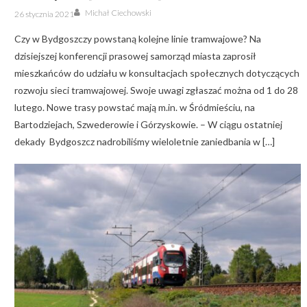
Author
Posted
Michał Ciechowski
26 stycznia 2021
on
Czy w Bydgoszczy powstaną kolejne linie tramwajowe? Na
dzisiejszej konferencji prasowej samorząd miasta zaprosił
mieszkańców do udziału w konsultacjach społecznych dotyczących
rozwoju sieci tramwajowej. Swoje uwagi zgłaszać można od 1 do 28
lutego. Nowe trasy powstać mają m.in. w Śródmieściu, na
Bartodziejach, Szwederowie i Górzyskowie. – W ciągu ostatniej
dekady Bydgoszcz nadrobiliśmy wieloletnie zaniedbania w […]