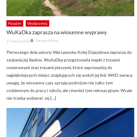
Pasażer
Wydarzenia
WuKaDka zaprasza na wiosenne wyprawy
Author
Posted
Tomasz Mokos
21 marca 2022
on
Pierwszego dnia wiosny Warszawska Kolej Dojazdowa zaprasza do
szukania jej śladów. WuKaDka przygotowała mapki z trasami
rowerowymi oraz trasami pieszymi, które zaprowadzą do
najpiękniejszych miejsc znajdujących się wokół jej linii. WKD zwraca
uwagę, że wiosenny czas sprzyja podróżom nie tylko tym
codziennym do pracy i szkoły, ale również tym rekreacyjnym. Wcale
nie trzeba wybierać się […]