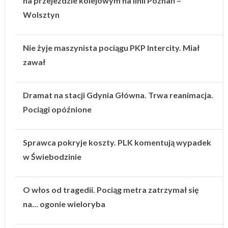
na przejeździe kolejowym na linii Poznań –
Wolsztyn
Nie żyje maszynista pociągu PKP Intercity. Miał
zawał
Dramat na stacji Gdynia Główna. Trwa reanimacja.
Pociągi opóźnione
Sprawca pokryje koszty. PLK komentują wypadek
w Świebodzinie
O włos od tragedii. Pociąg metra zatrzymał się
na… ogonie wieloryba