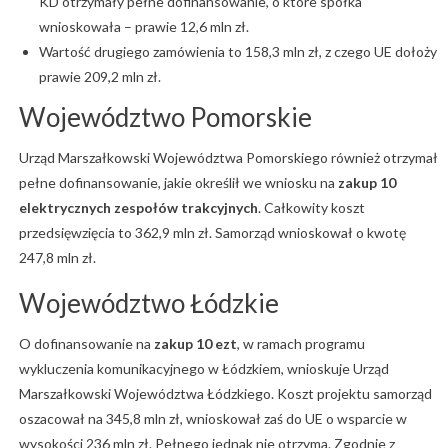
KD otrzymały pełne dofinansowanie, o które spółka
wnioskowała – prawie 12,6 mln zł.
Wartość drugiego zamówienia to 158,3 mln zł, z czego UE dołoży
prawie 209,2 mln zł.
Województwo Pomorskie
Urząd Marszałkowski Województwa Pomorskiego również otrzymał
pełne dofinansowanie, jakie określił we wniosku na
zakup 10
elektrycznych zespołów trakcyjnych
. Całkowity koszt
przedsięwzięcia to 362,9 mln zł. Samorząd wnioskował o kwotę
247,8 mln zł.
Województwo Łódzkie
O dofinansowanie na
zakup 10 ezt
, w ramach programu
wykluczenia komunikacyjnego w Łódzkiem, wnioskuje Urząd
Marszałkowski Województwa Łódzkiego. Koszt projektu samorząd
oszacował na 345,8 mln zł, wnioskował zaś do UE o wsparcie w
wysokości 236 mln zł. Pełnego jednak nie otrzyma. Zgodnie z