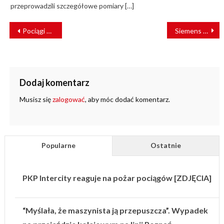
przeprowadzili szczegółowe pomiary […]
NAWIGACJA
Pociągi pojechały po bajpasie kartuskim
Siemens Mobility zrealizowało pierwsze rewizje Vectronów dla PKP CARGO
WPISU
Dodaj komentarz
Musisz się
zalogować
, aby móc dodać komentarz.
Popularne
Ostatnie
PKP Intercity reaguje na pożar pociągów [ZDJĘCIA]
“Myślała, że maszynista ją przepuszcza”. Wypadek