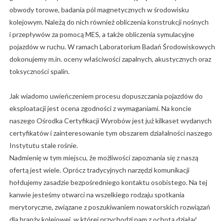
obwody torowe, badania pól magnetycznych w środowisku
kolejowym. Należą do nich również obliczenia konstrukcji nośnych
i przepływów za pomocą MES, a także obliczenia symulacyjne
pojazdów w ruchu. W ramach Laboratorium Badań Środowiskowych
dokonujemy m.in. oceny właściwości zapalnych, akustycznych oraz
toksyczności spalin.
Jak wiadomo uwieńczeniem procesu dopuszczania pojazdów do
eksploatacji jest ocena zgodności z wymaganiami. Na koncie
naszego Ośrodka Certyfikacji Wyrobów jest już kilkaset wydanych
certyfikatów i zainteresowanie tym obszarem działalności naszego
Instytutu stale rośnie.
Nadmienię w tym miejscu, że możliwości zapoznania się z naszą
ofertą jest wiele. Oprócz tradycyjnych narzędzi komunikacji
hołdujemy zasadzie bezpośredniego kontaktu osobistego. Na tej
kanwie jesteśmy otwarci na wszelkiego rodzaju spotkania
merytoryczne, związane z poszukiwaniem nowatorskich rozwiązań
dla branży kolejowej, w której przychodzi nam z ochotą działać.