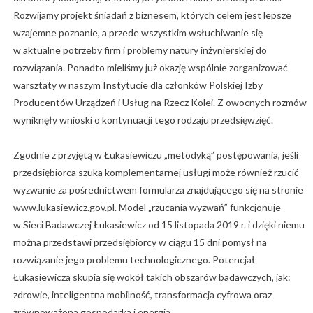
Rozwijamy projekt śniadań z biznesem, których celem jest lepsze
wzajemne poznanie, a przede wszystkim wsłuchiwanie się
w aktualne potrzeby firm i problemy natury inżynierskiej do
rozwiązania. Ponadto mieliśmy już okazję wspólnie zorganizować
warsztaty w naszym Instytucie dla członków Polskiej Izby
Producentów Urządzeń i Usług na Rzecz Kolei. Z owocnych rozmów
wyniknęły wnioski o kontynuacji tego rodzaju przedsięwzięć.
Zgodnie z przyjętą w Łukasiewiczu „metodyką” postępowania, jeśli
przedsiębiorca szuka komplementarnej usługi może również rzucić
wyzwanie za pośrednictwem formularza znajdującego się na stronie
www.lukasiewicz.gov.pl. Model „rzucania wyzwań” funkcjonuje
w Sieci Badawczej Łukasiewicz od 15 listopada 2019 r. i dzięki niemu
można przedstawi przedsiębiorcy w ciągu 15 dni pomysł na
rozwiązanie jego problemu technologicznego. Potencjał
Łukasiewicza skupia się wokół takich obszarów badawczych, jak:
zdrowie, inteligentna mobilność, transformacja cyfrowa oraz
zrównoważona gospodarka i energia.