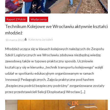
Raport Z Polski
Wydarzenia
Technikum Kolejowe we Wrocławiu aktywnie kształci
młodzież
Author
Posted
Katarzyna Jarząbek
10 marca 2022
on
Młodzież ucząca się w klasach kolejowych należących do Zespołu
Szkół Logistycznych we Wrocławiu zdobywa niezbędną wiedzę
zawodową także w typowo praktyczny sposób. Uczniowie
kształcący się w kierunku „technik transportu kolejowego” wzięli
udział w spotkaniu edukacyjnym organizowanym w ramach
Innowacji Pedagogicznych. Zajęcia praktyczne pod hasłem
„Bezpieczna podróż bezpieczny podróżny” zorganizowane zostały
przez przedstawicieli Sekcji Eksploatacji Wrocław […]