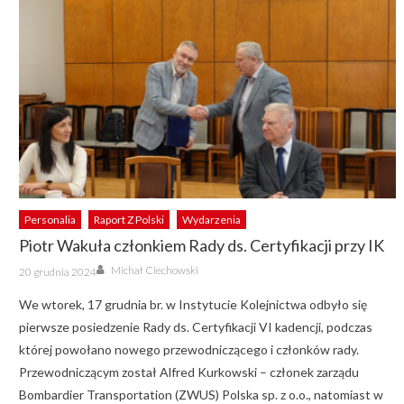
Personalia
Raport Z Polski
Wydarzenia
Piotr Wakuła członkiem Rady ds. Certyfikacji przy IK
Author
Posted
Michał Ciechowski
20 grudnia 2024
on
We wtorek, 17 grudnia br. w Instytucie Kolejnictwa odbyło się
pierwsze posiedzenie Rady ds. Certyfikacji VI kadencji, podczas
której powołano nowego przewodniczącego i członków rady.
Przewodniczącym został Alfred Kurkowski – członek zarządu
Bombardier Transportation (ZWUS) Polska sp. z o.o., natomiast w