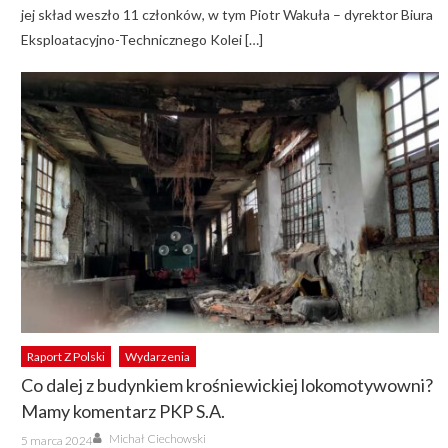
jej skład weszło 11 członków, w tym Piotr Wakuła – dyrektor Biura
Eksploatacyjno-Technicznego Kolei […]
Raport Z Polski
Wydarzenia
Co dalej z budynkiem krośniewickiej lokomotywowni?
Mamy komentarz PKP S.A.
Author
Posted
Michał Ciechowski
5 marca 2024
on