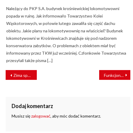
Należący do PKP S.A. budynek krośniewickiej lokomotywowni
popada w ruinę. Jak informowało Towarzystwo Kolei
Wąskotorowych, w połowie lutego zawaliła się część dachu
obiektu. Jakie plany na lokomotywownię na właściciel? Budynek
lokomotywowni w Krośniewicach znajduje się pod nadzorem
konserwatora zabytków. O problemach z obiektem miał być
informowany przez TKW już wcześniej. Członkowie Towarzystwa
przesyłali także pisma […]
NAWIGACJA
Zima sparaliżowała berlińską kolej S-Bahn
Funkcjonariusze SOK oddali krew i osocze
WPISU
Dodaj komentarz
Musisz się
zalogować
, aby móc dodać komentarz.