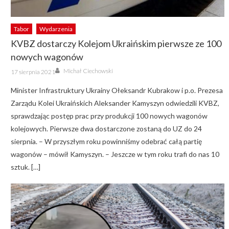
Tabor
Wydarzenia
KVBZ dostarczy Kolejom Ukraińskim pierwsze ze 100
nowych wagonów
Author
Posted
Michał Ciechowski
17 sierpnia 2021
on
Minister Infrastruktury Ukrainy Ołeksandr Kubrakow i p.o. Prezesa
Zarządu Kolei Ukraińskich Aleksander Kamyszyn odwiedzili KVBZ,
sprawdzając postęp prac przy produkcji 100 nowych wagonów
kolejowych. Pierwsze dwa dostarczone zostaną do UZ do 24
sierpnia. – W przyszłym roku powinniśmy odebrać całą partię
wagonów – mówił Kamyszyn. – Jeszcze w tym roku trafi do nas 10
sztuk. […]