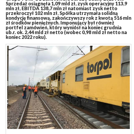
Sprzedaż osiągnęła 1,09 mld zł, zysk operacyjny 113,9
mln zł, EBITDA 138,7 mln zł natomiast zysk netto
przekroczył 102 mln zł. Spółka utrzymała solidną
kondycję finansową, zakończywszy rok z kwotą 516 mln
zł środków pieniężnych. Imponujący był również
portfel zamówień, który wyniósł na koniec grudnia
ub.r. ok. 2,44 mld zł netto (wobec 0,98 mld zł netto na
koniec 2022 roku).