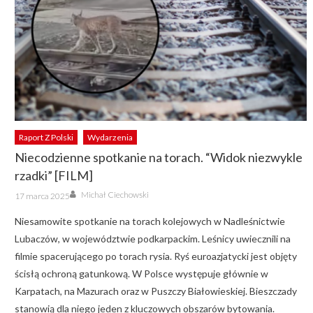
Raport Z Polski
Wydarzenia
Niecodzienne spotkanie na torach. “Widok niezwykle
rzadki” [FILM]
Author
Posted
Michał Ciechowski
17 marca 2025
on
Niesamowite spotkanie na torach kolejowych w Nadleśnictwie
Lubaczów, w województwie podkarpackim. Leśnicy uwiecznili na
filmie spacerującego po torach rysia. Ryś euroazjatycki jest objęty
ścisłą ochroną gatunkową. W Polsce występuje głównie w
Karpatach, na Mazurach oraz w Puszczy Białowieskiej. Bieszczady
stanowią dla niego jeden z kluczowych obszarów bytowania.