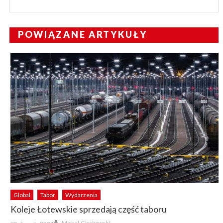
POWIĄZANE ARTYKUŁY
Global
Tabor
Wydarzenia
Koleje Łotewskie sprzedają część taboru
Author
Posted
Michał Ciechowski