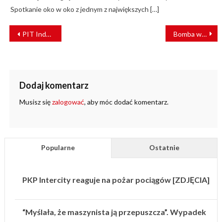
Spotkanie oko w oko z jednym z największych […]
NAWIGACJA
PIT Industry – jakość jest priorytetem [WYWIAD]
Bomba w pociągu z Rzeszowa do Kołobrzegu? Służby w akcji
WPISU
Dodaj komentarz
Musisz się
zalogować
, aby móc dodać komentarz.
Popularne
Ostatnie
PKP Intercity reaguje na pożar pociągów [ZDJĘCIA]
“Myślała, że maszynista ją przepuszcza”. Wypadek