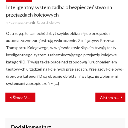
Inteligentny system zadba o bezpieczeństwo na
przejazdach kolejowych
Author
Posted
Raport Kolejowy
17 września 2020
on
Ostrzegą, że samochód zbyt szybko zbliża się do przejazdu i
automatyczne zarejestrują wykroczenie. Z inicjatywy Prezesa
Transportu Kolejowego, w województwie śląskim trwają testy
inteligentnego systemu zabezpieczającego przejazdy kolejowe
kategorii D. Trwają także prace nad zabudową i uruchomieniem
testowych urządzeń na kolejnych przejazdach. Przejazdy kolejowo-
drogowe kategorii D są obecnie obiektami wyłącznie z biernymi
systemami zabezpieczeń – […]
NAWIGACJA
Škoda Vagonka tworzy zakład w Ostrawie. Tam wyprodukuje tramwaje dla miasta
Alstom pomoże wyjaśnić przyczyny katastrofy pociągu metra w Meksyku
WPISU
Dodaj komentarz