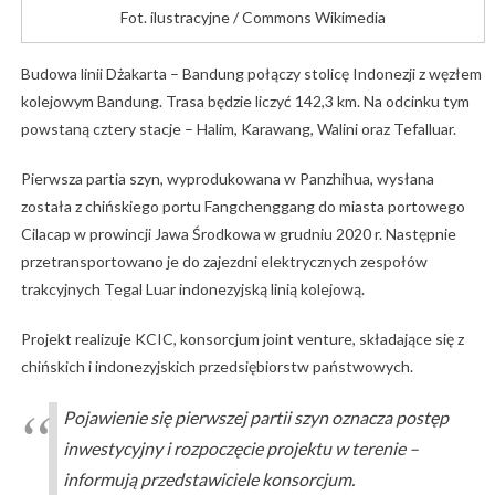
Fot. ilustracyjne / Commons Wikimedia
Budowa linii Dżakarta – Bandung połączy stolicę Indonezji z węzłem
kolejowym Bandung. Trasa będzie liczyć 142,3 km. Na odcinku tym
powstaną cztery stacje – Halim, Karawang, Walini oraz Tefalluar.
Pierwsza partia szyn, wyprodukowana w Panzhihua, wysłana
została z chińskiego portu Fangchenggang do miasta portowego
Cilacap w prowincji Jawa Środkowa w grudniu 2020 r. Następnie
przetransportowano je do zajezdni elektrycznych zespołów
trakcyjnych Tegal Luar indonezyjską linią kolejową.
Projekt realizuje KCIC, konsorcjum joint venture, składające się z
chińskich i indonezyjskich przedsiębiorstw państwowych.
Pojawienie się pierwszej partii szyn oznacza postęp
inwestycyjny i rozpoczęcie projektu w terenie –
informują przedstawiciele konsorcjum.