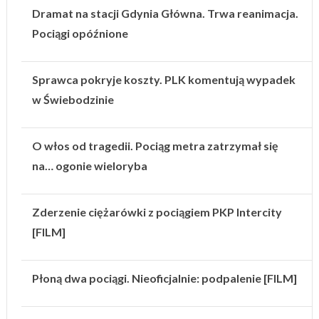
Dramat na stacji Gdynia Główna. Trwa reanimacja.
Pociągi opóźnione
Sprawca pokryje koszty. PLK komentują wypadek
w Świebodzinie
O włos od tragedii. Pociąg metra zatrzymał się
na… ogonie wieloryba
Zderzenie ciężarówki z pociągiem PKP Intercity
[FILM]
Płoną dwa pociągi. Nieoficjalnie: podpalenie [FILM]