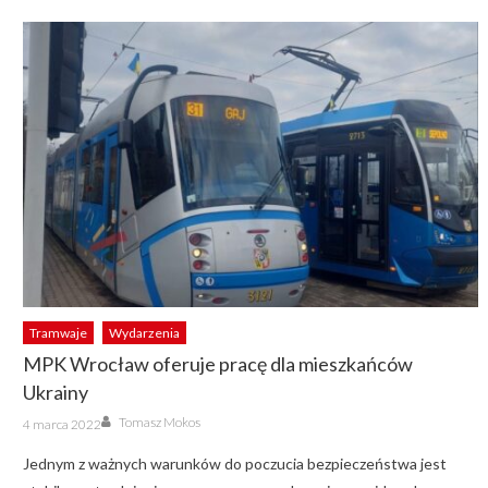
Tramwaje
Wydarzenia
MPK Wrocław oferuje pracę dla mieszkańców
Ukrainy
Author
Posted
Tomasz Mokos
4 marca 2022
on
Jednym z ważnych warunków do poczucia bezpieczeństwa jest