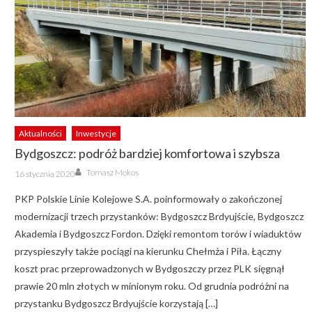
Aktualności
Inwestycje
Bydgoszcz: podróż bardziej komfortowa i szybsza
Author
Posted
Tomasz Mokos
16 stycznia 2020
on
PKP Polskie Linie Kolejowe S.A. poinformowały o zakończonej
modernizacji trzech przystanków: Bydgoszcz Brdyujście, Bydgoszcz
Akademia i Bydgoszcz Fordon. Dzięki remontom torów i wiaduktów
przyspieszyły także pociągi na kierunku Chełmża i Piła. Łączny
koszt prac przeprowadzonych w Bydgoszczy przez PLK sięgnął
prawie 20 mln złotych w minionym roku. Od grudnia podróżni na
przystanku Bydgoszcz Brdyujście korzystają […]