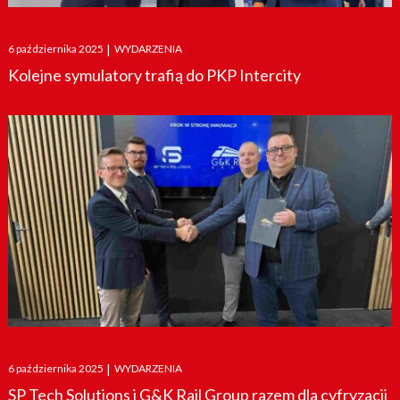
Posted
6 października 2025
|
WYDARZENIA
on
Kolejne symulatory trafią do PKP Intercity
Posted
6 października 2025
|
WYDARZENIA
on
SP Tech Solutions i G&K Rail Group razem dla cyfryzacji