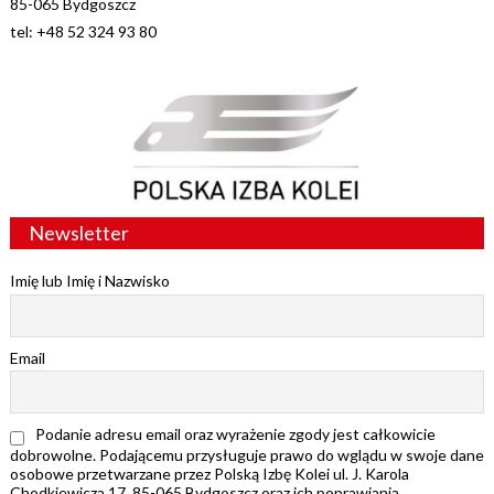
85-065 Bydgoszcz
tel: +48 52 324 93 80
Newsletter
Imię lub Imię i Nazwisko
Email
Podanie adresu email oraz wyrażenie zgody jest całkowicie
dobrowolne. Podającemu przysługuje prawo do wglądu w swoje dane
osobowe przetwarzane przez Polską Izbę Kolei ul. J. Karola
Chodkiewicza 17, 85-065 Bydgoszcz oraz ich poprawiania.