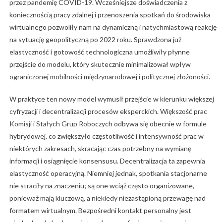
przez pandemię COVID-19. Wcześniejsze doświadczenia z
koniecznością pracy zdalnej i przenoszenia spotkań do środowiska
wirtualnego pozwoliły nam na dynamiczną i natychmiastową reakcję
na sytuację geopolityczną po 2022 roku. Sprawdzona już
elastyczność i gotowość technologiczna umożliwiły płynne
przejście do modelu, który skutecznie minimalizował wpływ
ograniczonej mobilności międzynarodowej i politycznej złożoności.
W praktyce ten nowy model wymusił przejście w kierunku większej
cyfryzacji i decentralizacji procesów eksperckich. Większość prac
Komisji i Stałych Grup Roboczych odbywa się obecnie w formule
hybrydowej, co zwiększyło częstotliwość i intensywność prac w
niektórych zakresach, skracając czas potrzebny na wymianę
informacji i osiągnięcie konsensusu. Decentralizacja ta zapewnia
elastyczność operacyjną. Niemniej jednak, spotkania stacjonarne
nie straciły na znaczeniu; są one wciąż często organizowane,
ponieważ mają kluczową, a niekiedy niezastąpioną przewagę nad
formatem wirtualnym. Bezpośredni kontakt personalny jest