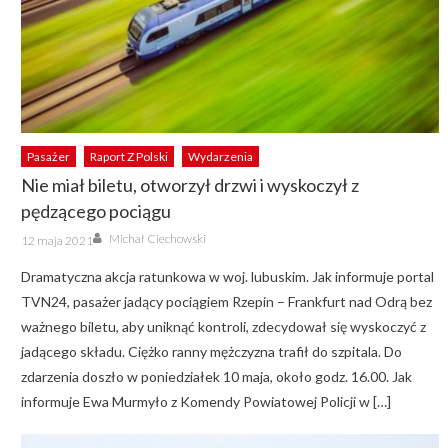
Pasażer
Raport Z Polski
Wydarzenia
Nie miał biletu, otworzył drzwi i wyskoczył z
pędzącego pociągu
Author
Posted
Michał Ciechowski
12 maja 2021
on
Dramatyczna akcja ratunkowa w woj. lubuskim. Jak informuje portal
TVN24, pasażer jadący pociągiem Rzepin – Frankfurt nad Odrą bez
ważnego biletu, aby uniknąć kontroli, zdecydował się wyskoczyć z
jadącego składu. Ciężko ranny mężczyzna trafił do szpitala. Do
zdarzenia doszło w poniedziałek 10 maja, około godz. 16.00. Jak
informuje Ewa Murmyło z Komendy Powiatowej Policji w […]