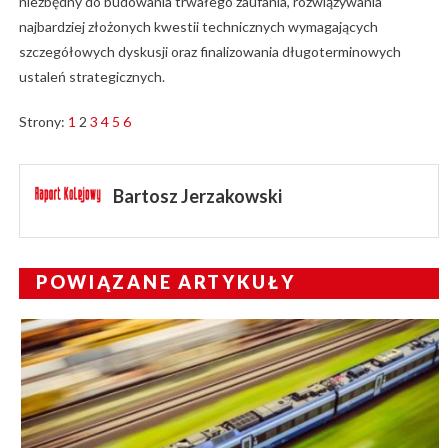
niezbędny do budowania trwałego zaufania, rozwiązywania
najbardziej złożonych kwestii technicznych wymagających
szczegółowych dyskusji oraz finalizowania długoterminowych
ustaleń strategicznych.
Strony:
1
2
3
4
5
6
Bartosz Jerzakowski
POWIĄZANE ARTYKUŁY