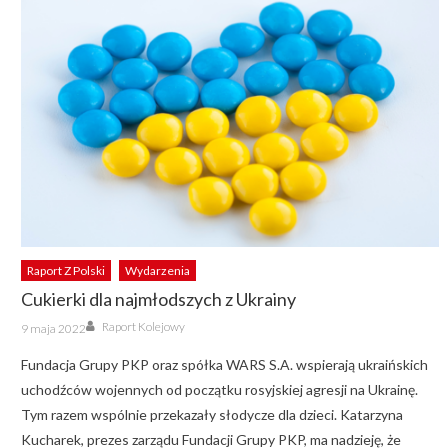
Raport Z Polski
Wydarzenia
Cukierki dla najmłodszych z Ukrainy
Author
Posted
Raport Kolejowy
9 maja 2022
on
Fundacja Grupy PKP oraz spółka WARS S.A. wspierają ukraińskich
uchodźców wojennych od początku rosyjskiej agresji na Ukrainę.
Tym razem wspólnie przekazały słodycze dla dzieci. Katarzyna
Kucharek, prezes zarządu Fundacji Grupy PKP, ma nadzieję, że