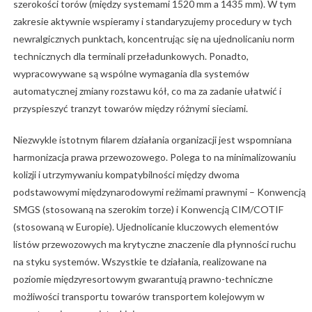
szerokości torów (między systemami 1520 mm a 1435 mm). W tym
zakresie aktywnie wspieramy i standaryzujemy procedury w tych
newralgicznych punktach, koncentrując się na ujednolicaniu norm
technicznych dla terminali przeładunkowych. Ponadto,
wypracowywane są wspólne wymagania dla systemów
automatycznej zmiany rozstawu kół, co ma za zadanie ułatwić i
przyspieszyć tranzyt towarów między różnymi sieciami.
Niezwykle istotnym filarem działania organizacji jest wspomniana
harmonizacja prawa przewozowego. Polega to na minimalizowaniu
kolizji i utrzymywaniu kompatybilności między dwoma
podstawowymi międzynarodowymi reżimami prawnymi – Konwencją
SMGS (stosowaną na szerokim torze) i Konwencją CIM/COTIF
(stosowaną w Europie). Ujednolicanie kluczowych elementów
listów przewozowych ma krytyczne znaczenie dla płynności ruchu
na styku systemów. Wszystkie te działania, realizowane na
poziomie międzyresortowym gwarantują prawno-techniczne
możliwości transportu towarów transportem kolejowym w