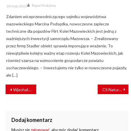
Author
Posted
Raport Kolejowy
18 maja 2022
on
Zdaniem wiceprzewodniczącego sejmiku województwa
mazowieckiego Marcina Podsędka, nowoczesne zaplecze
techniczne dla pojazdów Flirt Kolei Mazowieckich jest jedną z
ważniejszych inwestycji samorządu Mazowsza. – Zrealizowany
przez firmę Stadler obiekt sprawia imponujące wrażenie. To
niewątpliwie kolejny ważny etap rozwoju Kolei Mazowieckich, jak
również szansa na wzmocnienie gospodarcze powiatu
sochaczewskiego. – Inwestujemy nie tylko w nowoczesne pojazdy,
ale […]
NAWIGACJA
Wjechał w infrastrukturę kolejową: 51-latek miał 2 promile
CS Natura Tour w rytmie zmieniających się potrzeb
WPISU
Dodaj komentarz
Musisz się
zalogować
, aby móc dodać komentarz.