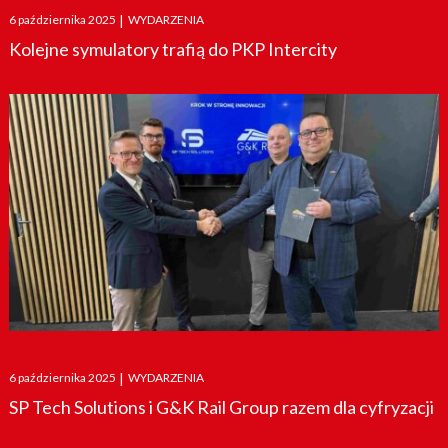
Posted
6 października 2025
|
WYDARZENIA
on
Kolejne symulatory trafią do PKP Intercity
Posted
6 października 2025
|
WYDARZENIA
on
SP Tech Solutions i G&K Rail Group razem dla cyfryzacji