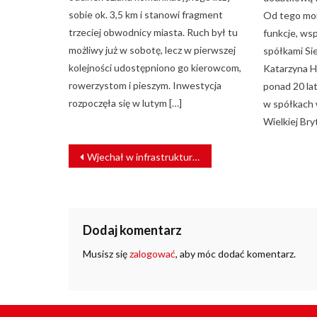
sobie ok. 3,5 km i stanowi fragment
Od tego mom
trzeciej obwodnicy miasta. Ruch był tu
funkcje, ws
możliwy już w sobotę, lecz w pierwszej
spółkami Si
kolejności udostępniono go kierowcom,
Katarzyna H
rowerzystom i pieszym. Inwestycja
ponad 20 la
rozpoczęła się w lutym […]
w spółkach 
Wielkiej Bry
NAWIGACJA
Wjechał w infrastrukturę kolejową: 51-latek miał 2 promile
WPISU
Dodaj komentarz
Musisz się
zalogować
, aby móc dodać komentarz.