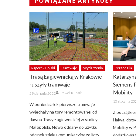
POWIĄZANE ARTYKUŁY
Raport Z Polski
Tramwaje
Wydarzenia
Personalia
Trasą Łagiewnicką w Krakowie
Katarzyn
ruszyły tramwaje
Siemens P
Author
Mobility
Posted
Paweł Kupsik
29 sierpnia 2022
on
Posted
10 stycznia 2
on
W poniedziałek pierwsze tramwaje
wyjechały na tory remontowanej od
Z początkie
dawna Trasy Łagiewnickiej w stolicy
Halwa, dot
Małopolski. Nowo oddany do użytku
Mobility w P
odcinek szlaku komunikacyjnego liczy
dodatkową f