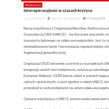
Wydarzenia
Interoperacyjność w czasach kryzysu
Posted
Author
3 grudnia 2025
Bartosz Jerzakowski
Comment(0)
on
Nasza współpraca z Organizacją Narodów Zjednoczonych, 
Gospodarczą ONZ (UNECE) – ma kluczowe znaczenie stra
transportu lądowego na szlaku euroazjatyckim. Jest to na
minimalizowanie barier i harmonizacja regulacji między ró
fragmentacji geopolitycznej.
Orgnizacja OSZD aktywnie uczestniczy w projektach UNE
integrację swoich sieci kolejowych, zwłaszcza szerokiego 
European Railway). OSŻD bierze udział w pracach mającyc
celnych i granicznych, co jest zgodne z celami UNECE dot
przeszkód w ruchu kolejowym na całym szlaku euroazjaty
Opisana współpraca z UNECE zaowocowała zawarciem w 