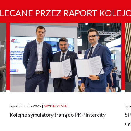
LECANE PRZEZ RAPORT KOLEJ
Posted
Pos
6 października 2025
|
WYDARZENIA
6 p
on
on
O
Kolejne symulatory trafią do PKP Intercity
SP
cy