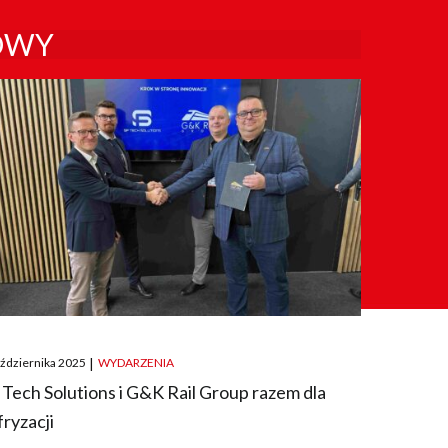
OWY
ted
aździernika 2025
|
WYDARZENIA
 Tech Solutions i G&K Rail Group razem dla
fryzacji