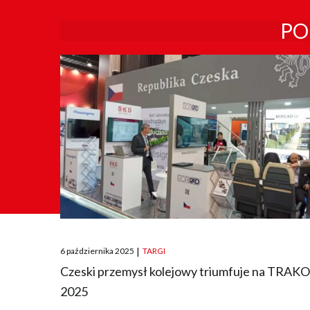
PO
Posted
6 października 2025
|
TARGI
on
Czeski przemysł kolejowy triumfuje na TRAK
2025