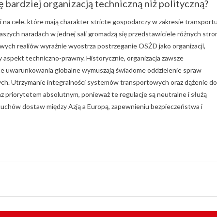
 bardziej organizacją techniczną niż polityczną?
i na cele. które mają charakter stricte gospodarczy w zakresie transport
naszych naradach w jednej sali gromadzą się przedstawiciele różnych stron
wych realiów wyraźnie wyostrza postrzeganie OSŻD jako organizacji,
wy aspekt techniczno-prawny. Historycznie, organizacja zawsze
cne uwarunkowania globalne wymuszają świadome oddzielenie spraw
ch. Utrzymanie integralności systemów transportowych oraz dążenie do
priorytetem absolutnym, ponieważ te regulacje są neutralne i służą
cuchów dostaw między Azją a Europą, zapewnieniu bezpieczeństwa i