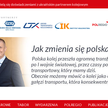
zielą się doświadczeniami z ukraińskim partnerem kolejowym
wej Bydgoszcz Fordon zakończona
zystkie Vectrony na 230 km/h
pociągi od PESA. Sześć nowoczesnych ELF-ów wyjedzie na tory w 202
y. 180 nowych pracowników drużyn pociągowych od początku roku
AROWE
TABOR
WYDARZENIA
POLREGIO
PUBLIKACJE