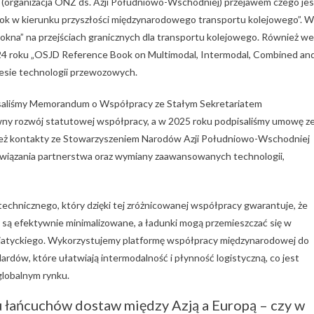
(organizacja ONZ ds. Azji Południowo-Wschodniej) przejawem czego jes
 krok w kierunku przyszłości międzynarodowego transportu kolejowego”. W
kna” na przejściach granicznych dla transportu kolejowego. Również we
24 roku „OSJD Reference Book on Multimodal, Intermodal, Combined an
resie technologii przewozowych.
isaliśmy Memorandum o Współpracy ze Stałym Sekretariatem
ny rozwój statutowej współpracy, a w 2025 roku podpisaliśmy umowę z
ież kontakty ze Stowarzyszeniem Narodów Azji Południowo-Wschodniej
wiązania partnerstwa oraz wymiany zaawansowanych technologii,
chnicznego, który dzięki tej zróżnicowanej współpracy gwarantuje, że
y są efektywnie minimalizowane, a ładunki mogą przemieszczać się w
zjatyckiego. Wykorzystujemy platformę współpracy międzynarodowej do
ardów, które ułatwiają intermodalność i płynność logistyczną, co jest
globalnym rynku.
 łańcuchów dostaw między Azją a Europą – czy w