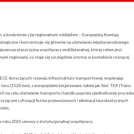
a konkretnie z jej regionalnym oddziałem – Europejską Komisją
tegiczne i koncentruje się głównie na ułatwianiu międzynarodowego
jszersza płaszczyzna współpracy multilateralnej, której celem jest
żnymi regionami, co staje się szczególnie istotne w kontekście rosnącej
CE dotyczących rozwoju infrastruktury transportowej, wspierając
toru (1520 mm), z europejskimi inicjatywami, takimi jak Sieć TER (Trans-
h na celu ułatwianie transportu i handlu poprzez ujednolicenie procedu
yczącymi cyfryzacji listów przewozowych i eliminacji biurokratycznych
ckim.
roku 2025 umowy o instytucjonalnej współpracy.