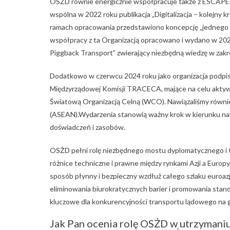
OSŻD równie energicznie współpracuje także z ESCAPE 
wspólna w 2022 roku publikacja „Digitalizacja – kolejny
ramach opracowania przedstawiono koncepcję „jednego o
współpracy z ta Organizacją opracowano i wydano w 20
Piggback Transport” zwierający niezbędną wiedzę w zak
Dodatkowo w czerwcu 2024 roku jako organizacja podp
Międzyrządowej Komisji TRACECA, mające na celu aktyw
Światową Organizacją Celną (WCO). Nawiązaliśmy równ
(ASEAN).Wydarzenia stanowią ważny krok w kierunku na
doświadczeń i zasobów.
OSŻD pełni rolę niezbędnego mostu dyplomatycznego i te
różnice techniczne i prawne między rynkami Azji a Europ
sposób płynny i bezpieczny wzdłuż całego szlaku euroa
eliminowania biurokratycznych barier i promowania stand
kluczowe dla konkurencyjności transportu lądowego na 
Jak Pan ocenia rolę OSŻD w utrzymaniu