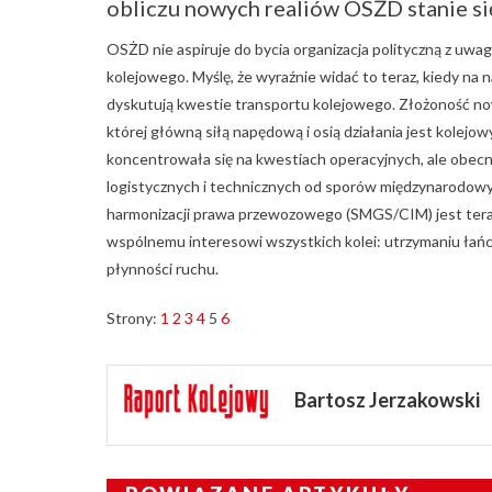
obliczu nowych realiów OSŻD stanie się
OSŻD nie aspiruje do bycia organizacja polityczną z uwag
kolejowego. Myślę, że wyraźnie widać to teraz, kiedy na 
dyskutują kwestie transportu kolejowego. Złożoność no
której główną siłą napędową i osią działania jest kolejo
koncentrowała się na kwestiach operacyjnych, ale obe
logistycznych i technicznych od sporów międzynarodowy
harmonizacji prawa przewozowego (SMGS/CIM) jest teraz 
wspólnemu interesowi wszystkich kolei: utrzymaniu łań
płynności ruchu.
Strony:
1
2
3
4
5
6
Bartosz Jerzakowski