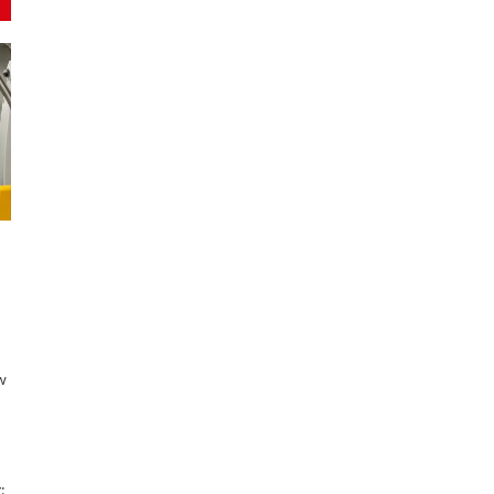
ń
w
: