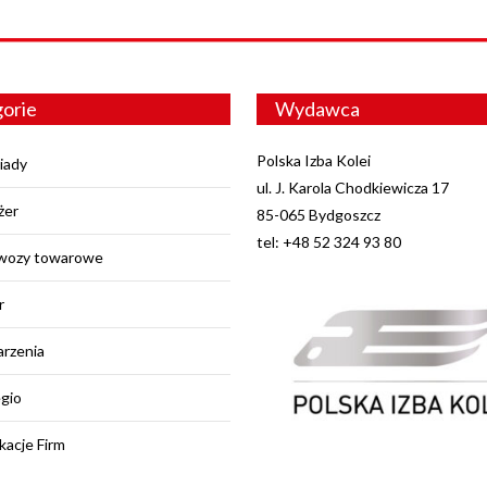
orie
Wydawca
Polska Izba Kolei
iady
ul. J. Karola Chodkiewicza 17
żer
85-065 Bydgoszcz
tel: +48 52 324 93 80
wozy towarowe
r
rzenia
egio
kacje Firm