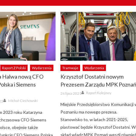
Raport Z Polski
Wydarzenia
Tramwaje
Wydarzenia
a Halwa nową CFO
Krzysztof Dostatni nowym
olska i Siemens
Prezesem Zarządu MPK Pozna
Author
Posted
Raport Kolejowy
26 lipca 2021
on
Author
Michał Ciechowski
023
Miejskie Przedsiębiorstwo Komunikacji 
Poznaniu ma nowego prezesa.
m 2023 roku Katarzyna
Stanowisko to, w latach 2021-2025,
ychczasowa CFO Siemens
piastować będzie Krzysztof Dostatni. W
olsce, obejmie także
skład władz MPK Poznań weszli również
unkcję CFO Siemens Polska.