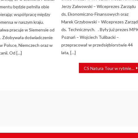
Jerzy Zalwowski – Wiceprezes Zarządu
entu będzie pełniła obie
ds. Ekonomiczno-Finansowych oraz
pierając współpracę między
Marek Grzybowski – Wiceprezes Zarzą
emensa w naszym kraju.
ds. Technicznych. . Były już prezes MP
alwa pracuje w Siemensie od
Poznań – Wojciech Tulibacki –
t. Zdobywała doświadczenie
przepracował w przedsiębiorstwie 44
w Polsce, Niemczech oraz w
lata, […]
tanii. Od […]
CS Natura Tour w rytmie zmieniających się potrzeb