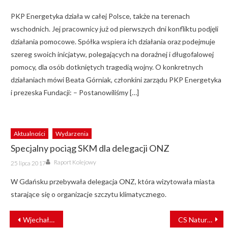
on
PKP Energetyka działa w całej Polsce, także na terenach
wschodnich. Jej pracownicy już od pierwszych dni konfliktu podjęli
działania pomocowe. Spółka wspiera ich działania oraz podejmuje
szereg swoich inicjatyw, polegających na doraźnej i długofalowej
pomocy, dla osób dotkniętych tragedią wojny. O konkretnych
działaniach mówi Beata Górniak, członkini zarządu PKP Energetyka
i prezeska Fundacji: – Postanowiliśmy […]
Aktualności
Wydarzenia
Specjalny pociąg SKM dla delegacji ONZ
Author
Posted
Raport Kolejowy
25 lipca 2017
on
W Gdańsku przebywała delegacja ONZ, która wizytowała miasta
starające się o organizacje szczytu klimatycznego.
NAWIGACJA
Wjechał w infrastrukturę kolejową: 51-latek miał 2 promile
CS Natura Tour w rytmie zmieniających się potrzeb
WPISU