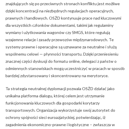
znajdujących się po przeciwnych stronach konfliktu jest możliwe
dzięki koncentracji na niezbędnych regulacjach operacyjnych,
prawnych i handlowych. OSŻD kontynuuje prace nad kluczowymi
dla wszystkich członków dokumentami, takimi jak regulaminy
wymiany i użytkowania wagonów czy SMGS, które regulują
wzajemne relacje i zasady przewozów międzynarodowych. Te
systemy prawne i operacyjne są uznawane za neutralne i służą
wspólnemu celowi — płynności transportu. Dzięki przeniesieniu
znacznej części dyskusji do formatu online, delegaci z państw o
odmiennych stanowiskach mogą uczestniczyć w pracach w sposób
bardziej zdystansowany i skoncentrowany na merytoryce.
Ta strategia neutralnej dyplomacji pozwala OSŻD działać jako
unikalna platforma dialogu, której celem jest utrzymanie
funkcjonowania kluczowych dla gospodarki korytarzy
transportowych. Organizacja wykorzystuje swój autorytet do
ochrony spójności sieci euroazjatyckiej, potwierdzając, iż
zagadnienia ekonomiczno-prawne i logistyczne – zwłaszcza w