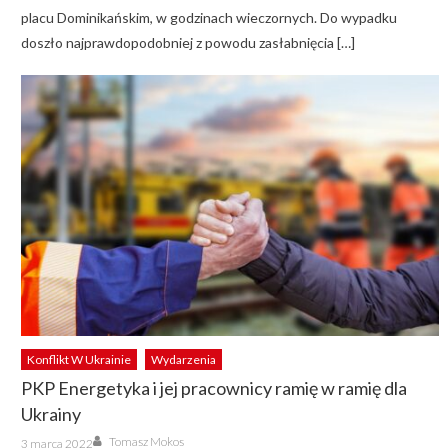
placu Dominikańskim, w godzinach wieczornych. Do wypadku
doszło najprawdopodobniej z powodu zasłabnięcia […]
Konflikt W Ukrainie
Wydarzenia
PKP Energetyka i jej pracownicy ramię w ramię dla
Ukrainy
Author
Posted
Tomasz Mokos
3 marca 2022