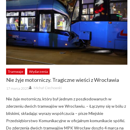
Tramwaje
Wydarzenia
Nie żyje motorniczy. Tragiczne wieści z Wrocławia
Author
Posted
Michał Ciechowski
17 marca 2025
on
Nie żyje motorniczy, który był jednym z poszkodowanych w
zderzeniu dwóch tramwajów we Wrocławiu. – Łączymy się w bólu z
bliskimi, składając wyrazy współczucia – pisze Miejskie
Przedsiębiorstwo Komunikacyjne w oficjalnym komunikacie spółki.
Do zderzenia dwóch tramwajów MPK Wrocław doszło 4 marca na