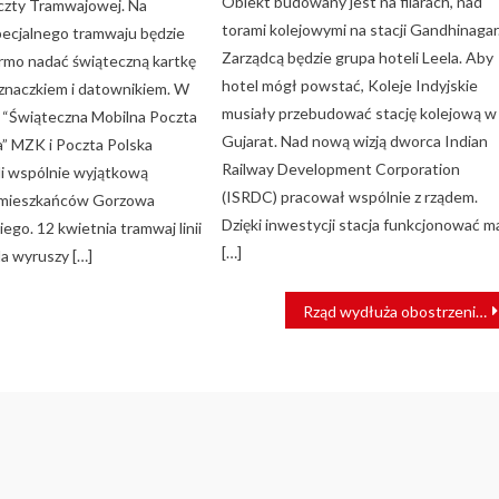
Obiekt budowany jest na filarach, nad
czty Tramwajowej. Na
torami kolejowymi na stacji Gandhinagar
pecjalnego tramwaju będzie
Zarządcą będzie grupa hoteli Leela. Aby
rmo nadać świąteczną kartkę
hotel mógł powstać, Koleje Indyjskie
 znaczkiem i datownikiem. W
musiały przebudować stację kolejową w
i “Świąteczna Mobilna Poczta
Gujarat. Nad nową wizją dworca Indian
 MZK i Poczta Polska
Railway Development Corporation
i wspólnie wyjątkową
(ISRDC) pracował wspólnie z rządem.
a mieszkańców Gorzowa
Dzięki inwestycji stacja funkcjonować m
ego. 12 kwietnia tramwaj linii
[…]
a wyruszy […]
Rząd wydłuża obostrzenia związane z międzynarodowym ruchem kolejowym