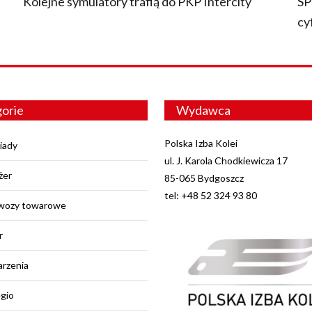
O
Kolejne symulatory trafią do PKP Intercity
SP
cy
orie
Wydawca
Polska Izba Kolei
iady
ul. J. Karola Chodkiewicza 17
żer
85-065 Bydgoszcz
tel: +48 52 324 93 80
wozy towarowe
r
rzenia
egio