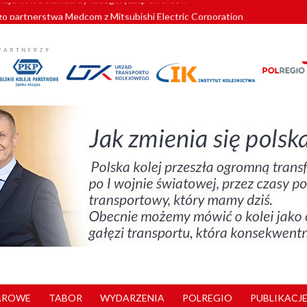
o partnerstwa Medcom z Mitsubishi Electric Corporation
tnerem „Lata na Dolnym Śląsku”. We Wrocławiu rusza weekend pełen reg
pomorskie znów szuka dostawcy nowych EZT
ach kolejowych w północnej Wielkopolsce. Łatwiejsze dojazdy do pracy i 
nuje nowe standardy kategoryzacji dworców
AROWE
TABOR
WYDARZENIA
POLREGIO
PUBLIKACJE