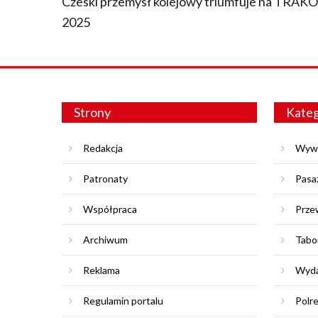
Czeski przemysł kolejowy triumfuje na TRAK
2025
Strony
Kateg
Redakcja
Wyw
Patronaty
Pasa
Współpraca
Prze
Archiwum
Tabo
Reklama
Wyda
Regulamin portalu
Polr