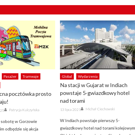
Pasażer
Tramwaje
Global
Wydarzenia
Na stacji w Gujarat w Indiach
powstaje 5-gwiazdkowy hotel
cna pocztówka prosto
nad torami
aju!
Author
Posted
Author
Michał Ciechowski
13 lipca 2021
Patrycja Kulczyńska
025
on
W Indiach powstaje pierwszy 5-
ą sobotę w Gorzowie
gwiazdkowy hotel nad torami kolejowym
im odbędzie się akcja