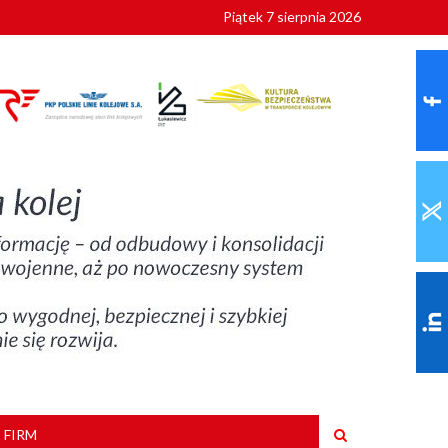
Piątek 7 sierpnia 2026
ionalnych
szkoły
 FIRM