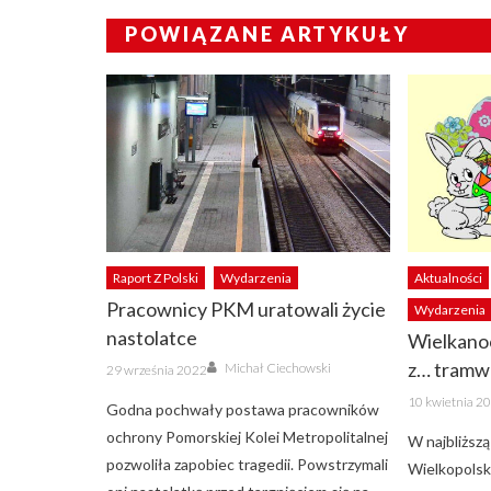
POWIĄZANE ARTYKUŁY
Raport Z Polski
Wydarzenia
Aktualności
Pracownicy PKM uratowali życie
Wydarzenia
nastolatce
Wielkano
Author
Posted
z… tramw
Michał Ciechowski
29 września 2022
on
Posted
10 kwietnia 2
Godna pochwały postawa pracowników
on
ochrony Pomorskiej Kolei Metropolitalnej
W najbliższ
pozwoliła zapobiec tragedii. Powstrzymali
Wielkopolsk