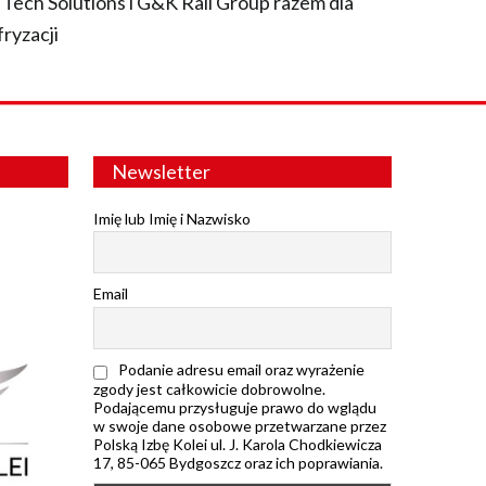
 Tech Solutions i G&K Rail Group razem dla
fryzacji
Newsletter
Imię lub Imię i Nazwisko
Email
Podanie adresu email oraz wyrażenie
zgody jest całkowicie dobrowolne.
Podającemu przysługuje prawo do wglądu
w swoje dane osobowe przetwarzane przez
Polską Izbę Kolei ul. J. Karola Chodkiewicza
17, 85-065 Bydgoszcz oraz ich poprawiania.