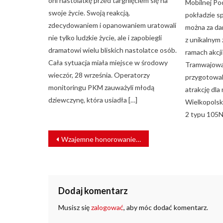
oni nastolatkę przed targnięciem się na
Mobilnej Po
swoje życie. Swoją reakcją,
pokładzie s
zdecydowaniem i opanowaniem uratowali
można za da
nie tylko ludzkie życie, ale i zapobiegli
z unikalnym
dramatowi wielu bliskich nastolatce osób.
ramach akcj
Cała sytuacja miała miejsce w środowy
Tramwajowa”
wieczór, 28 września. Operatorzy
przygotowal
monitoringu PKM zauważyli młodą
atrakcję dl
dziewczynę, która usiadła […]
Wielkopolski
2 typu 105N
NAWIGACJA
Wzajemne honorowanie biletów POLREGIO i PKP Intercity. Na których odcinkach?
WPISU
Dodaj komentarz
Musisz się
zalogować
, aby móc dodać komentarz.