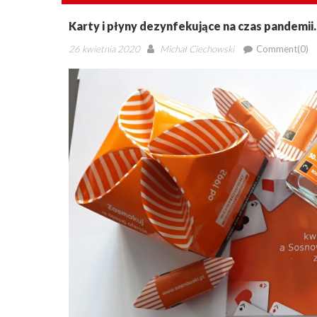
Karty i płyny dezynfekujące na czas pandemii
Posted
Author
26 kwietnia 2020
Michał Ciechowski
Comment(0)
on