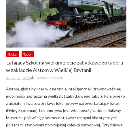
Global
Tabor
Latający Szkot na wielkim zlocie zabytkowego taboru
w zakładzie Alstom w Wielkiej Brytanii
Author
Posted
Michał Ciechowski
26 czerwca 2025
on
Alstom, globalny lider w dziedzinie inteligentnej i zrównoważonej
mobilności, zaprasza na wielki zlot zabytkowego taboru kolejowego
z udziałem światowej sławy lokomotywy parowej Latający Szkot
(Flying Scotsman). Lokomotywa jest własnością National Railway
Museum i pojawi się podczas zlotu wraz z innymi historycznymi
pojazdami szynowymi z brytyjskiej kolekcji narodowej. Trzydniowe