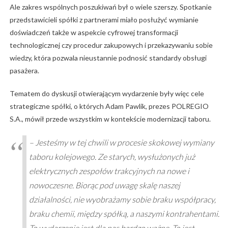
Ale zakres wspólnych poszukiwań był o wiele szerszy. Spotkanie
przedstawicieli spółki z partnerami miało posłużyć wymianie
doświadczeń także w aspekcie cyfrowej transformacji
technologicznej czy procedur zakupowych i przekazywaniu sobie
wiedzy, która pozwala nieustannie podnosić standardy obsługi
pasażera.
Tematem do dyskusji otwierającym wydarzenie były więc cele
strategiczne spółki, o których Adam Pawlik, prezes POLREGIO
S.A., mówił przede wszystkim w kontekście modernizacji taboru.
– Jesteśmy w tej chwili w procesie skokowej wymiany
taboru kolejowego. Ze starych, wysłużonych już
elektrycznych zespołów trakcyjnych na nowe i
nowoczesne. Biorąc pod uwagę skalę naszej
działalności, nie wyobrażamy sobie braku współpracy,
braku chemii, między spółką, a naszymi kontrahentami.
To wydarzenie jest dla nas bardzo ważne. To jest