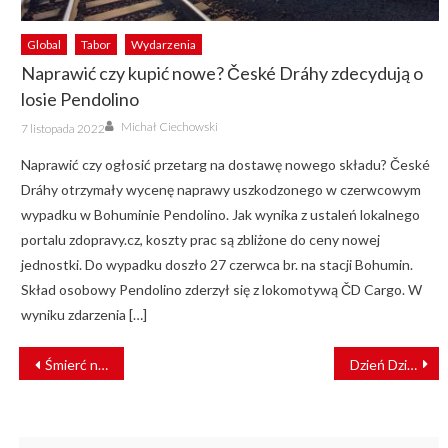
Global
Tabor
Wydarzenia
Naprawić czy kupić nowe? České Dráhy zdecydują o
losie Pendolino
Author
Posted
Michał Ciechowski
7 listopada 2022
on
Naprawić czy ogłosić przetarg na dostawę nowego składu? České
Dráhy otrzymały wycenę naprawy uszkodzonego w czerwcowym
wypadku w Bohuminie Pendolino. Jak wynika z ustaleń lokalnego
portalu zdopravy.cz, koszty prac są zbliżone do ceny nowej
jednostki. Do wypadku doszło 27 czerwca br. na stacji Bohumin.
Skład osobowy Pendolino zderzył się z lokomotywą ČD Cargo. W
wyniku zdarzenia […]
NAWIGACJA
Śmierć na torach. Duże utrudnienia pod Warszawą
Dzień Dziecka w POLREGIO
WPISU