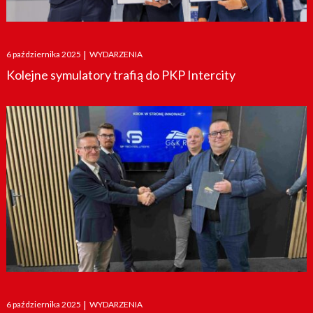
Posted
6 października 2025
|
WYDARZENIA
on
Kolejne symulatory trafią do PKP Intercity
Posted
6 października 2025
|
WYDARZENIA
on