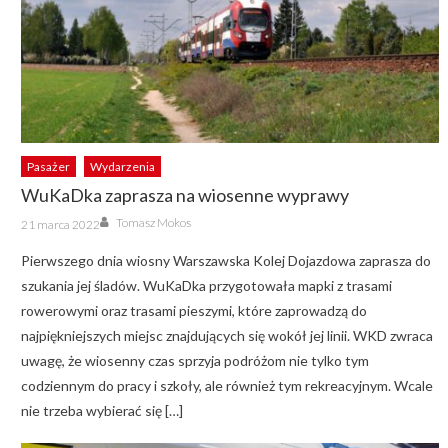
Pasażer
Wydarzenia
WuKaDka zaprasza na wiosenne wyprawy
Author
Posted
Tomasz Mokos
21 marca 2022
on
Pierwszego dnia wiosny Warszawska Kolej Dojazdowa zaprasza do
szukania jej śladów. WuKaDka przygotowała mapki z trasami
rowerowymi oraz trasami pieszymi, które zaprowadzą do
najpiękniejszych miejsc znajdujących się wokół jej linii. WKD zwraca
uwagę, że wiosenny czas sprzyja podróżom nie tylko tym
codziennym do pracy i szkoły, ale również tym rekreacyjnym. Wcale
nie trzeba wybierać się […]