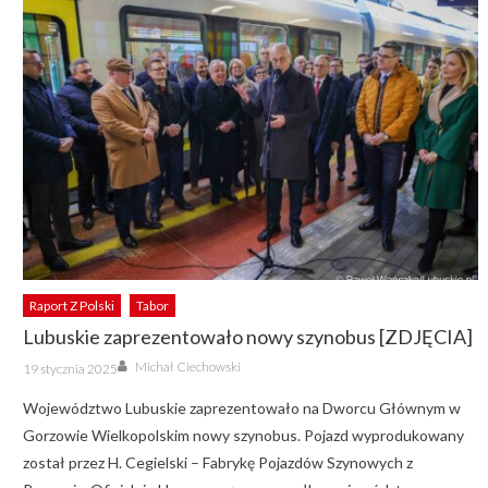
Raport Z Polski
Tabor
Lubuskie zaprezentowało nowy szynobus [ZDJĘCIA]
Author
Posted
Michał Ciechowski
19 stycznia 2025
on
Województwo Lubuskie zaprezentowało na Dworcu Głównym w
Gorzowie Wielkopolskim nowy szynobus. Pojazd wyprodukowany
został przez H. Cegielski – Fabrykę Pojazdów Szynowych z