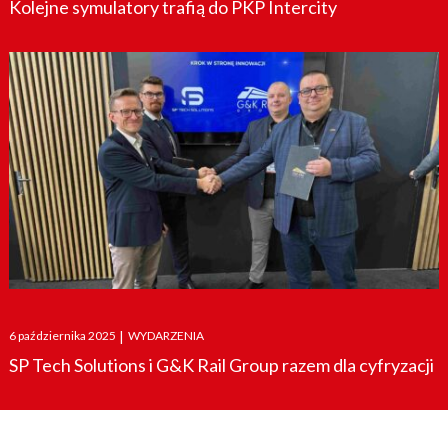
Kolejne symulatory trafią do PKP Intercity
Posted
6 października 2025
|
WYDARZENIA
on
SP Tech Solutions i G&K Rail Group razem dla cyfryzacji