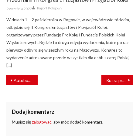
Author
Posted
Raport Kolejowy
9 września 2022
on
W dniach 1 – 2 października w Rogowie, w województwie łódzkim,
odbędzie się II Kongres Entuzjastów i Przyjaciół Kolei,
organizowany przez Fundację ProKolej i Fundację Polskich Kolei
Wąskotorowych. Będzie to druga edycja wydarzenia, które po raz
pierwszy odbyło się w zeszłym roku na Mazowszu. Kongres to
wydarzenie adresowane przede wszystkim dla osób z całej Polski,
[…]
NAWIGACJA
Autobus wjechał pod pociąg. Jest ofiara
Rusza przebudowa dworca Toruń Miasto
WPISU
Dodaj komentarz
Musisz się
zalogować
, aby móc dodać komentarz.