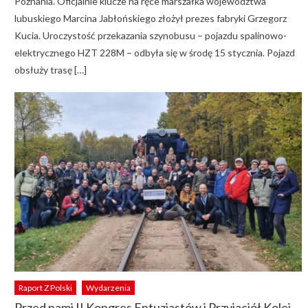
Poznania. Oficjalnie klucze na ręce marszałka województwa
lubuskiego Marcina Jabłońskiego złożył prezes fabryki Grzegorz
Kucia. Uroczystość przekazania szynobusu – pojazdu spalinowo-
elektrycznego HZT 228M – odbyła się w środę 15 stycznia. Pojazd
obsłuży trasę […]
Raport Z Polski
Wydarzenia
Przed nami II Kongres Entuzjastów i Przyjaciół Kolei