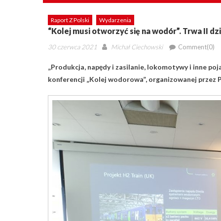
Raport Z Polski
Wydarzenia
“Kolej musi otworzyć się na wodór”. Trwa II d
Posted
Author
30 czerwca 2021
Michał Ciechowski
Comment(0)
on
„Produkcja, napędy i zasilanie, lokomotywy i inne p
konferencji „Kolej wodorowa”, organizowanej przez P