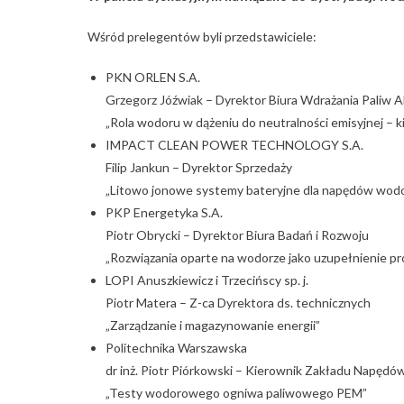
Wśród prelegentów byli przedstawiciele:
PKN ORLEN S.A.
Grzegorz Jóźwiak – Dyrektor Biura Wdrażania Paliw 
„Rola wodoru w dążeniu do neutralności emisyjnej –
IMPACT CLEAN POWER TECHNOLOGY S.A.
Filip Jankun – Dyrektor Sprzedaży
„Litowo jonowe systemy bateryjne dla napędów wodo
PKP Energetyka S.A.
Piotr Obrycki – Dyrektor Biura Badań i Rozwoju
„Rozwiązania oparte na wodorze jako uzupełnienie pr
LOPI Anuszkiewicz i Trzecińscy sp. j.
Piotr Matera – Z-ca Dyrektora ds. technicznych
„Zarządzanie i magazynowanie energii”
Politechnika Warszawska
dr inż. Piotr Piórkowski – Kierownik Zakładu Napęd
„Testy wodorowego ogniwa paliwowego PEM”