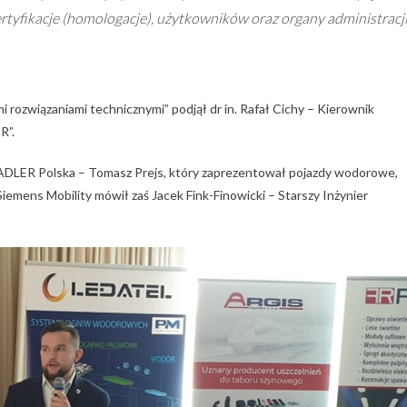
tyfikacje (homologacje), użytkowników oraz organy administracj
ozwiązaniami technicznymi” podjął dr in. Rafał Cichy – Kierownik
R”.
TADLER Polska – Tomasz Prejs, który zaprezentował pojazdy wodorowe,
mens Mobility mówił zaś Jacek Fink-Finowicki – Starszy Inżynier