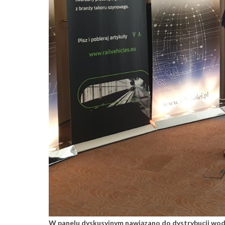
W panelu dyskusyjnym nawiązano do dystrybucji wodor