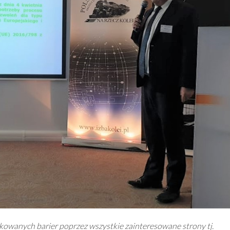
kowanych barier poprzez wszystkie zainteresowane strony tj.