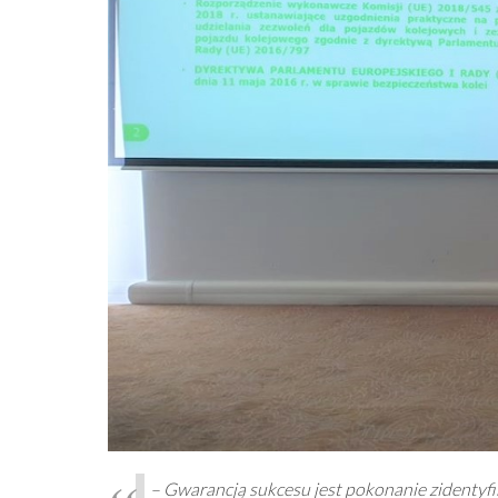
– Gwarancją sukcesu jest pokonanie zidentyfi