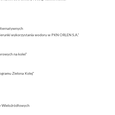
Alternatywnych
 kierunki wykorzystania wodoru w PKN ORLEN S.A.”
rowych na kolei”
ogramu Zielona Kolej”
ów Wieloźródłowych