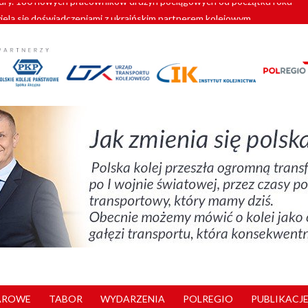
zielą się doświadczeniami z ukraińskim partnerem kolejowym
wej Bydgoszcz Fordon zakończona
zystkie Vectrony na 230 km/h
pociągi od PESA. Sześć nowoczesnych ELF-ów wyjedzie na tory w 202
y. 180 nowych pracowników drużyn pociągowych od początku roku
AROWE
TABOR
WYDARZENIA
POLREGIO
PUBLIKACJE