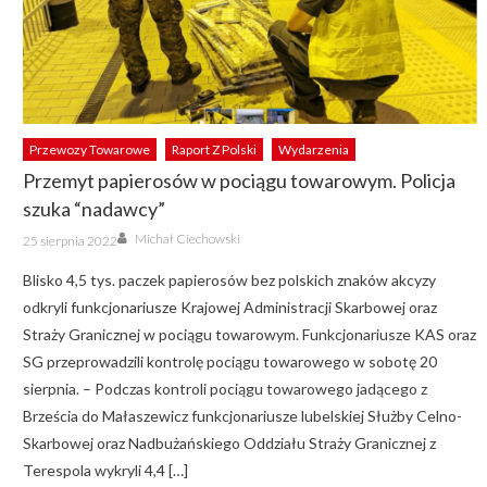
Przewozy Towarowe
Raport Z Polski
Wydarzenia
Przemyt papierosów w pociągu towarowym. Policja
szuka “nadawcy”
Author
Posted
Michał Ciechowski
25 sierpnia 2022
on
Blisko 4,5 tys. paczek papierosów bez polskich znaków akcyzy
odkryli funkcjonariusze Krajowej Administracji Skarbowej oraz
Straży Granicznej w pociągu towarowym. Funkcjonariusze KAS oraz
SG przeprowadzili kontrolę pociągu towarowego w sobotę 20
sierpnia. – Podczas kontroli pociągu towarowego jadącego z
Brześcia do Małaszewicz funkcjonariusze lubelskiej Służby Celno-
Skarbowej oraz Nadbużańskiego Oddziału Straży Granicznej z
Terespola wykryli 4,4 […]