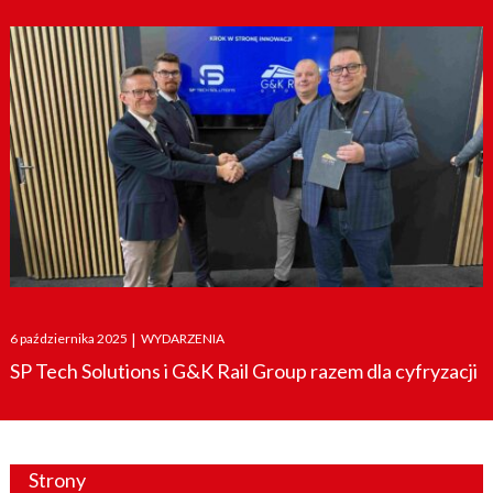
Posted
6 października 2025
|
WYDARZENIA
on
SP Tech Solutions i G&K Rail Group razem dla cyfryzacji
Strony