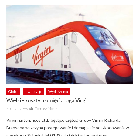
Global
Inwestycje
Wydarzenia
Wielkie koszty usunięcia loga Virgin
Author
Posted
Tomasz Mokos
18 marca 2021
on
Virgin Enterprises Ltd., będące częścią Grupy Virgin Richarda
Bransona wszczyna postępowanie i domaga się odszkodowania w
wysokości 251 mln USD (182 mln GBP) od prywatnego