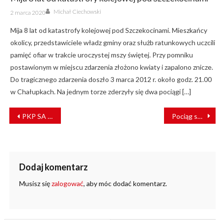
Author
Posted
Michał Ciechowski
2 marca 2020
on
Mija 8 lat od katastrofy kolejowej pod Szczekocinami. Mieszkańcy
okolicy, przedstawiciele władz gminy oraz służb ratunkowych uczcili
pamięć ofiar w trakcie uroczystej mszy świętej. Przy pomniku
postawionym w miejscu zdarzenia złożono kwiaty i zapalono znicze.
Do tragicznego zdarzenia doszło 3 marca 2012 r. około godz. 21.00
w Chałupkach. Na jednym torze zderzyły się dwa pociągi […]
NAWIGACJA
PKP SA przebudują dworzec kolejowy w Kołobrzegu
Pociąg specjalny przywiózł rannych ukraińskich żołnierzy
WPISU
Dodaj komentarz
Musisz się
zalogować
, aby móc dodać komentarz.