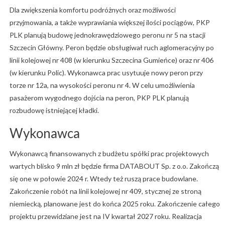
Dla zwiększenia komfortu podróżnych oraz możliwości
przyjmowania, a także wyprawiania większej ilości pociągów, PKP
PLK planują budowę jednokrawędziowego peronu nr 5 na stacji
Szczecin Główny. Peron będzie obsługiwał ruch aglomeracyjny po
linii kolejowej nr 408 (w kierunku Szczecina Gumieńce) oraz nr 406
(w kierunku Polic). Wykonawca prac usytuuje nowy peron przy
torze nr 12a, na wysokości peronu nr 4. W celu umożliwienia
pasażerom wygodnego dojścia na peron, PKP PLK planują
rozbudowę istniejącej kładki.
Wykonawca
Wykonawcą finansowanych z budżetu spółki prac projektowych
wartych blisko 9 mln zł będzie firma DATABOUT Sp. z o.o. Zakończą
się one w połowie 2024 r. Wtedy też ruszą prace budowlane.
Zakończenie robót na linii kolejowej nr 409, stycznej ze stroną
niemiecką, planowane jest do końca 2025 roku. Zakończenie całego
projektu przewidziane jest na IV kwartał 2027 roku. Realizacja