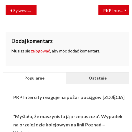
NAWIGACJA
Sylwester z Dwójką na Stadionie Śląskim. Jak kursować będzie komunikacja miejska?
PKP Intercity zamawia 118 automatów vendingowych
WPISU
Dodaj komentarz
Musisz się
zalogować
, aby móc dodać komentarz.
Popularne
Ostatnie
PKP Intercity reaguje na pożar pociągów [ZDJĘCIA]
“Myślała, że maszynista ją przepuszcza”. Wypadek
na przejeździe kolejowym na linii Poznań –