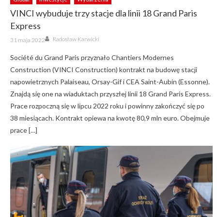
VINCI wybuduje trzy stacje dla linii 18 Grand Paris
Express
Author
Posted
Radosław Karwicki
31 maja 2022
on
Société du Grand Paris przyznało Chantiers Modernes
Construction (VINCI Construction) kontrakt na budowę stacji
napowietrznych Palaiseau, Orsay-Gif i CEA Saint-Aubin (Essonne).
Znajdą się one na wiaduktach przyszłej linii 18 Grand Paris Express.
Prace rozpoczną się w lipcu 2022 roku i powinny zakończyć się po
38 miesiącach. Kontrakt opiewa na kwotę 80,9 mln euro. Obejmuje
prace […]