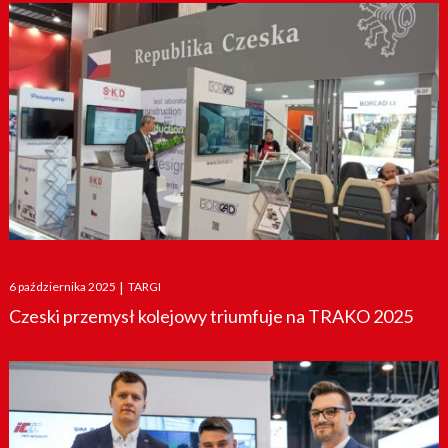
Posted
6 października 2025
|
TARGI
on
Czeski przemysł kolejowy triumfuje na TRAKO 2025