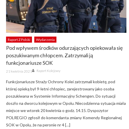
Raport Z Polski
Wydarzenia
Pod wpływem środków odurzających opiekowała się
poszukiwanym chłopcem. Zatrzymali ją
funkcjonariusze SOK
Author
Posted
Raport Kolejowy
21 kwietnia 2021
on
Funkcjonariusze Straży Ochrony Kolei zatrzymali kobietę, pod
której opieką był 9-letni chłopiec, zarejestrowany jako osoba
poszukiwana w Systemie Informacyjny Schengen. Do sytuacji
doszło na dworcu kolejowym w Opolu. Niecodzienna sytuacja miała
miejsce we wtorek 20 kwietnia o godz. 14.15. Dyspozytor
POLREGIO zgłosił do komendanta zmiany Komendy Regionalnej
SOK w Opolu, że na peronie nr 4 […]