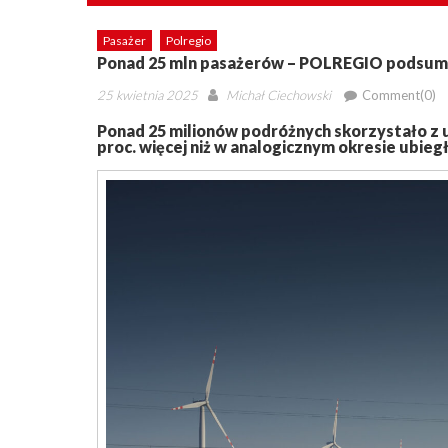
Pasażer
Polregio
Ponad 25 mln pasażerów – POLREGIO podsum
Posted
Author
25 kwietnia 2025
Michał Ciechowski
Comment(0)
on
Ponad 25 milionów podróżnych skorzystało z 
proc. więcej niż w analogicznym okresie ubieg