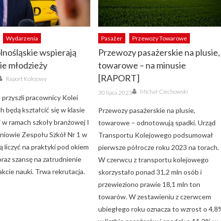
Wydarzenia
Pasażer
Przewozy Towarowe
lnośląskie wspierają
Przewozy pasażerskie na plusie,
ie młodzieży
towarowe – na minusie
Author
[RAPORT]
Raport Kolejowy
Author
Posted
Michał Ciechowski
30 lipca 2023
on
 przyszli pracownicy Kolei
h będą kształcić się w klasie
Przewozy pasażerskie na plusie,
j w ramach szkoły branżowej I
towarowe – odnotowują spadki. Urząd
zniowie Zespołu Szkół Nr 1 w
Transportu Kolejowego podsumował
 liczyć na praktyki pod okiem
pierwsze półrocze roku 2023 na torach.
raz szansę na zatrudnienie
W czerwcu z transportu kolejowego
akcie nauki. Trwa rekrutacja.
skorzystało ponad 31,2 mln osób i
przewieziono prawie 18,1 mln ton
towarów. W zestawieniu z czerwcem
ubiegłego roku oznacza to wzrost o 4,8