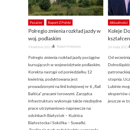
Pasażer
Raport Z Polski
Aktualności
Polregio zmienia rozkład jazdy w
Koleje Do
woj. podlaskim
kształcen
Author
Posted
Posted
Raport Kolejowy
9 kwietnia 2021
24 maja 2021
on
on
Polregio zmienia rozkład jazdy pociągów
Od września
kursujących w województwie podlaskim.
Dolnośląskic
Korekta nastąpi od poniedziałku 12
patronackie
kwietnia, podyktowana jest
stopnia. Uc
prowadzonymi na linii kolejowej nr 6 „Rail
Lubinie mogą
Baltica” pracami torowymi. Zarządca
ekspertów o
infrastruktury wykonuje także niezbędne
jeszcze w tr
prace utrzymaniowo-naprawcze na
odcinkach Białystok – Kuźnica
Białostocka i Sokółka – Suwałki.
Realizacja tych zadań będzie wymagała