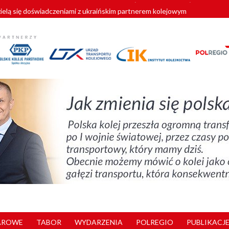
zielą się doświadczeniami z ukraińskim partnerem kolejowym
wej Bydgoszcz Fordon zakończona
zystkie Vectrony na 230 km/h
pociągi od PESA. Sześć nowoczesnych ELF-ów wyjedzie na tory w 202
y. 180 nowych pracowników drużyn pociągowych od początku roku
AROWE
TABOR
WYDARZENIA
POLREGIO
PUBLIKACJE