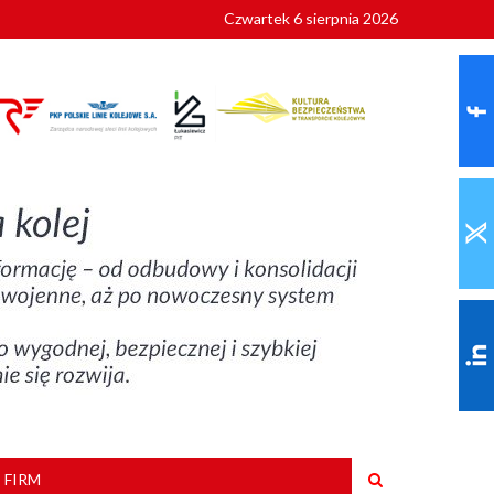
Czwartek 6 sierpnia 2026
9 roku
 FIRM