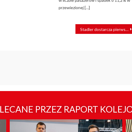
w liczbie pasażerów i spadek o 11,2% w
przewiezionej […]
Stadler dostarcza pierwszy nowoczesny pociąg Mont-Blanc Express
LECANE PRZEZ RAPORT KOLEJ