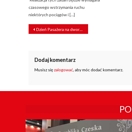
czasowego wstrzymania ruchu
niektórych pociągów i […]
NAWIGACJA
Dzień Pasażera na dworcu Warszawa Centralna
WPISU
Dodaj komentarz
Musisz się
zalogować
, aby móc dodać komentarz.
PO