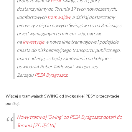
produkowane w
PESA
Swingi. Do tej pory
dostarczyliśmy do Torunia 17 tych nowoczesnych,
komfortowych
tramwajów
, a dzisiaj dostarczamy
pierwszy z pięciu nowych Swingów i to na 3 miesiące
przed wymaganym terminem, a ja, patrząc
na
inwestycje
w nowe linie tramwajowe i podejście
miasta do niskoemisyjnego transportu publicznego,
mam nadzieję, że będą zamówienia na kolejne –
powiedział Rober Tafiłowski, wiceprezes
Zarządu
PESA
Bydgoszcz
.
Więcej o tramwajach SWING od bydgoskiej PESY przeczytacie
poniżej.
Nowy tramwaj “Swing” od PESA Bydgoszcz dotarł do
Torunia [ZDJĘCIA]