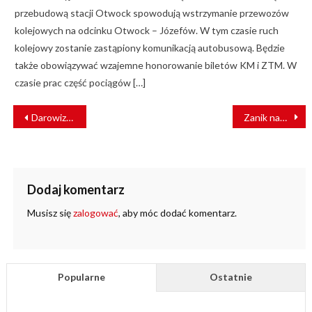
przebudową stacji Otwock spowodują wstrzymanie przewozów
kolejowych na odcinku Otwock – Józefów. W tym czasie ruch
kolejowy zostanie zastąpiony komunikacją autobusową. Będzie
także obowiązywać wzajemne honorowanie biletów KM i ZTM. W
czasie prac część pociągów […]
NAWIGACJA
Darowizny od PKP PLK dla organizacji kolejowych
Zanik napięcia w sieci trakcyjnej. Trudna podróż do Zakopanego
WPISU
Dodaj komentarz
Musisz się
zalogować
, aby móc dodać komentarz.
Popularne
Ostatnie