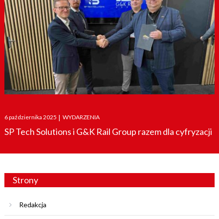
Posted
6 października 2025
|
WYDARZENIA
on
SP Tech Solutions i G&K Rail Group razem dla cyfryzacji
Strony
Redakcja