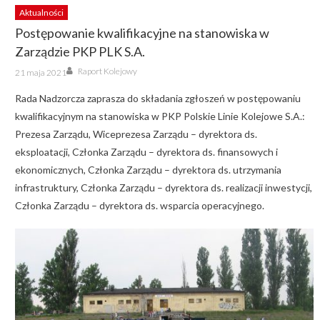
Aktualności
Postępowanie kwalifikacyjne na stanowiska w
Zarządzie PKP PLK S.A.
Author
Posted
Raport Kolejowy
21 maja 2021
on
Rada Nadzorcza zaprasza do składania zgłoszeń w postępowaniu
kwalifikacyjnym na stanowiska w PKP Polskie Linie Kolejowe S.A.:
Prezesa Zarządu, Wiceprezesa Zarządu – dyrektora ds.
eksploatacji, Członka Zarządu – dyrektora ds. finansowych i
ekonomicznych, Członka Zarządu – dyrektora ds. utrzymania
infrastruktury, Członka Zarządu – dyrektora ds. realizacji inwestycji,
Członka Zarządu – dyrektora ds. wsparcia operacyjnego.