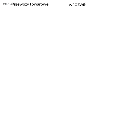
Przewozy towarowe
REKLAMA
ROZWIŃ
Tabor
Wydarzenia
Polregio
Publikacje Firm
Wydawca
Polska Izba Kolei
ul. J. Karola Chodkiewicza 17
85-065 Bydgoszcz
tel: +48 52 324 93 80