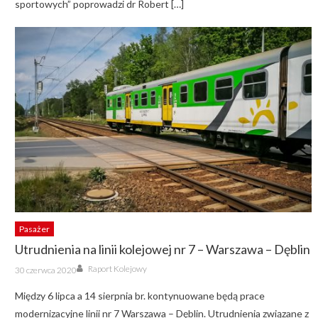
sportowych” poprowadzi dr Robert […]
Pasażer
Utrudnienia na linii kolejowej nr 7 – Warszawa – Dęblin
Author
Posted
Raport Kolejowy
30 czerwca 2020
on
Między 6 lipca a 14 sierpnia br. kontynuowane będą prace
modernizacyjne linii nr 7 Warszawa – Dęblin. Utrudnienia związane z