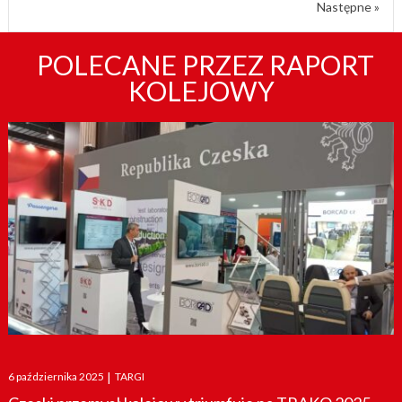
Następne »
POLECANE PRZEZ RAPORT
KOLEJOWY
Posted
6 października 2025
|
TARGI
on