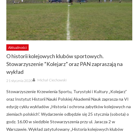
Aktualności
O historii kolejowych klubów sportowych.
Stowarzyszenie “Kolejarz” oraz PAN zapraszają na
wykład
Author
Posted
Michał Ciechowski
21 stycznia 2020
on
Stowarzyszenie Krzewienia Sportu, Turystyki i Kultury „Kolejarz”
oraz Instytut Historii Nauki Polskiej Akademii Nauk zaprasza na VI
edycję cyklu wykładów „Historia i ochrona zabytków kolejowych na
ziemiach polskich”. Wydarzenie odbędzie się 25 stycznia (sobota) o
godz. 16.00 w siedzibie Stowarzyszenia przy ul. Jaracza 2 w
Warszawie. Wykład zatytułowany „Historia kolejowych klubów