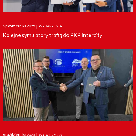
Posted
6 października 2025
|
WYDARZENIA
on
Kolejne symulatory trafią do PKP Intercity
Posted
6 października 2025
|
WYDARZENIA