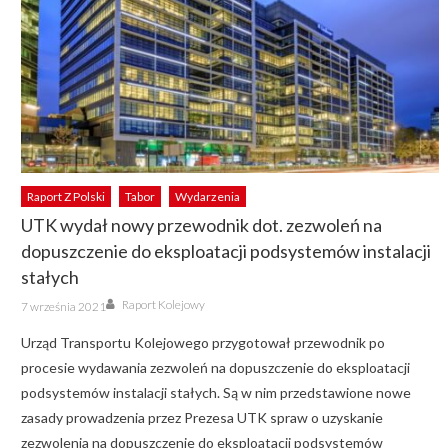
Raport Z Polski
Tabor
Wydarzenia
UTK wydał nowy przewodnik dot. zezwoleń na
dopuszczenie do eksploatacji podsystemów instalacji
stałych
Author
Posted
Raport Kolejowy
7 września 2021
on
Urząd Transportu Kolejowego przygotował przewodnik po
procesie wydawania zezwoleń na dopuszczenie do eksploatacji
podsystemów instalacji stałych. Są w nim przedstawione nowe
zasady prowadzenia przez Prezesa UTK spraw o uzyskanie
zezwolenia na dopuszczenie do eksploatacji podsystemów