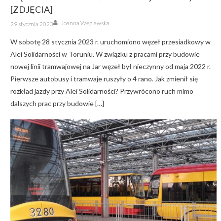
[ZDJĘCIA]
Author
Posted
Joanna Węglewska
29 stycznia 2023
on
W sobotę 28 stycznia 2023 r. uruchomiono węzeł przesiadkowy w
Alei Solidarności w Toruniu. W związku z pracami przy budowie
nowej linii tramwajowej na Jar węzeł był nieczynny od maja 2022 r.
Pierwsze autobusy i tramwaje ruszyły o 4 rano. Jak zmienił się
rozkład jazdy przy Alei Solidarności? Przywrócono ruch mimo
dalszych prac przy budowie […]