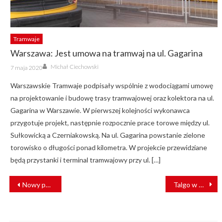
Tramwaje
Warszawa: Jest umowa na tramwaj na ul. Gagarina
Author
Posted
Michał Ciechowski
7 maja 2020
on
Warszawskie Tramwaje podpisały wspólnie z wodociągami umowę
na projektowanie i budowę trasy tramwajowej oraz kolektora na ul.
Gagarina w Warszawie. W pierwszej kolejności wykonawca
przygotuje projekt, następnie rozpocznie prace torowe między ul.
Sułkowicką a Czerniakowską. Na ul. Gagarina powstanie zielone
torowisko o długości ponad kilometra. W projekcie przewidziane
będą przystanki i terminal tramwajowy przy ul. […]
NAWIGACJA
Nowy pociąg sieciowy WKD
Talgo w barwach Deutsche Bahn pojadą z Berlina do Oslo
WPISU