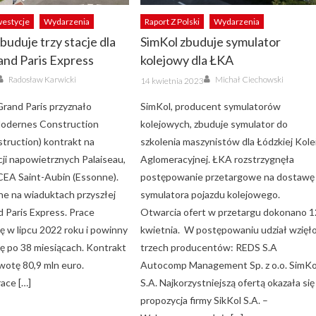
westycje
Wydarzenia
Raport Z Polski
Wydarzenia
uduje trzy stacje dla
SimKol zbuduje symulator
rand Paris Express
kolejowy dla ŁKA
Author
Author
Posted
Radosław Karwicki
Michał Ciechowski
14 kwietnia 2023
on
Grand Paris przyznało
SimKol, producent symulatorów
Modernes Construction
kolejowych, zbuduje symulator do
truction) kontrakt na
szkolenia maszynistów dla Łódzkiej Kole
ji napowietrznych Palaiseau,
Aglomeracyjnej. ŁKA rozstrzygnęła
 CEA Saint-Aubin (Essonne).
postępowanie przetargowe na dostawę
one na wiaduktach przyszłej
symulatora pojazdu kolejowego.
nd Paris Express. Prace
Otwarcia ofert w przetargu dokonano 1
ę w lipcu 2022 roku i powinny
kwietnia. W postępowaniu udział wzięł
ię po 38 miesiącach. Kontrakt
trzech producentów: REDS S.A
wotę 80,9 mln euro.
Autocomp Management Sp. z o.o. SimKo
ace […]
S.A. Najkorzystniejszą ofertą okazała się
propozycja firmy SikKol S.A. –