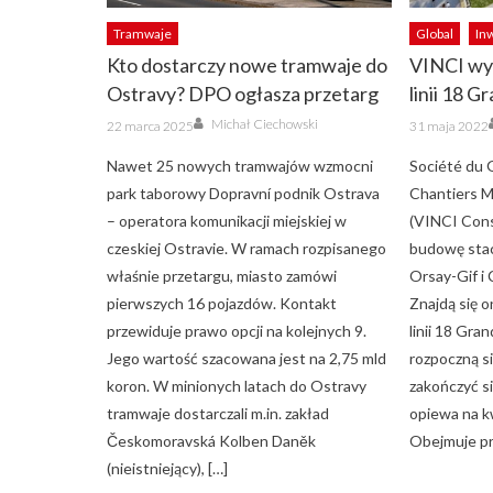
Tramwaje
Global
In
Kto dostarczy nowe tramwaje do
VINCI wyb
Ostravy? DPO ogłasza przetarg
linii 18 G
Author
Posted
Posted
Michał Ciechowski
22 marca 2025
31 maja 2022
on
on
Nawet 25 nowych tramwajów wzmocni
Société du 
park taborowy Dopravní podnik Ostrava
Chantiers 
– operatora komunikacji miejskiej w
(VINCI Cons
czeskiej Ostravie. W ramach rozpisanego
budowę stac
właśnie przetargu, miasto zamówi
Orsay-Gif i
pierwszych 16 pojazdów. Kontakt
Znajdą się 
przewiduje prawo opcji na kolejnych 9.
linii 18 Gra
Jego wartość szacowana jest na 2,75 mld
rozpoczną si
koron. W minionych latach do Ostravy
zakończyć s
tramwaje dostarczali m.in. zakład
opiewa na k
Českomoravská Kolben Daněk
Obejmuje pr
(nieistniejący), […]