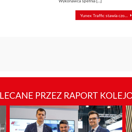
Wykonawca spełnia […]
Yunex Traffic stawia czoło wyzwaniu inteligentnej mobilności
LECANE PRZEZ RAPORT KOLEJ