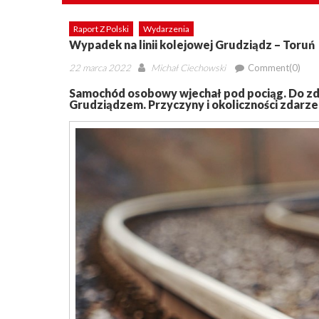
Raport Z Polski
Wydarzenia
Wypadek na linii kolejowej Grudziądz – Toruń
Posted
Author
22 marca 2022
Michał Ciechowski
Comment(0)
on
Samochód osobowy wjechał pod pociąg. Do zd
Grudziądzem. Przyczyny i okoliczności zdarzeni