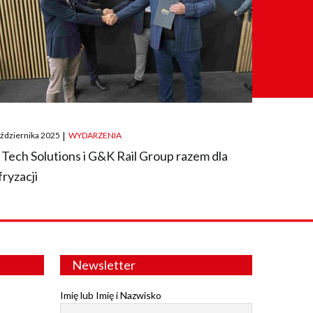
ted
aździernika 2025
|
WYDARZENIA
 Tech Solutions i G&K Rail Group razem dla
fryzacji
Newsletter
Imię lub Imię i Nazwisko