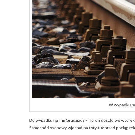
W wypadku na 
Do wypadku na linii Grudziądz – Toruń doszło we wtorek
Samochód osobowy wjechał na tory tuż przed pociąg rel