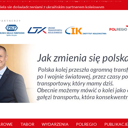
zielą się doświadczeniami z ukraińskim partnerem kolejowym
wej Bydgoszcz Fordon zakończona
zystkie Vectrony na 230 km/h
pociągi od PESA. Sześć nowoczesnych ELF-ów wyjedzie na tory w 202
y. 180 nowych pracowników drużyn pociągowych od początku roku
AROWE
TABOR
WYDARZENIA
POLREGIO
PUBLIKACJE