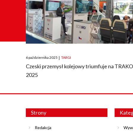
Posted
6 października 2025
|
TARGI
on
Czeski przemysł kolejowy triumfuje na TRAK
2025
Strony
Kateg
Redakcja
Wyw