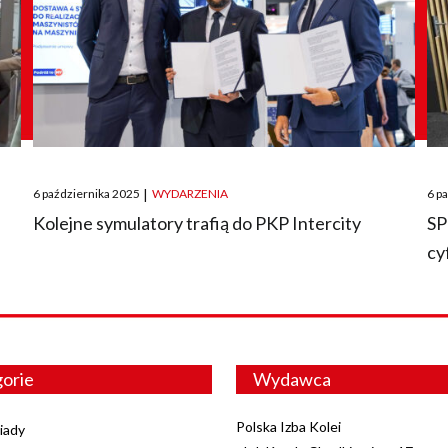
Posted
Pos
6 października 2025
|
WYDARZENIA
6 p
on
on
O
Kolejne symulatory trafią do PKP Intercity
SP
cy
orie
Wydawca
Polska Izba Kolei
iady