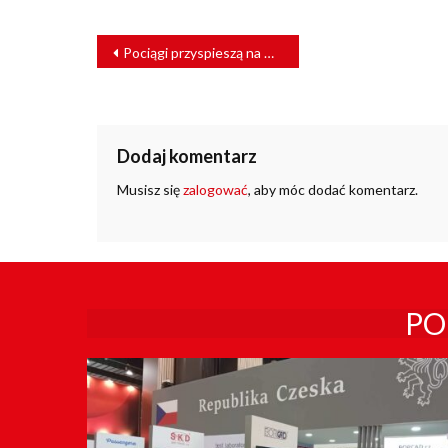
NAWIGACJA
Pociągi przyspieszą na Centralnej Magistrali Kolejowej
WPISU
Dodaj komentarz
Musisz się
zalogować
, aby móc dodać komentarz.
PO