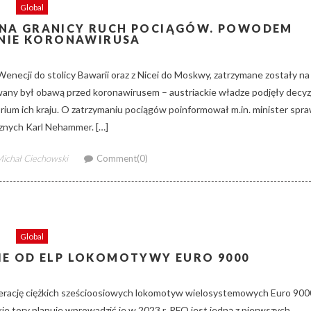
Global
 NA GRANICY RUCH POCIĄGÓW. POWODEM
NIE KORONAWIRUSA
Wenecji do stolicy Bawarii oraz z Nicei do Moskwy, zatrzymane zostały na
any był obawą przed koronawirusem – austriackie władze podjęły decyz
rium ich kraju. O zatrzymaniu pociągów poinformował m.in. minister spr
nych Karl Nehammer. […]
uthor
ichał Ciechowski
Comment(0)
Global
IE OD ELP LOKOMOTYWY EURO 9000
erację ciężkich sześcioosiowych lokomotyw wielosystemowych Euro 900
e tory planuje wprowadzić je w 2023 r. RFO jest jedną z pierwszych