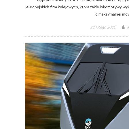
europejskich firm kolejowych, która takie lokomotywy wyk
o maksymalnej mow
Posted
A
22 lutego 2020
M
on