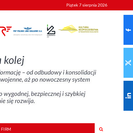
Piątek 7 sierpnia 2026
ionalnych
szkoły
 FIRM