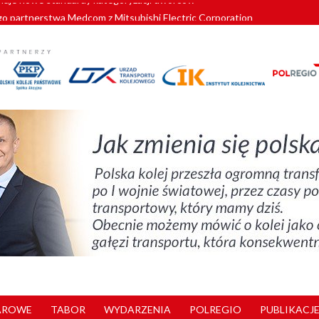
o partnerstwa Medcom z Mitsubishi Electric Corporation
tnerem „Lata na Dolnym Śląsku”. We Wrocławiu rusza weekend pełen reg
pomorskie znów szuka dostawcy nowych EZT
ach kolejowych w północnej Wielkopolsce. Łatwiejsze dojazdy do pracy i 
nuje nowe standardy kategoryzacji dworców
AROWE
TABOR
WYDARZENIA
POLREGIO
PUBLIKACJE