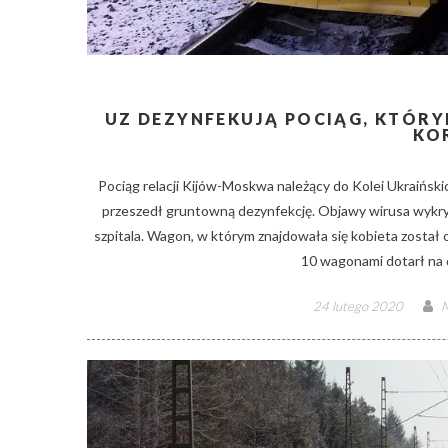
UZ DEZYNFEKUJĄ POCIĄG, KTÓR
KO
Pociąg relacji Kijów-Moskwa należący do Kolei Ukraińsk
przeszedł gruntowną dezynfekcję. Objawy wirusa wykry
szpitala. Wagon, w którym znajdowała się kobieta został
10 wagonami dotarł na 
Posted
A
24 lutego 2020
M
on