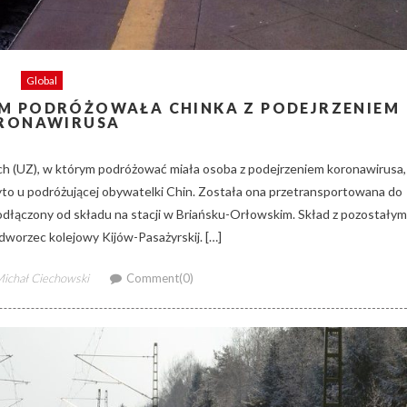
Global
YM PODRÓŻOWAŁA CHINKA Z PODEJRZENIEM
RONAWIRUSA
ich (UZ), w którym podróżować miała osoba z podejrzeniem koronawirusa,
to u podróżującej obywatelki Chin. Została ona przetransportowana do
 odłączony od składu na stacji w Briańsku-Orłowskim. Skład z pozostałym
dworzec kolejowy Kijów-Pasażyrskij. […]
uthor
ichał Ciechowski
Comment(0)