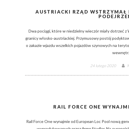
AUSTRIACKI RZĄD WSTRZYMAŁ
PODEJRZE
Dwa pociągi, które w niedzielny wieczór miały dotrzeć z 
granicy włosko-austriackiej. Przymusowy postój podyktow
o zakazie wjazdu wszelkich pojazdów szynowych na teryto
wewnętrz
Posted
A
24 lutego 2020
M
on
RAIL FORCE ONE WYNAJM
Rail Force One wynajmie od European Loc Pool nową gen
wyprodukowanych przez firmę Stadler. Na europejski