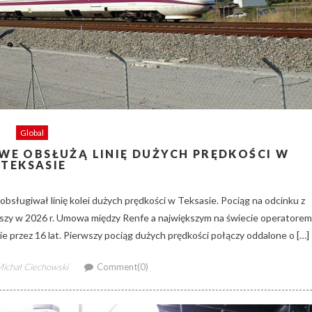
Global
WE OBSŁUŻĄ LINIĘ DUŻYCH PRĘDKOŚCI W
TEKSASIE
bsługiwał linię kolei dużych prędkości w Teksasie. Pociąg na odcinku z
szy w 2026 r. Umowa między Renfe a największym na świecie operatorem
e przez 16 lat. Pierwszy pociąg dużych prędkości połączy oddalone o […]
uthor
ichał Ciechowski
Comment(0)