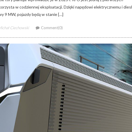
orzysta w codziennej eksploatacji. Dzięki napędowi elektrycznemu i dies
y 9 MW, pojazdy będą w stanie […]
uthor
ichał Ciechowski
Comment(0)