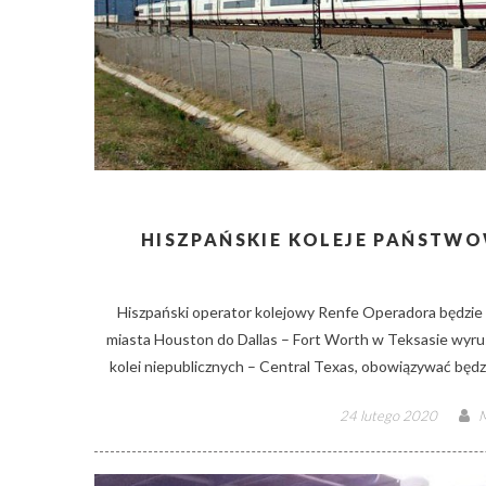
HISZPAŃSKIE KOLEJE PAŃSTWO
Hiszpański operator kolejowy Renfe Operadora będzie o
miasta Houston do Dallas – Fort Worth w Teksasie wyru
kolei niepublicznych – Central Texas, obowiązywać będzi
Posted
A
24 lutego 2020
M
on