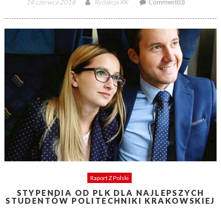
Posted
Author
14 czerwca 2018
Redakcja RK
Comment(0)
on
Raport Z Polski
STYPENDIA OD PLK DLA NAJLEPSZYCH
STUDENTÓW POLITECHNIKI KRAKOWSKIEJ