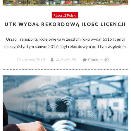
Raport Z Polski
UTK WYDAŁ REKORDOWĄ ILOŚĆ LICENCJI
Urząd Transportu Kolejowego w zeszłym roku wydał 6315 licencji
maszynisty. Tym samym 2017 r. był rekordowym pod tym względem.
Posted
Author
12 stycznia 2018
Redakcja RK
Comment(0)
on