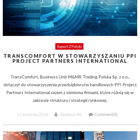
Raport Z Polski
TRANSCOMFORT W STOWARZYSZANIU PPI
PROJECT PARTNERS INTERNATIONAL
TransComfort, Business Unit M&MR Trading Polska Sp. z o.o.,
dołączył do stowarzyszenia przedsiębiorstw handlowych PPI Project
Partners International razem z ośmioma firmami, które różnią się w
zakresie struktury i strategii rynkowej.
Posted
Author
15 kwietnia 2018
Redakcja RK
Comment(0)
on