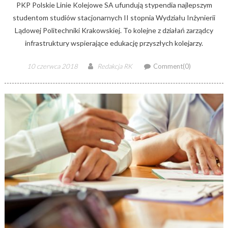
PKP Polskie Linie Kolejowe SA ufundują stypendia najlepszym
studentom studiów stacjonarnych II stopnia Wydziału Inżynierii
Lądowej Politechniki Krakowskiej. To kolejne z działań zarządcy
infrastruktury wspierające edukację przyszłych kolejarzy.
Posted
Author
10 czerwca 2018
Redakcja RK
Comment(0)
on