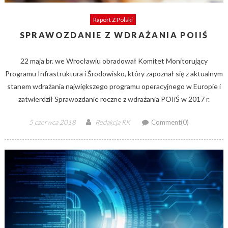
Raport Z Polski
SPRAWOZDANIE Z WDRAŻANIA POIIŚ
22 maja br. we Wrocławiu obradował Komitet Monitorujący
Programu Infrastruktura i Środowisko, który zapoznał się z aktualnym
stanem wdrażania największego programu operacyjnego w Europie i
zatwierdził Sprawozdanie roczne z wdrażania POIiŚ w 2017 r.
Posted
Author
5 czerwca 2018
Redakcja RK
Comment(0)
on