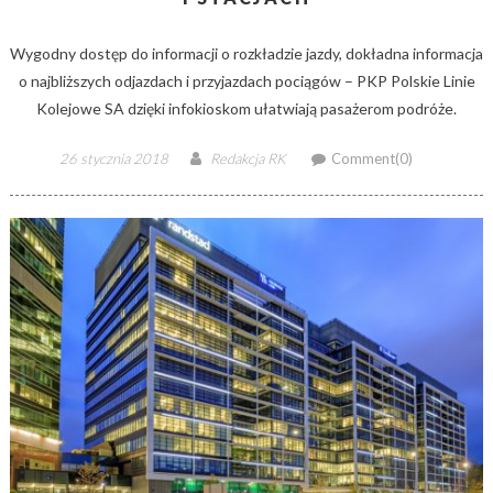
Wygodny dostęp do informacji o rozkładzie jazdy, dokładna informacja
o najbliższych odjazdach i przyjazdach pociągów – PKP Polskie Linie
Kolejowe SA dzięki infokioskom ułatwiają pasażerom podróże.
Posted
Author
26 stycznia 2018
Redakcja RK
Comment(0)
on