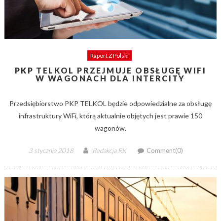
Raport Z Polski
PKP TELKOL PRZEJMUJE OBSŁUGĘ WIFI
W WAGONACH DLA INTERCITY
Przedsiębiorstwo PKP TELKOL będzie odpowiedzialne za obsługę
infrastruktury WiFi, którą aktualnie objętych jest prawie 150
wagonów.
Posted
Author
3 stycznia 2018
Redakcja RK
Comment(0)
on