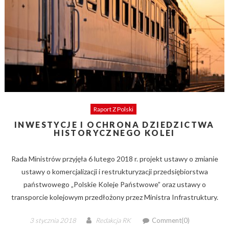
Raport Z Polski
INWESTYCJE I OCHRONA DZIEDZICTWA
HISTORYCZNEGO KOLEI
Rada Ministrów przyjęła 6 lutego 2018 r. projekt ustawy o zmianie
ustawy o komercjalizacji i restrukturyzacji przedsiębiorstwa
państwowego „Polskie Koleje Państwowe” oraz ustawy o
transporcie kolejowym przedłożony przez Ministra Infrastruktury.
Posted
Author
3 stycznia 2018
Redakcja RK
Comment(0)