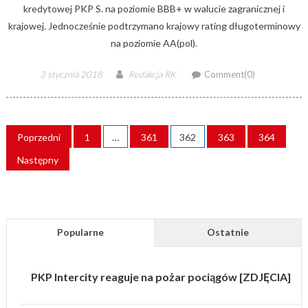
kredytowej PKP S. na poziomie BBB+ w walucie zagranicznej i
krajowej. Jednocześnie podtrzymano krajowy rating długoterminowy
na poziomie AA(pol).
Posted
Author
3 stycznia 2018
Redakcja RK
Comment(0)
on
STRONICOWANIE
Poprzedni
1
…
361
362
363
364
WPISÓW
Następny
Popularne
Ostatnie
PKP Intercity reaguje na pożar pociągów [ZDJĘCIA]