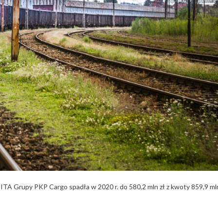
ITA Grupy PKP Cargo spadła w 2020 r. do 580,2 mln zł z kwoty 859,9 ml