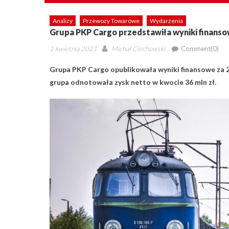
Analizy
Przewozy Towarowe
Wydarzenia
Grupa PKP Cargo przedstawiła wyniki finanso
Posted
Author
1 kwietnia 2021
Michał Ciechowski
Comment(0)
on
Grupa PKP Cargo opublikowała wyniki finansowe za 20
grupa odnotowała zysk netto w kwocie 36 mln zł.