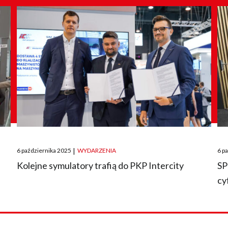
Posted
Pos
6 października 2025
|
WYDARZENIA
6 p
on
on
O
Kolejne symulatory trafią do PKP Intercity
SP
cy