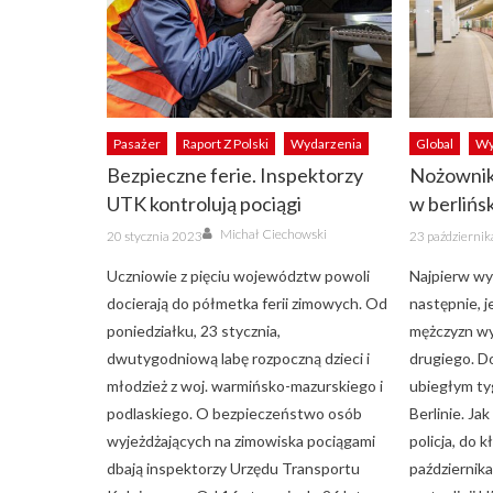
Pasażer
Raport Z Polski
Wydarzenia
Global
Wy
Bezpieczne ferie. Inspektorzy
Nożownik
UTK kontrolują pociągi
w berlińs
Author
Posted
Posted
Michał Ciechowski
20 stycznia 2023
23 październi
on
on
Uczniowie z pięciu województw powoli
Najpierw wyw
docierają do półmetka ferii zimowych. Od
następnie, 
poniedziałku, 23 stycznia,
mężczyzn wy
dwutygodniową labę rozpoczną dzieci i
drugiego. D
młodzież z woj. warmińsko-mazurskiego i
ubiegłym ty
podlaskiego. O bezpieczeństwo osób
Berlinie. Ja
wyjeżdżających na zimowiska pociągami
policja, do 
dbają inspektorzy Urzędu Transportu
października