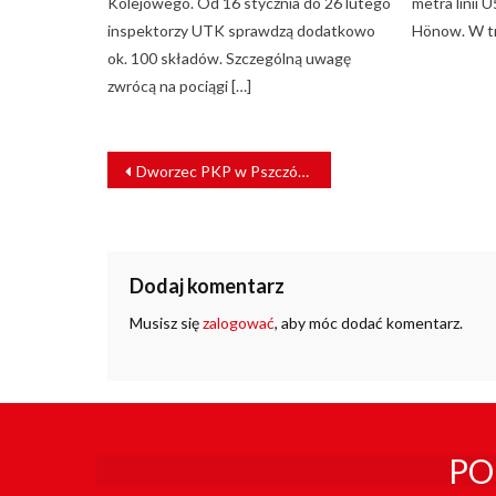
Kolejowego. Od 16 stycznia do 26 lutego
metra linii 
inspektorzy UTK sprawdzą dodatkowo
Hönow. W tr
ok. 100 składów. Szczególną uwagę
zwrócą na pociągi […]
NAWIGACJA
Dworzec PKP w Pszczółkach otwarty dla pasażerów [ZDJĘCIA]
WPISU
Dodaj komentarz
Musisz się
zalogować
, aby móc dodać komentarz.
PO