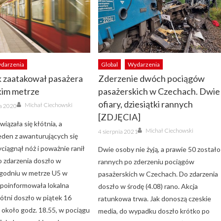
darzenia
Global
Wydarzenia
 zaatakował pasażera
Zderzenie dwóch pociągów
kim metrze
pasażerskich w Czechach. Dwie
Author
ofiary, dziesiątki rannych
Michał Ciechowski
ka 2020
[ZDJĘCIA]
iązała się kłótnia, a
Author
Posted
Michał Ciechowski
4 sierpnia 2021
on
jeden z awanturujących się
ciągnął nóż i poważnie ranił
Dwie osoby nie żyją, a prawie 50 zostało
o zdarzenia doszło w
rannych po zderzeniu pociągów
godniu w metrze U5 w
pasażerskich w Czechach. Do zdarzenia
k poinformowała lokalna
doszło w środę (4.08) rano. Akcja
kłótni doszło w piątek 16
ratunkowa trwa. Jak donoszą czeskie
 około godz. 18.55, w pociągu
media, do wypadku doszło krótko po