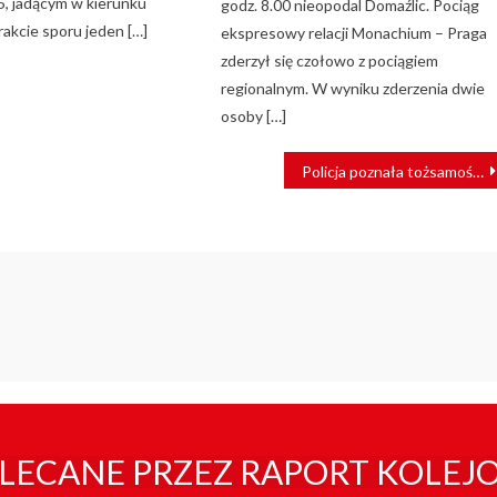
U5, jadącym w kierunku
godz. 8.00 nieopodal Domaźlic. Pociąg
akcie sporu jeden […]
ekspresowy relacji Monachium – Praga
zderzył się czołowo z pociągiem
regionalnym. W wyniku zderzenia dwie
osoby […]
Policja poznała tożsamość tajemniczego pasażera z pociągu Berlin – Warszawa
LECANE PRZEZ RAPORT KOLEJ