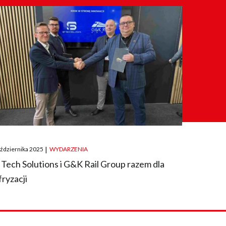
ted
aździernika 2025
|
WYDARZENIA
 Tech Solutions i G&K Rail Group razem dla
fryzacji