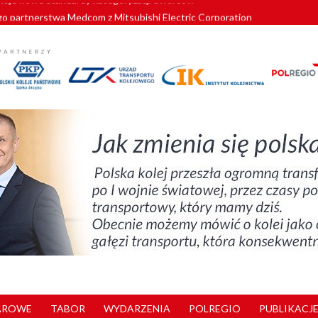
o partnerstwa Medcom z Mitsubishi Electric Corporation
tnerem „Lata na Dolnym Śląsku”. We Wrocławiu rusza weekend pełen reg
pomorskie znów szuka dostawcy nowych EZT
ach kolejowych w północnej Wielkopolsce. Łatwiejsze dojazdy do pracy i 
nuje nowe standardy kategoryzacji dworców
AROWE
TABOR
WYDARZENIA
POLREGIO
PUBLIKACJE