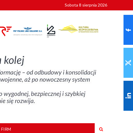
Sobota 8 sierpnia 2026
ionalnych
szkoły
 FIRM