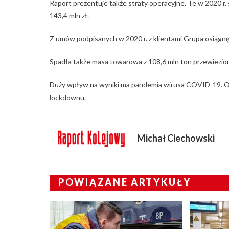
Raport prezentuje także straty operacyjne. Te w 2020 r.
143,4 mln zł.
Z umów podpisanych w 2020 r. z klientami Grupa osiągnęł
Spadła także masa towarowa z 108,6 mln ton przewiezio
Duży wpływ na wyniki ma pandemia wirusa COVID-19. 
lockdownu.
Michał Ciechowski
POWIĄZANE ARTYKUŁY