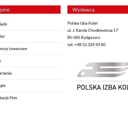
orie
Wydawca
Polska Izba Kolei
iady
ul. J. Karola Chodkiewicza 17
żer
85-065 Bydgoszcz
tel: +48 52 324 93 80
wozy towarowe
r
rzenia
egio
kacje Firm