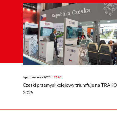
Posted
6 października 2025
|
TARGI
on
Czeski przemysł kolejowy triumfuje na TRAK
2025