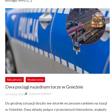
pociągu WKD […]
Aktualności
Wydarzenia
Dwa pociągi na jednym torze w Gnieźnie
Author
Posted
Zuzanna Rabinek
24 marca 2026
on
Do groźnej sytuacji doszło we wtorek wczesnym rankiem na stacji
w Gnieźnie. Dwa składy, jadące z przeciwnych kierunków, znalazły