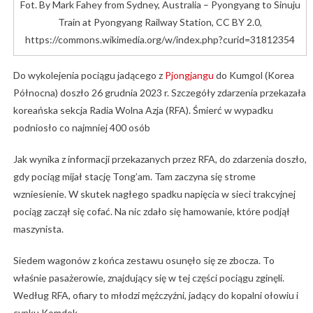
Fot. By Mark Fahey from Sydney, Australia – Pyongyang to Sinuju
Train at Pyongyang Railway Station, CC BY 2.0,
https://commons.wikimedia.org/w/index.php?curid=31812354
Do wykolejenia pociągu jadącego z
Pjongjangu
do Kumgol (Korea
Północna) doszło 26 grudnia 2023 r. Szczegóły zdarzenia przekazała
koreańska sekcja Radia Wolna Azja (RFA). Śmierć w wypadku
podniosło co najmniej 400 osób
Jak wynika z informacji przekazanych przez RFA, do zdarzenia doszło,
gdy pociąg mijał stację Tong’am. Tam zaczyna się strome
wzniesienie. W skutek nagłego spadku napięcia w sieci trakcyjnej
pociąg zaczął się cofać. Na nic zdało się hamowanie, które podjął
maszynista.
Siedem wagonów z końca zestawu osunęło się ze zbocza. To
właśnie pasażerowie, znajdujący się w tej części pociągu zginęli.
Według RFA, ofiary to młodzi mężczyźni, jadący do kopalni ołowiu i
cynku Komdok.