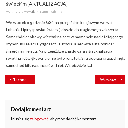
świeckim [AKTUALIZACJA]
Author
Posted
Zuzanna Rabinek
25 listopada 2025
on
We wtorek o godzinie 5:34 na przejeździe kolejowym we wsi
Lubania-Lipiny (powiat świecki) doszło do tragicznego zdarzenia.
Samochód osobowy wjechał na tory w momencie nadjeżdżającego
szynobusu relacji Bydgoszcz–Tuchola. Kierowca auta poniósł
śmierć na miejscu. Na przejeździe znajdowała się sygnalizacja
świetlna i dźwiękowa, ale nie było rogatek. Siła uderzenia zepchnęła
samochód kilkaset metrów dalej. W pojeździe […]
NAWIGACJA
Technologia baterii należy do Bozankaya [WYWIAD]
Warszawa podsumowuje inwestycje taborowe
WPISU
Dodaj komentarz
Musisz się
zalogować
, aby móc dodać komentarz.