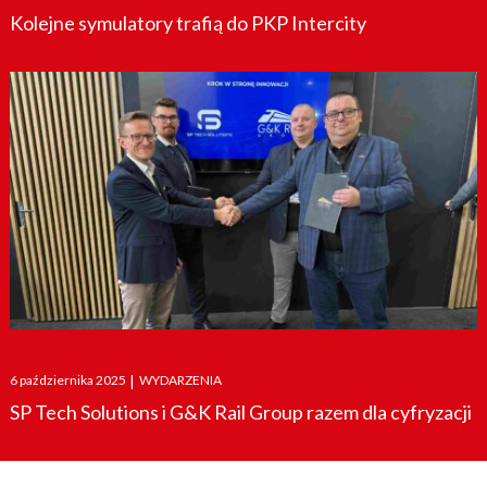
Kolejne symulatory trafią do PKP Intercity
Posted
6 października 2025
|
WYDARZENIA
on
SP Tech Solutions i G&K Rail Group razem dla cyfryzacji