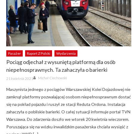
Pasażer
Raport Z Polski
Wydarzenia
Pociąg odjechał z wysuniętą platformą dla osób
niepełnosprawnych. Ta zahaczyła o barierki
Author
Posted
Michał Ciechowski
21 kwietnia 2021
on
Maszynista jednego z pociągów Warszawskiej Kolei Dojazdowej nie
zamknął platformy pozwalającej osobom niepełnosprawnym dostać
się na pokład pojazdu i ruszył ze stacji Reduta Ordona. Instalacja
zahaczyła o pobliskie barierki. O całej sytuacji informuje portal TVN
Warszawa. Do zdarzenia doszło we wtorek 20 kwietnia wieczorem.
Poruszająca się na wózku inwalidzkim pasażerska chciała wysiąść z