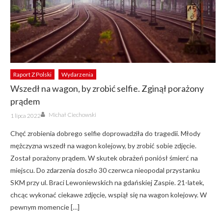
Raport Z Polski
Wydarzenia
Wszedł na wagon, by zrobić selfie. Zginął porażony
prądem
Author
Posted
Michał Ciechowski
1 lipca 2022
on
Chęć zrobienia dobrego selfie doprowadziła do tragedii. Młody
mężczyzna wszedł na wagon kolejowy, by zrobić sobie zdjęcie.
Został porażony prądem. W skutek obrażeń poniósł śmierć na
miejscu. Do zdarzenia doszło 30 czerwca nieopodal przystanku
SKM przy ul. Braci Lewoniewskich na gdańskiej Zaspie. 21-latek,
chcąc wykonać ciekawe zdjęcie, wspiął się na wagon kolejowy. W
pewnym momencie […]