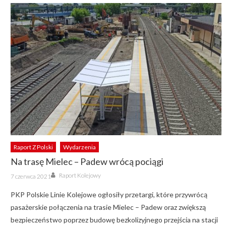
Raport Z Polski
Wydarzenia
Na trasę Mielec – Padew wrócą pociągi
Author
Posted
Raport Kolejowy
7 czerwca 2021
on
PKP Polskie Linie Kolejowe ogłosiły przetargi, które przywrócą
pasażerskie połączenia na trasie Mielec – Padew oraz zwiększą
bezpieczeństwo poprzez budowę bezkolizyjnego przejścia na stacji