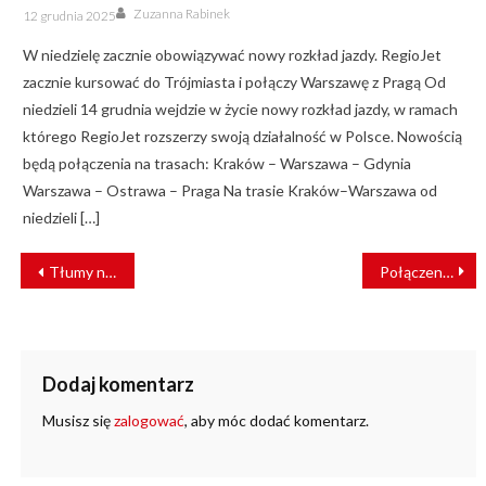
Author
Posted
Zuzanna Rabinek
12 grudnia 2025
on
W niedzielę zacznie obowiązywać nowy rozkład jazdy. RegioJet
zacznie kursować do Trójmiasta i połączy Warszawę z Pragą Od
niedzieli 14 grudnia wejdzie w życie nowy rozkład jazdy, w ramach
którego RegioJet rozszerzy swoją działalność w Polsce. Nowością
będą połączenia na trasach: Kraków – Warszawa – Gdynia
Warszawa – Ostrawa – Praga Na trasie Kraków–Warszawa od
niedzieli […]
NAWIGACJA
Tłumy na ukraińskich dworcach. “Zaczyna brakować biletów”
Połączenia Xi’an-Ukraina-Węgry zostaną przekierowane do Polski
WPISU
Dodaj komentarz
Musisz się
zalogować
, aby móc dodać komentarz.