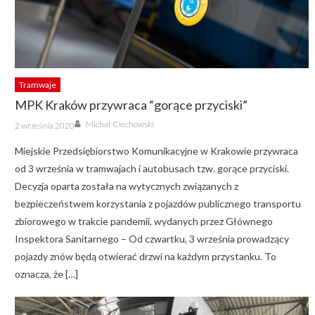
Tramwaje
MPK Kraków przywraca “gorące przyciski”
Author
Posted
Michał Ciechowski
2 września 2020
on
Miejskie Przedsiębiorstwo Komunikacyjne w Krakowie przywraca
od 3 września w tramwajach i autobusach tzw. gorące przyciski.
Decyzja oparta została na wytycznych związanych z
bezpieczeństwem korzystania z pojazdów publicznego transportu
zbiorowego w trakcie pandemii, wydanych przez Głównego
Inspektora Sanitarnego – Od czwartku, 3 września prowadzący
pojazdy znów będą otwierać drzwi na każdym przystanku. To
oznacza, że […]