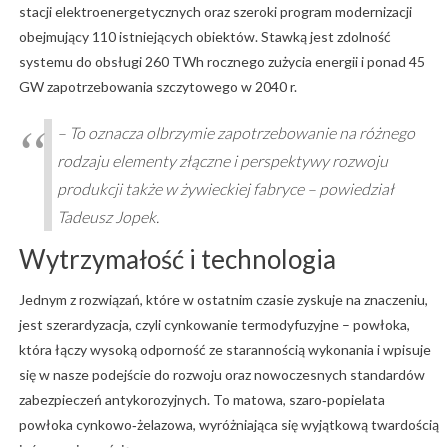
stacji elektroenergetycznych oraz szeroki program modernizacji
obejmujący 110 istniejących obiektów. Stawką jest zdolność
systemu do obsługi 260 TWh rocznego zużycia energii i ponad 45
GW zapotrzebowania szczytowego w 2040 r.
– To oznacza olbrzymie zapotrzebowanie na różnego
rodzaju elementy złączne i perspektywy rozwoju
produkcji także w żywieckiej fabryce – powiedział
Tadeusz Jopek.
Wytrzymałość i technologia
Jednym z rozwiązań, które w ostatnim czasie zyskuje na znaczeniu,
jest szerardyzacja, czyli cynkowanie termodyfuzyjne – powłoka,
która łączy wysoką odporność ze starannością wykonania i wpisuje
się w nasze podejście do rozwoju oraz nowoczesnych standardów
zabezpieczeń antykorozyjnych. To matowa, szaro‑popielata
powłoka cynkowo‑żelazowa, wyróżniająca się wyjątkową twardością