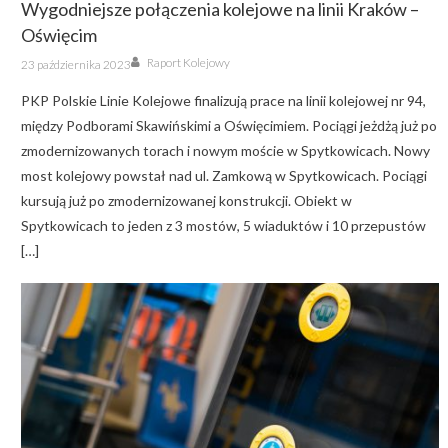
Wygodniejsze połączenia kolejowe na linii Kraków –
Oświęcim
Author
Posted
Raport Kolejowy
23 października 2023
on
PKP Polskie Linie Kolejowe finalizują prace na linii kolejowej nr 94,
między Podborami Skawińskimi a Oświęcimiem. Pociągi jeżdżą już po
zmodernizowanych torach i nowym moście w Spytkowicach. Nowy
most kolejowy powstał nad ul. Zamkową w Spytkowicach. Pociągi
kursują już po zmodernizowanej konstrukcji. Obiekt w
Spytkowicach to jeden z 3 mostów, 5 wiaduktów i 10 przepustów
[…]