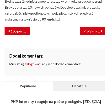
Bydgoszcz. Zgodnie z umową, jeszcze w tym roku producent znad
Brdy dostarczy 10 nowych pojazdów. Docelowo zaś miasto zyska
czterdzieści niskopodłogowych pojazdów, których prędkość
maksymalna wyniesie do 80 km/h. […]
NAWIGACJA
100 pociągów Kolei Dolnośląskich. Kamień milowy dolnośląskiego przewoźnika
Projekt Podłęże-Piekiełko. Jest przetarg na ostatni fragment
WPISU
Dodaj komentarz
Musisz się
zalogować
, aby móc dodać komentarz.
Popularne
Ostatnie
PKP Intercity reaguje na pożar pociągów [ZDJĘCIA]