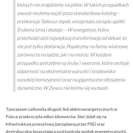
których nie znajdziemy na półce. W takich przypadkach
zawsze możemy wyjść poza standardowy katalog –
przekonuje Tadeusz Jopek, wiceprezes zarządu spółki
Śrubena Unia i dodaje: – W energetyce, która
przechodzi dziś największą transformację od dekad, to
nie jest tylko deklaracja. Popatrzmy na farmy wiatrowe,
zarówno te na lądzie, jak i na morzu. W każdym
przypadku potrzebne są śruby i sworznie, które cechuje
odporność na ekstremalne warunki i środowisko
wysokiej korozyjności oraz na gigantyczne obciążenia
dynamiczne. W Żywcu nie boimy się wyzwań.
Tymczasem całkowita długość linii elektroenergetycznych w
Polsce przekroczyła milion kilometrów. Sieć dzieli się na
infrastrukturę przesyłową (zarządzaną przez PSE) oraz
dystrybucyjną (pozostającą pod kontrolą spółek energetycznych).