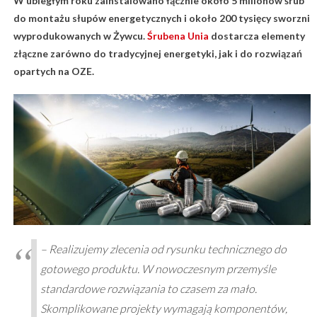
W ubiegłym roku zainstalowano łącznie około 5 milionów śrub
do montażu słupów energetycznych i około 200 tysięcy sworzni
wyprodukowanych w Żywcu.
Śrubena Unia
dostarcza elementy
złączne zarówno do tradycyjnej energetyki, jak i do rozwiązań
opartych na OZE.
– Realizujemy zlecenia od rysunku technicznego do
gotowego produktu. ​W nowoczesnym przemyśle
standardowe rozwiązania to czasem za mało.
Skomplikowane projekty wymagają komponentów,