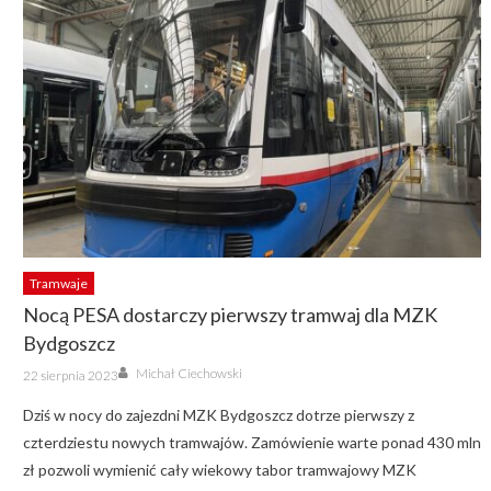
Tramwaje
Nocą PESA dostarczy pierwszy tramwaj dla MZK
Bydgoszcz
Author
Posted
Michał Ciechowski
22 sierpnia 2023
on
Dziś w nocy do zajezdni MZK Bydgoszcz dotrze pierwszy z
czterdziestu nowych tramwajów. Zamówienie warte ponad 430 mln
zł pozwoli wymienić cały wiekowy tabor tramwajowy MZK