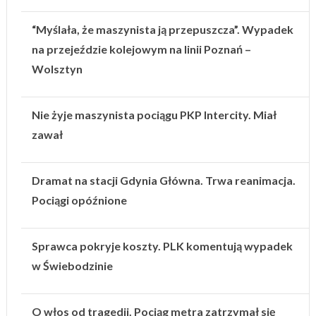
“Myślała, że maszynista ją przepuszcza”. Wypadek
na przejeździe kolejowym na linii Poznań –
Wolsztyn
Nie żyje maszynista pociągu PKP Intercity. Miał
zawał
Dramat na stacji Gdynia Główna. Trwa reanimacja.
Pociągi opóźnione
Sprawca pokryje koszty. PLK komentują wypadek
w Świebodzinie
O włos od tragedii. Pociąg metra zatrzymał się