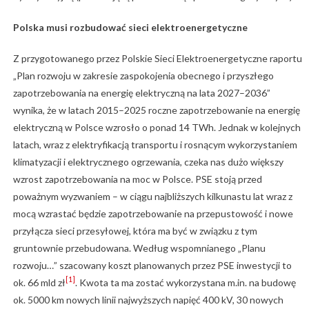
Polska musi rozbudować sieci elektroenergetyczne
Z przygotowanego przez Polskie Sieci Elektroenergetyczne raportu
„Plan rozwoju w zakresie zaspokojenia obecnego i przyszłego
zapotrzebowania na energię elektryczną na lata 2027–2036”
wynika, że w latach 2015–2025 roczne zapotrzebowanie na energię
elektryczną w Polsce wzrosło o ponad 14 TWh. Jednak w kolejnych
latach, wraz z elektryfikacją transportu i rosnącym wykorzystaniem
klimatyzacji i elektrycznego ogrzewania, czeka nas dużo większy
wzrost zapotrzebowania na moc w Polsce. PSE stoją przed
poważnym wyzwaniem – w ciągu najbliższych kilkunastu lat wraz z
mocą wzrastać będzie zapotrzebowanie na przepustowość i nowe
przyłącza sieci przesyłowej, która ma być w związku z tym
gruntownie przebudowana. Według wspomnianego „Planu
rozwoju…” szacowany koszt planowanych przez PSE inwestycji to
[1]
ok. 66 mld zł
.
Kwota ta ma zostać wykorzystana m.in. na budowę
ok. 5000 km nowych linii najwyższych napięć 400 kV, 30 nowych