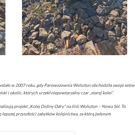
stało w 2007 roku, gdy Parowozownia Wolsztyn obchodziła swoje setne
i i okolic, których urzekł niepowtarzalny czar „starej kolei”.
lizują projekt „Kolej Doliny Odry” na linii Wolsztyn – Nowa Sól. To
ę lepszej przyszłości zabytków kolejnictwa, za którą jedynym