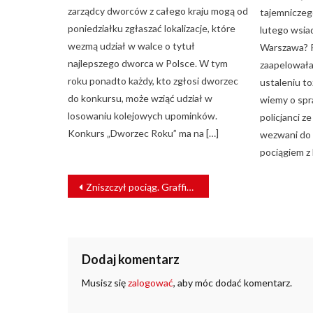
zarządcy dworców z całego kraju mogą od
tajemniczeg
poniedziałku zgłaszać lokalizacje, które
lutego wsiad
wezmą udział w walce o tytuł
Warszawa? P
najlepszego dworca w Polsce. W tym
zaapelowała
roku ponadto każdy, kto zgłosi dworzec
ustaleniu t
do konkursu, może wziąć udział w
wiemy o spr
losowaniu kolejowych upominków.
policjanci z
Konkurs „Dworzec Roku” ma na […]
wezwani do 
pociągiem z
NAWIGACJA
Zniszczył pociąg. Grafficiarz poszukiwany przez poznańską policję [FOTO]
WPISU
Dodaj komentarz
Musisz się
zalogować
, aby móc dodać komentarz.