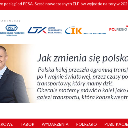
y. 180 nowych pracowników drużyn pociągowych od początku roku
AROWE
TABOR
WYDARZENIA
POLREGIO
PUBLIKACJE