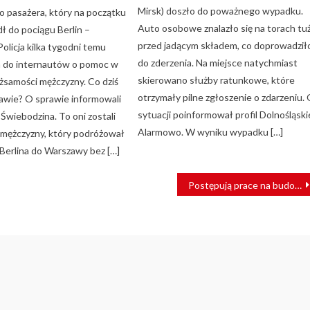
Mirsk) doszło do poważnego wypadku.
o pasażera, który na początku
Auto osobowe znalazło się na torach tu
ł do pociągu Berlin –
przed jadącym składem, co doprowadził
olicja kilka tygodni temu
do zderzenia. Na miejsce natychmiast
 do internautów o pomoc w
skierowano służby ratunkowe, które
ożsamości mężczyzny. Co dziś
otrzymały pilne zgłoszenie o zdarzeniu.
awie? O sprawie informowali
sytuacji poinformował profil Dolnośląski
e Świebodzina. To oni zostali
Alarmowo. W wyniku wypadku […]
mężczyzny, który podróżował
 Berlina do Warszawy bez […]
Postępują prace na budowie nowej linii w Toruniu