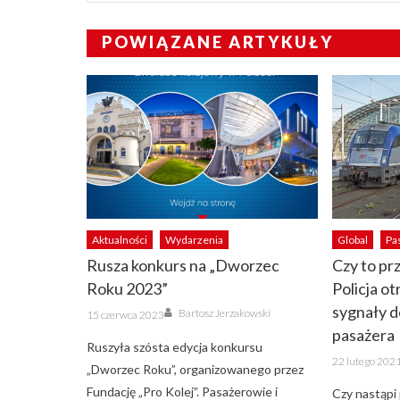
POWIĄZANE ARTYKUŁY
Aktualności
Wydarzenia
Global
Pa
Rusza konkurs na „Dworzec
Czy to pr
Roku 2023”
Policja o
Author
sygnały d
Posted
Bartosz Jerzakowski
15 czerwca 2023
on
pasażera
Ruszyła szósta edycja konkursu
Posted
22 lutego 202
on
„Dworzec Roku”, organizowanego przez
Fundację „Pro Kolej”. Pasażerowie i
Czy nastąpi