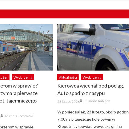
sażer
Wydarzenia
Aktualności
Wydarzenia
zełom w sprawie?
Kierowca wjechał pod pociąg.
trzymała pierwsze
Auto spadło z nasypu
ot. tajemniczego
Author
Posted
Zuzanna Rabinek
23 lutego 2026
on
W poniedziałek, 23 lutego, około godzin
Author
Michał Ciechowski
1
7:00 na przejeździe kolejowym w
Kłopotnicy (powiat lwówecki, gmina
 przełom w sprawie