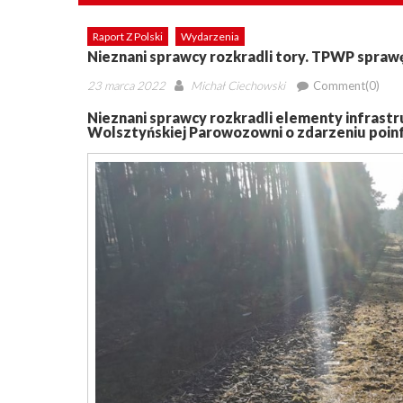
Raport Z Polski
Wydarzenia
Nieznani sprawcy rozkradli tory. TPWP sprawę 
Posted
Author
23 marca 2022
Michał Ciechowski
Comment(0)
on
Nieznani sprawcy rozkradli elementy infrastru
Wolsztyńskiej Parowozowni o zdarzeniu poinf