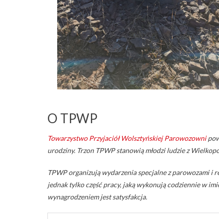
O TPWP
Towarzystwo Przyjaciół Wolsztyńskiej Parowozowni
pow
urodziny. Trzon TPWP stanowią młodzi ludzie z Wielkopolsk
TPWP organizują wydarzenia specjalne z parowozami i rea
jednak tylko część pracy, jaką wykonują codziennie w imi
wynagrodzeniem jest satysfakcja.