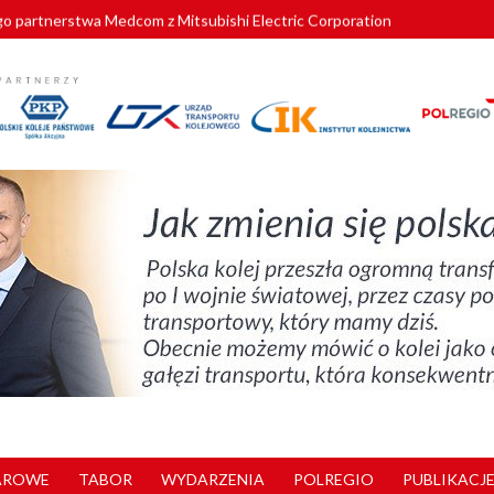
o partnerstwa Medcom z Mitsubishi Electric Corporation
tnerem „Lata na Dolnym Śląsku”. We Wrocławiu rusza weekend pełen reg
pomorskie znów szuka dostawcy nowych EZT
ach kolejowych w północnej Wielkopolsce. Łatwiejsze dojazdy do pracy i 
nuje nowe standardy kategoryzacji dworców
AROWE
TABOR
WYDARZENIA
POLREGIO
PUBLIKACJE