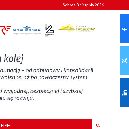
Sobota 8 sierpnia 2026
ionalnych
szkoły
 FIRM