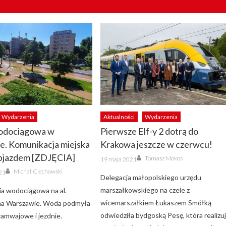
Wydarzenia
Aktualności
Wydarzenia
odociągowa w
Pierwsze Elf-y 2 dotrą do
e. Komunikacja miejska
Krakowa jeszcze w czerwcu!
objazdem [ZDJĘCIA]
Author
Posted
Tomasz Mokos
19 maja 2021
on
Author
Michał Ciechowski
21
Delegacja małopolskiego urzędu
marszałkowskiego na czele z
ia wodociągowa na al.
wicemarszałkiem Łukaszem Smółką
a Warszawie. Woda podmyła
odwiedziła bydgoską Pesę, która realizu
ramwajowe i jezdnie.