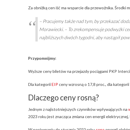
Za obniżką cen iść ma wsparcie dla przewoźnika. Środki 
– Pracujemy także nad tym, by przekazać do
Morawiecki. – To zrekompensuje podwyżki cen 
najbliższych dwóch tygodni, aby nastąpił pow
Przypomnijmy:
Wyższe ceny biletów na przejazdy pociągami PKP Interci
Dla kategorii
EIP
ceny wzrosną o 17,8 proc., dla kategorii
Dlaczego ceny rosną?
Jednym z najistotniejszych czynników wpływających na
2023 roku jest znacząca zmiana cen energii elektrycznej,
W porównaniu do stycznia 2022 roku
cena
energii elektr