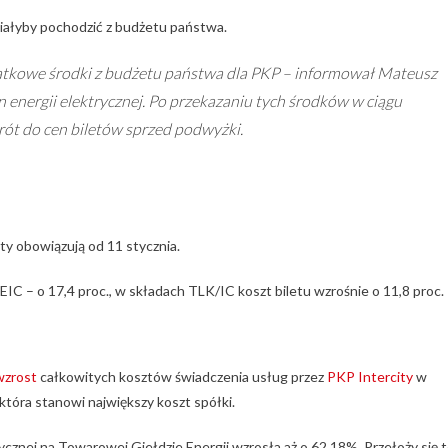
miałyby pochodzić z budżetu państwa.
datkowe środki z budżetu państwa dla PKP – informował Mateusz
energii elektrycznej. Po przekazaniu tych środków w ciągu
rót do cen biletów sprzed podwyżki.
ty obowiązują od 11 stycznia.
 EIC – o 17,4 proc., w składach TLK/IC koszt biletu wzrośnie o 11,8 proc.
wzrost
całkowitych kosztów świadczenia usług przez
PKP
Intercity
w
 która stanowi największy koszt spółki.
ycznej na Towarowej Giełdzie Energii wzrosła aż o 62,18%. Przełoży się 