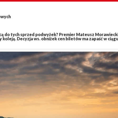
jowych
rócą do tych sprzed podwyżek? Premier Mateusz Morawieck
 koleją. Decyzja ws. obniżek cen biletów ma zapaść w ciąg