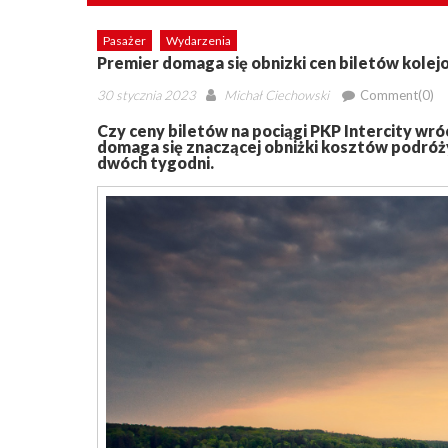
Pasażer
Wydarzenia
Premier domaga się obnizki cen biletów kole
Posted
Author
30 stycznia 2023
Michał Ciechowski
Comment(0)
on
Czy ceny biletów na pociągi PKP Intercity w
domaga się znaczącej obniżki kosztów podróży
dwóch tygodni.