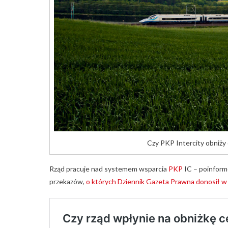
Czy PKP Intercity obniży 
Rząd pracuje nad systemem wsparcia
PKP
IC – poinform
przekazów,
o których Dziennik Gazeta Prawna donosił w