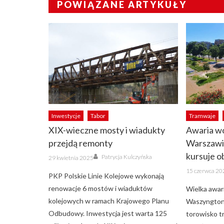
POWIĄZANE ARTYKUŁY
Inwestycje
Tabor
Tramwaje
XIX-wieczne mosty i wiadukty
Awaria w
przejdą remonty
Warszawi
Author
kursuje 
Posted
Patrycja Kulczyńska
29 kwietnia 2025
on
Posted
15 czerwca 20
on
PKP Polskie Linie Kolejowe wykonają
renowacje 6 mostów i wiaduktów
Wielka awar
kolejowych w ramach Krajowego Planu
Waszyngton
Odbudowy. Inwestycja jest warta 125
torowisko t