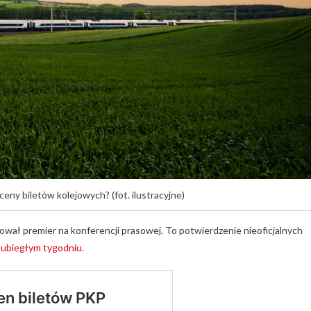
ceny biletów kolejowych? (fot. ilustracyjne)
ował premier na konferencji prasowej. To potwierdzenie nieoficjalnych
 ubiegłym tygodniu.