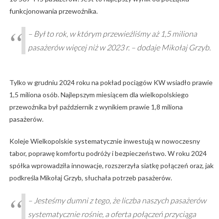
funkcjonowania przewoźnika.
– Był to rok, w którym przewieźliśmy aż 1,5 miliona
pasażerów więcej niż w 2023 r. – dodaje Mikołaj Grzyb.
Tylko w grudniu 2024 roku na pokład pociągów KW wsiadło prawie
1,5 miliona osób. Najlepszym miesiącem dla wielkopolskiego
przewoźnika był październik z wynikiem prawie 1,8 miliona
pasażerów.
Koleje Wielkopolskie systematycznie inwestują w nowoczesny
tabor, poprawę komfortu podróży i bezpieczeństwo. W roku 2024
spółka wprowadziła innowacje, rozszerzyła siatkę połączeń oraz, jak
podkreśla Mikołaj Grzyb, słuchała potrzeb pasażerów.
– Jesteśmy dumni z tego, że liczba naszych pasażerów
systematycznie rośnie, a oferta połączeń przyciąga