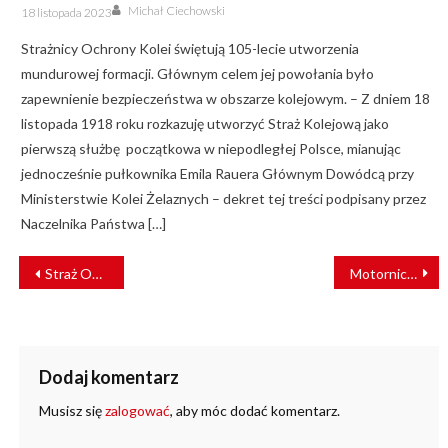
Author
Posted
Michał Ciechowski
18 listopada 2023
on
Strażnicy Ochrony Kolei świętują 105-lecie utworzenia
mundurowej formacji. Głównym celem jej powołania było
zapewnienie bezpieczeństwa w obszarze kolejowym. – Z dniem 18
listopada 1918 roku rozkazuję utworzyć Straż Kolejową jako
pierwszą służbę początkowa w niepodległej Polsce, mianując
jednocześnie pułkownika Emila Rauera Głównym Dowódcą przy
Ministerstwie Kolei Żelaznych – dekret tej treści podpisany przez
Naczelnika Państwa […]
NAWIGACJA
Straż Ochrony Kolei zadba o bezpieczeństwo wolontariuszy WOŚP
Motorniczy MPK Wrocław groził kierowcy bronią gazową. “Zwolniony w trybie natychmiastowym” [FILM]
WPISU
Dodaj komentarz
Musisz się
zalogować
, aby móc dodać komentarz.