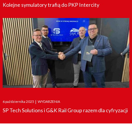
Kolejne symulatory trafią do PKP Intercity
Posted
6 października 2025
|
WYDARZENIA
on
SP Tech Solutions i G&K Rail Group razem dla cyfryzacji