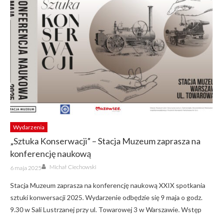
Wydarzenia
„Sztuka Konserwacji” – Stacja Muzeum zaprasza na
konferencję naukową
Author
Posted
Michał Ciechowski
6 maja 2025
on
Stacja Muzeum zaprasza na konferencję naukową XXIX spotkania
sztuki konwersacji 2025. Wydarzenie odbędzie się 9 maja o godz.
9.30 w Sali Lustrzanej przy ul. Towarowej 3 w Warszawie. Wstęp