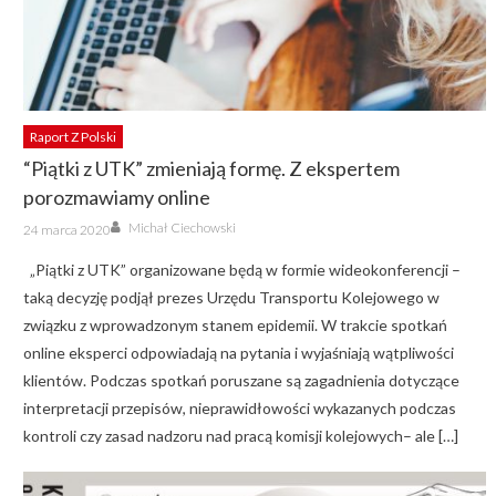
Raport Z Polski
“Piątki z UTK” zmieniają formę. Z ekspertem
porozmawiamy online
Author
Posted
Michał Ciechowski
24 marca 2020
on
„Piątki z UTK” organizowane będą w formie wideokonferencji –
taką decyzję podjął prezes Urzędu Transportu Kolejowego w
związku z wprowadzonym stanem epidemii. W trakcie spotkań
online eksperci odpowiadają na pytania i wyjaśniają wątpliwości
klientów. Podczas spotkań poruszane są zagadnienia dotyczące
interpretacji przepisów, nieprawidłowości wykazanych podczas
kontroli czy zasad nadzoru nad pracą komisji kolejowych– ale […]