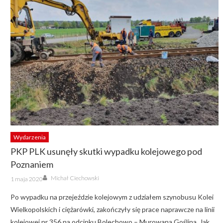
Wydarzenia
PKP PLK usunęły skutki wypadku kolejowego pod
Poznaniem
Author
Posted
Michał Ciechowski
1 maja 2020
on
Po wypadku na przejeździe kolejowym z udziałem szynobusu Kolei
Wielkopolskich i ciężarówki, zakończyły się prace naprawcze na linii
kolejowej nr 356 na odcinku Bolechowo – Murowana Goślina. Jak