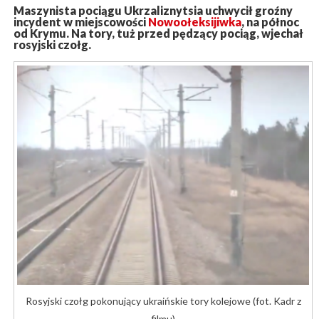
Maszynista pociągu Ukrzaliznytsia uchwycił groźny
incydent w miejscowości
Nowoołeksijiwka
, na północ
od Krymu. Na tory, tuż przed pędzący pociąg, wjechał
rosyjski czołg.
Rosyjski czołg pokonujący ukraińskie tory kolejowe (fot. Kadr z
filmu)