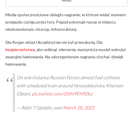
Media społecznościowe obiegło nagranie, w którym widać moment
przejazdu czołgu przez tory. Pojazd pokonuje nasyp w miejscu
niedozwolonym, niszcząc infrastrukturę.
Dla Rosjan skład Ukrzaliznytsia nie był przeszkodą. Dla
bezpieczeństwa
, aby uniknąć zderzenia, maszynista musiał wdrożyć
awaryjne hamowanie. Na udostępnionym nagraniu słychać dźwięk
hamowania.
On one instance Russian Forces almost had collision
with scheduled train around Novooleksiivka, Kherson
Oblast.
pic.twitter.com/OhM9FhPDkz
— Aldin ?? (@aldin_ww)
March 18, 2022