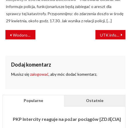
informuje policja, funkcjonariusze będą zabiegać o areszt dla
sprawcy tej katastrofy. Przypomnijmy: do zdarzenia doszło w środę
29 kwietnia, około godz. 17.30. Jak wynika z relacji policji, […]
NAWIGACJA
Wodorowy pociąg Siemensa pojedzie w Bawarii
UTK informuje: ruszyły konsultacje rewizji TSI 2022
WPISU
Dodaj komentarz
Musisz się
zalogować
, aby móc dodać komentarz.
Popularne
Ostatnie
PKP Intercity reaguje na pożar pociągów [ZDJĘCIA]