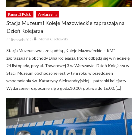
Raport Z Polski
Wydarzenia
Stacja Muzeum i Koleje Mazowieckie zapraszają na
Dzień Kolejarza
Author
Posted
Michał Ciechowski
22 listopada 2024
on
Stacja Muzeum wraz ze spółką „Koleje Mazowieckie – KM”
zapraszają na obchody Dnia Kolejarza, które odbędą się w niedzielę,
24 listopada, przy ul. Towarowej 3 w Warszawie. Dzień Kolejarza w
Stacji Muzeum obchodzone jest w tym roku w przeddzień
wspomnienia św. Katarzyny Aleksandryjskiej – patronki kolejarzy.
Wydarzenie rozpocznie się o godz.10.00 i potrwa do 16.00. […]