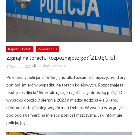
Raport Z Polski
Wydarzenia
Zginął na torach. Rozpoznajesz go? [ZDJĘCIE]
Author
Posted
Michał Ciechowski
17 kwietnia 2024
on
Poznańscy policjanci próbują ustalić tożsamość mężczyzny, który
poniósł śmierć w wypadku na torach kolejowych. Rozpoznajesz
osobę ze zdjęcia? Skontaktuj się z najbliższą jednostką policji. Do
wypadku doszło 9 sierpnia 2023 r. między godziną 4 a 5 rano,
nieopodal stacji kolejowej Poznań Dębiec. W wyniku wtargnięcia
pod pociąg śmierć na miejscu poniósł mężczyzna. Jak informuje
policja, […]